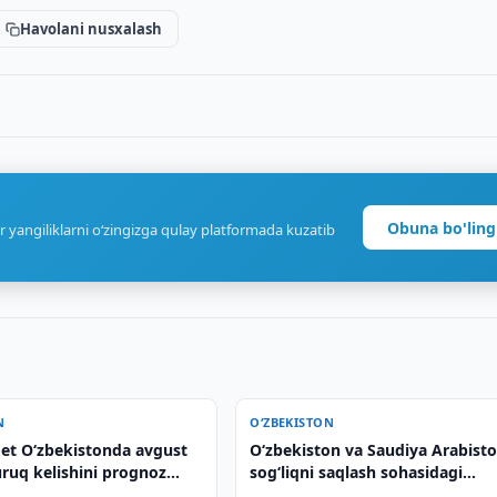
Havolani nusxalash
Obuna bo'ling
r yangiliklarni o‘zingizga qulay platformada kuzatib
N
O‘ZBEKISTON
et O‘zbekistonda avgust
Oʻzbekiston va Saudiya Arabisto
uruq kelishini prognoz
sogʻliqni saqlash sohasidagi
hamkorlikni kengaytiradi