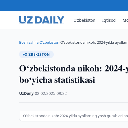
O‘zbekiston
Iqtisod
Mo
Bosh sahifa
O‘zbekiston
O‘zbekistonda nikoh: 2024-yilda ayollarn
›
›
O‘ZBEKISTON
O‘zbekistonda nikoh: 2024-y
bo‘yicha statistikasi
UzDaily
·
02.02.2025
·
09:22
O‘zbekistonda nikoh: 2024-yilda ayollarning yosh guruhlari bo‘