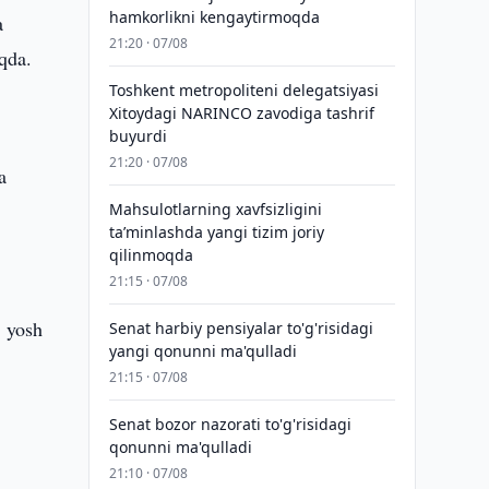
hamkorlikni kengaytirmoqda
a
21:20 · 07/08
oqda.
Toshkent metropoliteni delegatsiyasi
Xitoydagi NARINCO zavodiga tashrif
buyurdi
21:20 · 07/08
a
Mahsulotlarning xavfsizligini
taʼminlashda yangi tizim joriy
qilinmoqda
21:15 · 07/08
1 yosh
Senat harbiy pensiyalar to'g'risidagi
yangi qonunni ma'qulladi
21:15 · 07/08
Senat bozor nazorati to'g'risidagi
qonunni ma'qulladi
21:10 · 07/08