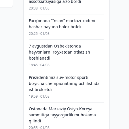
assotsiatsiyasiga aʼzo bo‘ldi
20:38 · 01/08
Farg‘onada “Inson” markazi xodimi
hashar paytida halok bo‘ldi
20:25 · 01/08
7 avgustdan O‘zbekistonda
hayvonlarni ro‘yxatdan o‘tkazish
boshlanadi
18:45 · 04/08
Prezidentimiz suv-motor sporti
bo‘yicha chempionatning ochilishida
ishtirok etdi
19:59 · 01/08
Ostonada Markaziy Osiyo-Koreya
sammitiga tayyorgarlik muhokama
qilindi
20:55 · 01/08