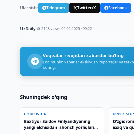
Ulashish:
Telegram
Twitter/X
Facebook
UzDaily
·
👁 2123 views
·
02.02.2025 · 09:22
Voqealar rivojidan xabardor bo‘ling
Eng muhim xabarlar, eksklyuziv reportajlar va tezko
boring.
Shuningdek o'qing
O‘ZBEKISTON
O‘ZBEKISTO
Baxtiyor Saidov Finlyandiyaning
O‘zgidrom
yangi elchisidan ishonch yorliqlarini
issiq va q
qabul qildi
qildi