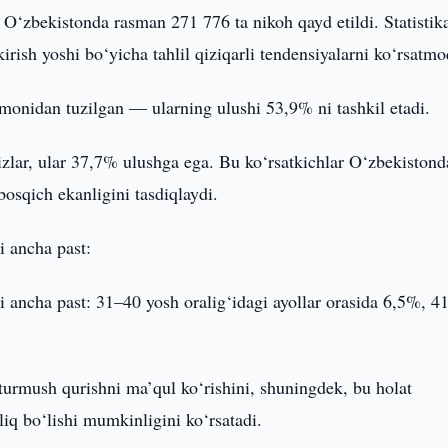
 O‘zbekistonda rasman 271 776 ta nikoh qayd etildi. Statistik
irish yoshi bo‘yicha tahlil qiziqarli tendensiyalarni ko‘rsatm
omonidan tuzilgan — ularning ulushi 53,9% ni tashkil etadi.
zlar, ular 37,7% ulushga ega. Bu ko‘rsatkichlar O‘zbekistond
osqich ekanligini tasdiqlaydi.
i ancha past:
ri ancha past: 31–40 yosh oralig‘idagi ayollar orasida 6,5%, 4
turmush qurishni ma’qul ko‘rishini, shuningdek, bu holat
iq bo‘lishi mumkinligini ko‘rsatadi.