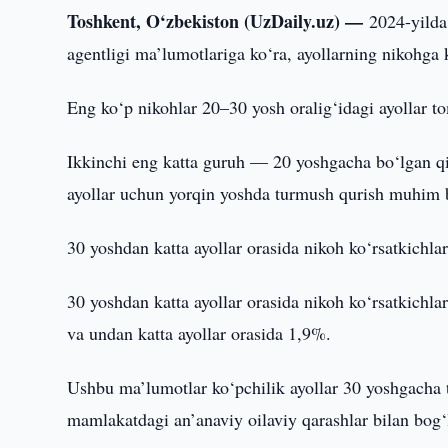
Toshkent, O‘zbekiston (UzDaily.uz) —
2024-yilda
agentligi ma’lumotlariga ko‘ra, ayollarning nikohga k
Eng ko‘p nikohlar 20–30 yosh oralig‘idagi ayollar t
Ikkinchi eng katta guruh — 20 yoshgacha bo‘lgan qi
ayollar uchun yorqin yoshda turmush qurish muhim b
30 yoshdan katta ayollar orasida nikoh ko‘rsatkichlar
30 yoshdan katta ayollar orasida nikoh ko‘rsatkichla
va undan katta ayollar orasida 1,9%.
Ushbu ma’lumotlar ko‘pchilik ayollar 30 yoshgacha 
mamlakatdagi an’anaviy oilaviy qarashlar bilan bog‘l