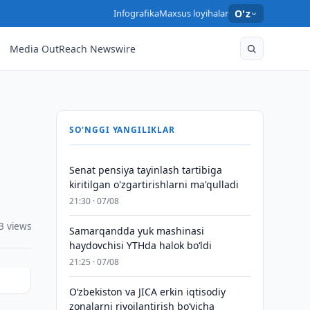
Infografika
Maxsus loyihalar
O'z
Media OutReach Newswire
SO'NGGI YANGILIKLAR
Senat pensiya tayinlash tartibiga
kiritilgan o'zgartirishlarni ma'qulladi
21:30 · 07/08
3 views
Samarqandda yuk mashinasi
haydovchisi YTHda halok bo‘ldi
21:25 · 07/08
Oʻzbekiston va JICA erkin iqtisodiy
zonalarni rivojlantirish boʻyicha