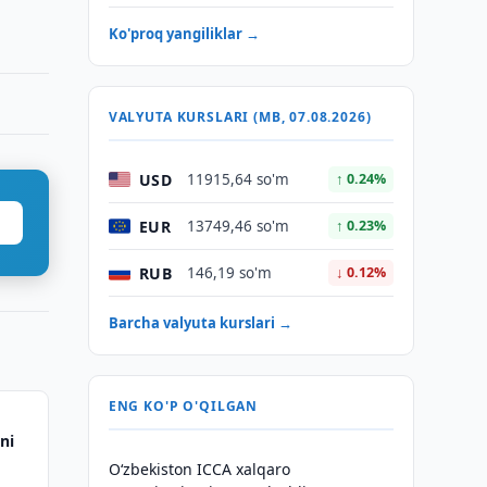
Ko'proq yangiliklar →
VALYUTA KURSLARI (MB, 07.08.2026)
USD
11915,64 so'm
↑ 0.24%
EUR
13749,46 so'm
↑ 0.23%
RUB
146,19 so'm
↓ 0.12%
Barcha valyuta kurslari →
ENG KO'P O'QILGAN
ni
O‘zbekiston ICCA xalqaro