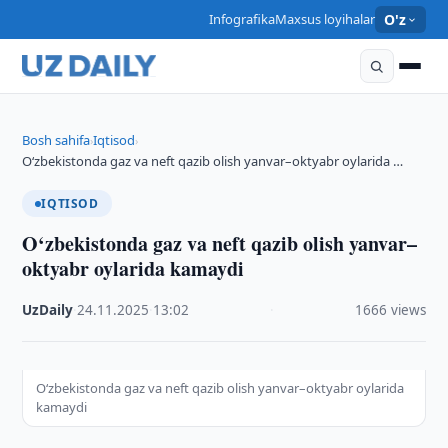
Infografika
Maxsus loyihalar
O'z
Bosh sahifa
Iqtisod
›
›
O‘zbekistonda gaz va neft qazib olish yanvar–oktyabr oylarida …
IQTISOD
O‘zbekistonda gaz va neft qazib olish yanvar–
oktyabr oylarida kamaydi
UzDaily
·
24.11.2025
·
13:02
·
1666 views
O‘zbekistonda gaz va neft qazib olish yanvar–oktyabr oylarida
kamaydi