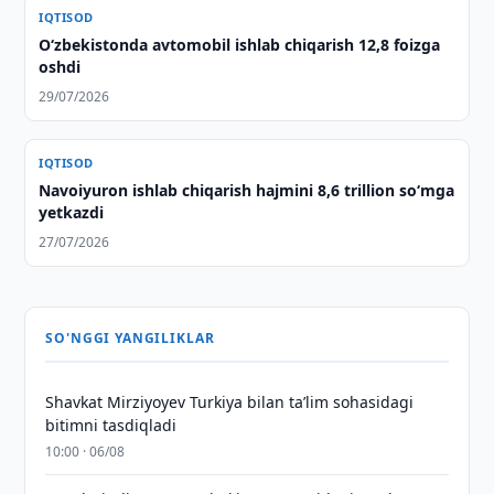
IQTISOD
O‘zbekistonda avtomobil ishlab chiqarish 12,8 foizga
oshdi
29/07/2026
IQTISOD
Navoiyuron ishlab chiqarish hajmini 8,6 trillion soʻmga
yetkazdi
27/07/2026
SO'NGGI YANGILIKLAR
Shavkat Mirziyoyev Turkiya bilan taʼlim sohasidagi
bitimni tasdiqladi
10:00 · 06/08