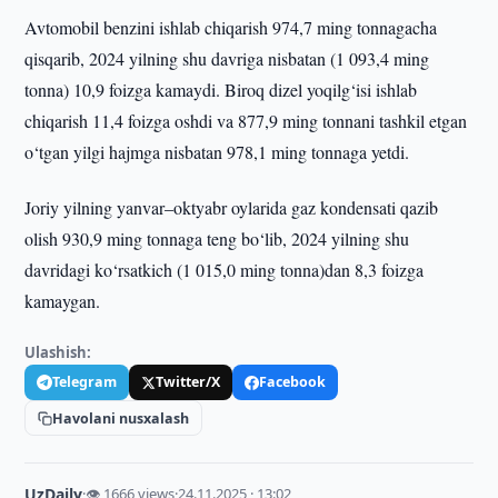
Avtomobil benzini ishlab chiqarish 974,7 ming tonnagacha
qisqarib, 2024 yilning shu davriga nisbatan (1 093,4 ming
tonna) 10,9 foizga kamaydi. Biroq dizel yoqilg‘isi ishlab
chiqarish 11,4 foizga oshdi va 877,9 ming tonnani tashkil etgan
o‘tgan yilgi hajmga nisbatan 978,1 ming tonnaga yetdi.
Joriy yilning yanvar–oktyabr oylarida gaz kondensati qazib
olish 930,9 ming tonnaga teng bo‘lib, 2024 yilning shu
davridagi ko‘rsatkich (1 015,0 ming tonna)dan 8,3 foizga
kamaygan.
Ulashish:
Telegram
Twitter/X
Facebook
Havolani nusxalash
UzDaily
·
👁 1666 views
·
24.11.2025 · 13:02