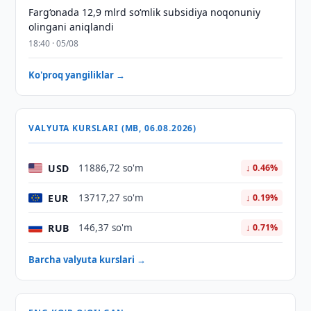
Farg‘onada 12,9 mlrd so‘mlik subsidiya noqonuniy
olingani aniqlandi
18:40 · 05/08
Ko'proq yangiliklar →
VALYUTA KURSLARI (MB, 06.08.2026)
USD
11886,72 so'm
↓ 0.46%
EUR
13717,27 so'm
↓ 0.19%
RUB
146,37 so'm
↓ 0.71%
Barcha valyuta kurslari →