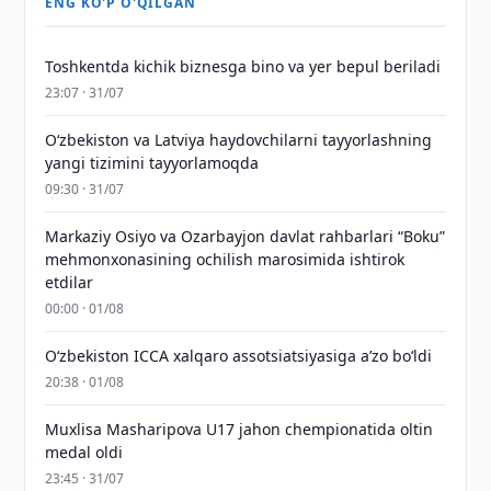
ENG KO'P O'QILGAN
Toshkentda kichik biznesga bino va yer bepul beriladi
23:07 · 31/07
Oʻzbekiston va Latviya haydovchilarni tayyorlashning
yangi tizimini tayyorlamoqda
09:30 · 31/07
Markaziy Osiyo va Ozarbayjon davlat rahbarlari “Boku”
mehmonxonasining ochilish marosimida ishtirok
etdilar
00:00 · 01/08
O‘zbekiston ICCA xalqaro assotsiatsiyasiga aʼzo bo‘ldi
20:38 · 01/08
Muxlisa Masharipova U17 jahon chempionatida oltin
medal oldi
23:45 · 31/07