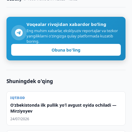
Voqealar rivojidan xabardor bo‘ling
Eng muhim xabarlar, eksklyuziv reportajlar va tezkor
yangiliklarni o‘zingizga qulay platformada kuzatib
boring.
Obuna bo'ling
Shuningdek o'qing
IQTISOD
O‘zbekistonda ilk pullik yo‘l avgust oyida ochiladi —
Mirziyoyev
24/07/2026