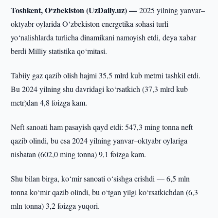
Toshkent, O‘zbekiston (UzDaily.uz) —
2025 yilning yanvar–
oktyabr oylarida O‘zbekiston energetika sohasi turli
yo‘nalishlarda turlicha dinamikani namoyish etdi, deya xabar
berdi Milliy statistika qo‘mitasi.
Tabiiy gaz qazib olish hajmi 35,5 mlrd kub metrni tashkil etdi.
Bu 2024 yilning shu davridagi ko‘rsatkich (37,3 mlrd kub
metr)dan 4,8 foizga kam.
Neft sanoati ham pasayish qayd etdi: 547,3 ming tonna neft
qazib olindi, bu esa 2024 yilning yanvar–oktyabr oylariga
nisbatan (602,0 ming tonna) 9,1 foizga kam.
Shu bilan birga, ko‘mir sanoati o‘sishga erishdi — 6,5 mln
tonna ko‘mir qazib olindi, bu o‘tgan yilgi ko‘rsatkichdan (6,3
mln tonna) 3,2 foizga yuqori.