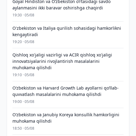
Goyal Hindiston va Oʻzbekiston oʻrtasidagi savdo
aylanmasini ikki baravar oshirishga chaqirdi
19:30 · 05/08
O'zbekiston va Italiya qurilish sohasidagi hamkorlikni
kengaytiradi
19:20 · 05/08
Qishloq xo'jaligi vazirligi va ACIR qishloq xo'jaligi
innovatsiyalarini rivojlantirish masalalarini
muhokama qilishdi
19:10 · 05/08
Oʻzbekiston va Harvard Growth Lab ayollarni qoʻllab-
quvvatlash masalalarini muhokama qilishdi
19:00 · 05/08
Oʻzbekiston va Janubiy Koreya konsullik hamkorligini
muhokama qilishdi
18:50 · 05/08