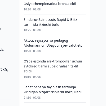
Osiyo chempionatida bronza oldi
10:30 · 08/08
Sindarov Saint Louis Rapid & Blitz
turnirida ikkinchi bo‘ldi
r
10:25 · 08/08
Aktyor, rejissyor va pedagog
Abdumannon Ubaydullayev vafot etdi
da
10:20 · 08/08
O‘zbekistonda elektromobillar uchun
avtokreditlarni subsidiyalash taklif
 786,
etildi
10:10 · 08/08
Senat pensiya tayinlash tartibiga
kiritilgan o'zgartirishlarni ma'qulladi
21:30 · 07/08