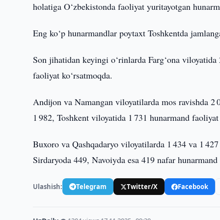
holatiga O‘zbekistonda faoliyat yuritayotgan hunarma
Eng ko‘p hunarmandlar poytaxt Toshkentda jamlangan 
Son jihatidan keyingi o‘rinlarda Farg‘ona viloyatid
faoliyat ko‘rsatmoqda.
Andijon va Namangan viloyatilarda mos ravishda 2 
1 982, Toshkent viloyatida 1 731 hunarmand faoliyat 
Buxoro va Qashqadaryo viloyatilarda 1 434 va 1 427
Sirdaryoda 449, Navoiyda esa 419 nafar hunarmand 
Ulashish:
Telegram
Twitter/X
Facebook