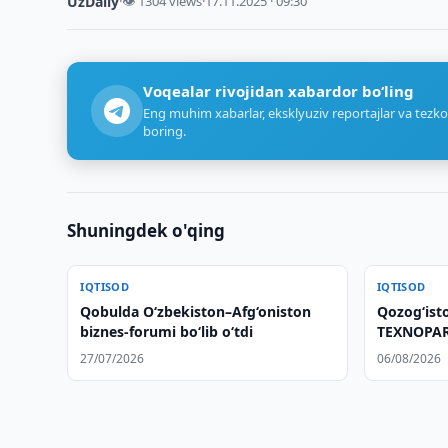
UzDaily
·
👁 1304 views
·
17.11.2025 · 09:30
Voqealar rivojidan xabardor bo‘ling
Eng muhim xabarlar, eksklyuziv reportajlar va tezko
boring.
Shuningdek o'qing
IQTISOD
IQTISOD
Qobulda O‘zbekiston–Afg‘oniston
Qozogʻisto
biznes-forumi bo‘lib o‘tdi
TEXNOPARK
korxonalar
27/07/2026
06/08/2026