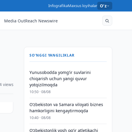
Infografika
Maxsus loyihalar
O'z
Media OutReach Newswire
SO'NGGI YANGILIKLAR
Yunusobodda yomg‘ir suvlarini
chiqarish uchun yangi quvur
4 views
yotqizilmoqda
10:50 · 08/08
Oʻzbekiston va Samara viloyati biznes
hamkorligini kengaytirmoqda
10:40 · 08/08
O‘zbekistonlik yosh og‘ir atletikachi