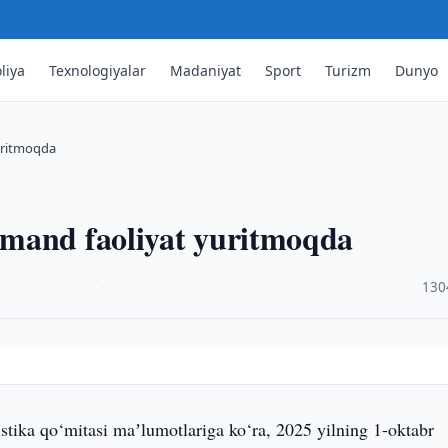
liya
Texnologiyalar
Madaniyat
Sport
Turizm
Dunyo
uritmoqda
rmand faoliyat yuritmoqda
·
130
tistika qo‘mitasi maʼlumotlariga ko‘ra, 2025 yilning 1-oktabr