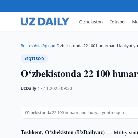
O‘zbekiston
Iqtisod
Mo
Bosh sahifa
Iqtisod
O‘zbekistonda 22 100 hunarmand faoliyat y
›
›
IQTISOD
O‘zbekistonda 22 100 huna
UzDaily
·
17.11.2025
·
09:30
O‘zbekistonda 22 100 hunarmand faoliyat yuritmoqda
Toshkent, O‘zbekiston (UzDaily.uz) —
Milliy sta