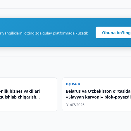
Obuna bo'ling
r yangiliklarni o‘zingizga qulay platformada kuzatib
IQTISOD
nlik biznes vakillari
Belarus va O‘zbekiston o‘rtasida
 ishlab chiqarish
«Slavyan karvoni» blok-poyezdi
iga tashrif buyurishdi
yo‘lga qo‘yildi
31/07/2026