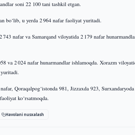
ndlar soni 22 100 tani tashkil etgan.
bo‘lib, u yerda 2 964 nafar faoliyat yuritadi.
a 2 743 nafar va Samarqand viloyatida 2 179 nafar hunarmandla
058 va 2 024 nafar hunarmandlar ishlamoqda. Xorazm viloyati
yuritadi.
 nafar, Qoraqalpog‘istonda 981, Jizzaxda 923, Surxandaryoda
faoliyat ko‘rsatmoqda.
Havolani nusxalash