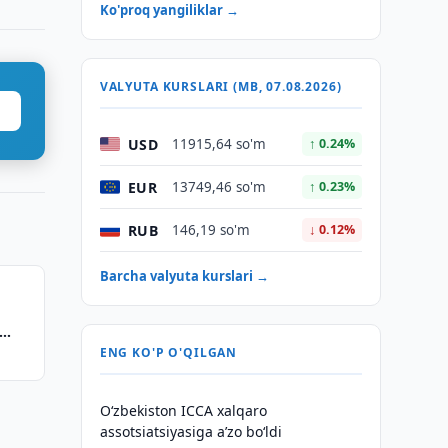
Ko'proq yangiliklar →
VALYUTA KURSLARI (MB, 07.08.2026)
USD
11915,64 so'm
↑ 0.24%
EUR
13749,46 so'm
↑ 0.23%
RUB
146,19 so'm
↓ 0.12%
Barcha valyuta kurslari →
ENG KO'P O'QILGAN
O‘zbekiston ICCA xalqaro
assotsiatsiyasiga aʼzo bo‘ldi