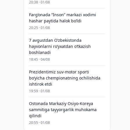
20:38 · 01/08
Farg‘onada “Inson” markazi xodimi
hashar paytida halok bo‘ldi
20:25 · 01/08
7 avgustdan O‘zbekistonda
hayvonlarni ro‘yxatdan o‘tkazish
boshlanadi
18:45 · 04/08
Prezidentimiz suv-motor sporti
bo‘yicha chempionatning ochilishida
ishtirok etdi
19:59 · 01/08
Ostonada Markaziy Osiyo-Koreya
sammitiga tayyorgarlik muhokama
qilindi
20:55 · 01/08