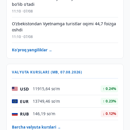
bo'lib o'tadi
11:10 · 07/08
O‘zbekistondan Vyetnamga turistlar oqimi 44,7 foizga
oshdi
11:10 · 07/08
Ko'proq yangiliklar →
VALYUTA KURSLARI (MB, 07.08.2026)
USD
11915,64 so'm
↑ 0.24%
EUR
13749,46 so'm
↑ 0.23%
RUB
146,19 so'm
↓ 0.12%
Barcha valyuta kurslari →