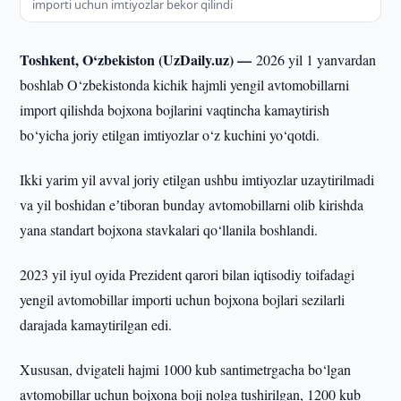
importi uchun imtiyozlar bekor qilindi
Toshkent, O‘zbekiston (UzDaily.uz) —
2026 yil 1 yanvardan
boshlab O‘zbekistonda kichik hajmli yengil avtomobillarni
import qilishda bojxona bojlarini vaqtincha kamaytirish
bo‘yicha joriy etilgan imtiyozlar o‘z kuchini yo‘qotdi.
Ikki yarim yil avval joriy etilgan ushbu imtiyozlar uzaytirilmadi
va yil boshidan eʼtiboran bunday avtomobillarni olib kirishda
yana standart bojxona stavkalari qo‘llanila boshlandi.
2023 yil iyul oyida Prezident qarori bilan iqtisodiy toifadagi
yengil avtomobillar importi uchun bojxona bojlari sezilarli
darajada kamaytirilgan edi.
Xususan, dvigateli hajmi 1000 kub santimetrgacha bo‘lgan
avtomobillar uchun bojxona boji nolga tushirilgan, 1200 kub