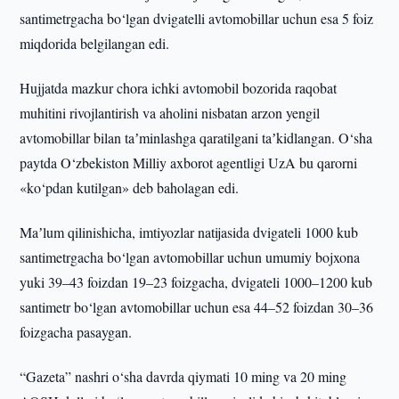
santimetrgacha bo‘lgan dvigatelli avtomobillar uchun esa 5 foiz
miqdorida belgilangan edi.
Hujjatda mazkur chora ichki avtomobil bozorida raqobat
muhitini rivojlantirish va aholini nisbatan arzon yengil
avtomobillar bilan taʼminlashga qaratilgani taʼkidlangan. O‘sha
paytda O‘zbekiston Milliy axborot agentligi UzA bu qarorni
«ko‘pdan kutilgan» deb baholagan edi.
Maʼlum qilinishicha, imtiyozlar natijasida dvigateli 1000 kub
santimetrgacha bo‘lgan avtomobillar uchun umumiy bojxona
yuki 39–43 foizdan 19–23 foizgacha, dvigateli 1000–1200 kub
santimetr bo‘lgan avtomobillar uchun esa 44–52 foizdan 30–36
foizgacha pasaygan.
“Gazeta” nashri o‘sha davrda qiymati 10 ming va 20 ming