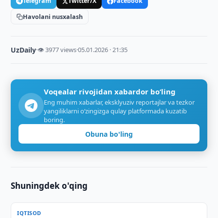
Telegram
Twitter/X
Facebook
Havolani nusxalash
UzDaily
·
👁 3977 views
·
05.01.2026 · 21:35
Voqealar rivojidan xabardor bo‘ling
Eng muhim xabarlar, eksklyuziv reportajlar va tezkor
yangiliklarni o‘zingizga qulay platformada kuzatib
boring.
Obuna bo'ling
Shuningdek o'qing
IQTISOD