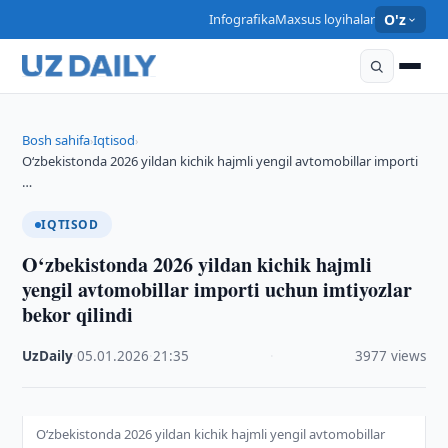
Infografika
Maxsus loyihalar
O'z
Bosh sahifa
Iqtisod
›
›
O‘zbekistonda 2026 yildan kichik hajmli yengil avtomobillar importi
…
IQTISOD
O‘zbekistonda 2026 yildan kichik hajmli
yengil avtomobillar importi uchun imtiyozlar
bekor qilindi
UzDaily
·
05.01.2026
·
21:35
·
3977 views
O‘zbekistonda 2026 yildan kichik hajmli yengil avtomobillar