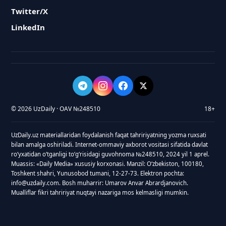
Twitter/X
LinkedIn
© 2026 UzDaily · OAV №248510
18+
UzDaily.uz materiallaridan foydalanish faqat tahririyatning yozma ruxsati
bilan amalga oshiriladi. Internet-ommaviy axborot vositasi sifatida davlat
roʻyxatidan oʻtganligi toʻgʻrisidagi guvohnoma №248510, 2024 yil 1 aprel.
Muassis: «Daily Media» xususiy korxonasi. Manzil: Oʻzbekiston, 100180,
Toshkent shahri, Yunusobod tumani, 12-27-73. Elektron pochta:
info@uzdaily.com. Bosh muharrir: Umarov Anvar Abrardjanovich.
Mualliflar fikri tahririyat nuqtayi nazariga mos kelmasligi mumkin.