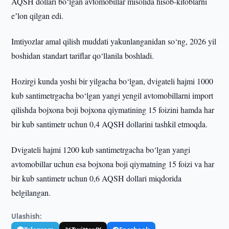
AQSH dollari bo‘lgan avtomobillar misolida hisob-kitoblarni
eʼlon qilgan edi.
Imtiyozlar amal qilish muddati yakunlanganidan so‘ng, 2026 yil
boshidan standart tariflar qo‘llanila boshladi.
Hozirgi kunda yoshi bir yilgacha bo‘lgan, dvigateli hajmi 1000
kub santimetrgacha bo‘lgan yangi yengil avtomobillarni import
qilishda bojxona boji bojxona qiymatining 15 foizini hamda har
bir kub santimetr uchun 0,4 AQSH dollarini tashkil etmoqda.
Dvigateli hajmi 1200 kub santimetrgacha bo‘lgan yangi
avtomobillar uchun esa bojxona boji qiymatning 15 foizi va har
bir kub santimetr uchun 0,6 AQSH dollari miqdorida
belgilangan.
Ulashish: