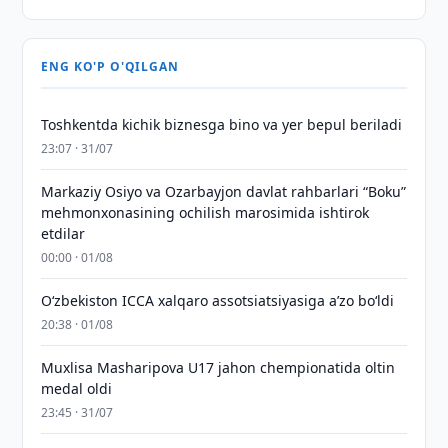
ENG KO'P O'QILGAN
Toshkentda kichik biznesga bino va yer bepul beriladi
23:07 · 31/07
Markaziy Osiyo va Ozarbayjon davlat rahbarlari “Boku”
mehmonxonasining ochilish marosimida ishtirok
etdilar
00:00 · 01/08
O‘zbekiston ICCA xalqaro assotsiatsiyasiga aʼzo bo‘ldi
20:38 · 01/08
Muxlisa Masharipova U17 jahon chempionatida oltin
medal oldi
23:45 · 31/07