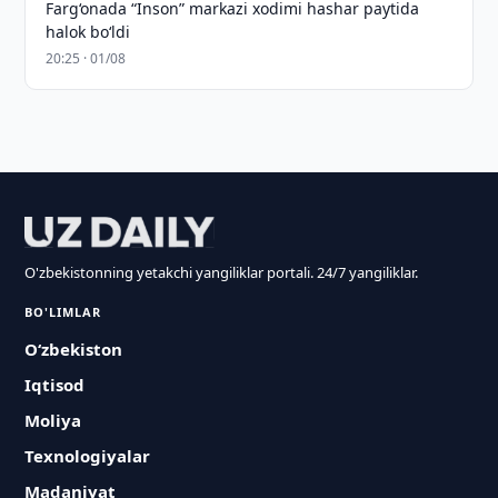
Farg‘onada “Inson” markazi xodimi hashar paytida
halok bo‘ldi
20:25 · 01/08
O'zbekistonning yetakchi yangiliklar portali. 24/7 yangiliklar.
BO'LIMLAR
O‘zbekiston
Iqtisod
Moliya
Texnologiyalar
Madaniyat