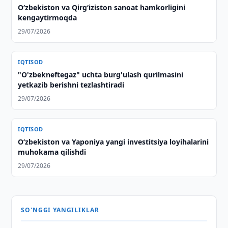
Oʻzbekiston va Qirgʻiziston sanoat hamkorligini
kengaytirmoqda
29/07/2026
IQTISOD
"O'zbekneftegaz" uchta burg'ulash qurilmasini
yetkazib berishni tezlashtiradi
29/07/2026
IQTISOD
Oʻzbekiston va Yaponiya yangi investitsiya loyihalarini
muhokama qilishdi
29/07/2026
SO'NGGI YANGILIKLAR