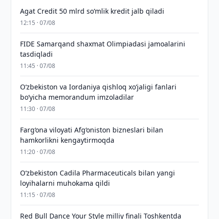
Agat Credit 50 mlrd so‘mlik kredit jalb qiladi
12:15 · 07/08
FIDE Samarqand shaxmat Olimpiadasi jamoalarini
tasdiqladi
11:45 · 07/08
Oʻzbekiston va Iordaniya qishloq xoʻjaligi fanlari
boʻyicha memorandum imzoladilar
11:30 · 07/08
Farg‘ona viloyati Afg‘oniston bizneslari bilan
hamkorlikni kengaytirmoqda
11:20 · 07/08
Oʻzbekiston Cadila Pharmaceuticals bilan yangi
loyihalarni muhokama qildi
11:15 · 07/08
Red Bull Dance Your Style milliy finali Toshkentda