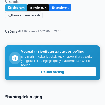
Ulashish:
Telegram
Twitter/X
Facebook
Havolani nusxalash
UzDaily
·
👁 1100 views
·
17.02.2025 · 21:10
Voqealar rivojidan xabardor bo‘ling
Eng muhim xabarlar, eksklyuziv reportajlar va tezkor
yangiliklarni o‘zingizga qulay platformada kuzatib
boring.
Obuna bo'ling
Shuningdek o'qing