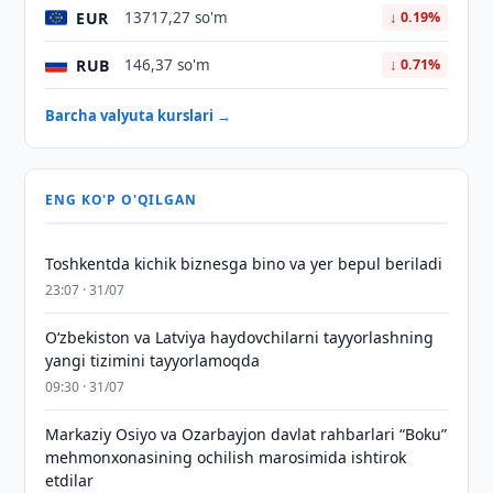
EUR
13717,27 so'm
↓ 0.19%
RUB
146,37 so'm
↓ 0.71%
Barcha valyuta kurslari →
ENG KO'P O'QILGAN
Toshkentda kichik biznesga bino va yer bepul beriladi
23:07 · 31/07
Oʻzbekiston va Latviya haydovchilarni tayyorlashning
yangi tizimini tayyorlamoqda
09:30 · 31/07
Markaziy Osiyo va Ozarbayjon davlat rahbarlari “Boku”
mehmonxonasining ochilish marosimida ishtirok
etdilar