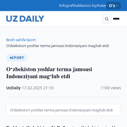
Infografika
Maxsus loyihalar
O'z
Bosh sahifa
Sport
›
›
O‘zbekiston yoshlar terma jamoasi Indoneziyani mag‘lub etdi
SPORT
O‘zbekiston yoshlar terma jamoasi
Indoneziyani mag‘lub etdi
UzDaily
·
17.02.2025
·
21:10
·
1100 views
O‘zbekiston yoshlar terma jamoasi Indoneziyani mag‘lub etdi