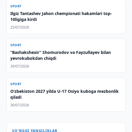
SPORT
Ilgiz Tantashev Jahon chempionati hakamlari top-
10ligiga kirdi
25/07/2026
SPORT
“Bashakshexir” Shomurodov va Fayzullayev bilan
yevrokubokdan chiqdi
30/07/2026
SPORT
O‘zbekiston 2027 yilda U-17 Osiyo kuboga mezbonlik
qiladi
30/07/2026
SO'NGGI YANGILIKLAR