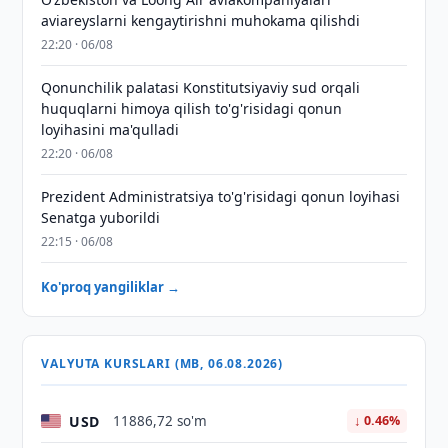
aviareyslarni kengaytirishni muhokama qilishdi
22:20 · 06/08
Qonunchilik palatasi Konstitutsiyaviy sud orqali
huquqlarni himoya qilish to'g'risidagi qonun
loyihasini ma'qulladi
22:20 · 06/08
Prezident Administratsiya to'g'risidagi qonun loyihasi
Senatga yuborildi
22:15 · 06/08
Ko'proq yangiliklar →
VALYUTA KURSLARI (MB, 06.08.2026)
USD
11886,72 so'm
↓ 0.46%