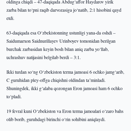
oldinga chiqdi – 47-daqiqada Abdug‘affor Haydarov yirik
zarba bilan to‘pni raqib darvozasiga jo‘natib, 2:1 hisobini qayd
etdi.
63-daqiqada esa O‘zbekistonning ustunligi yana-da oshdi –
Saidumarxon Saidnurillayev Urinboyev tomonidan berilgan
burchak zarbasidan keyin bosh bilan aniq zarba yo‘llab,
uchrashuv natijasini belgilab berdi – 3:1.
Ikki turdan so‘ng O‘zbekiston terma jamoasi 6 ochko jamg‘arib,
C guruhidan pley-offga chiqishni oldindan taʼminladi.
Shuningdek, ikki g‘alaba qozongan Eron jamoasi ham 6 ochko
to‘pladi.
19 fevral kuni O‘zbekiston va Eron terma jamoalari o‘zaro bahs
olib borib, guruhdagi birinchi o‘rin sohibini aniqlaydi.