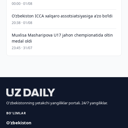
00:00 · 01/08
O‘zbekiston ICCA xalqaro assotsiatsiyasiga aʼzo bo‘ldi
20:38 · 01/08
Muxlisa Masharipova U17 jahon chempionatida oltin
medal oldi
23:45 · 31/07
O'zbekistonning yetakchi yangiliklar portali. 24/7 yangiliklar.
BO'LIMLAR
O‘zbekiston