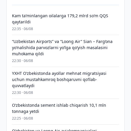
Kam taʼminlangan oilalarga 179,2 mlrd so‘m QQS
qaytarildi
22:35 · 06/08
“Uzbekistan Airports” va “Loong Air” Sian – Farg‘ona
yo‘nalishida parvozlarni yo‘lga qo‘yish masalasini
muhokama qildi
22:30 · 06/08
YXHT O‘zbekistonda ayollar mehnat migratsiyasi
uchun mustahkamroq boshqaruvni qo‘llab-
quvvatlaydi
22:30 · 06/08
O‘zbekistonda sement ishlab chiqarish 10,1 mln
tonnaga yetdi
22:25 · 06/08
Oʻzbekiston va Loong Air aviakompaniyalari