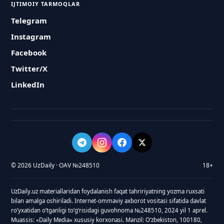
IJTIMOIY TARMOQLAR
Telegram
Instagram
Facebook
Twitter/X
LinkedIn
© 2026 UzDaily · OAV №248510
18+
UzDaily.uz materiallaridan foydalanish faqat tahririyatning yozma ruxsati
bilan amalga oshiriladi. Internet-ommaviy axborot vositasi sifatida davlat
roʻyxatidan oʻtganligi toʻgʻrisidagi guvohnoma №248510, 2024 yil 1 aprel.
Muassis: «Daily Media» xususiy korxonasi. Manzil: Oʻzbekiston, 100180,