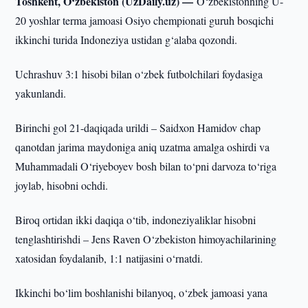
Toshkent, O‘zbekiston (UzDaily.uz) —
O‘zbekistonning U-
20 yoshlar terma jamoasi Osiyo chempionati guruh bosqichi
ikkinchi turida Indoneziya ustidan g‘alaba qozondi.
Uchrashuv 3:1 hisobi bilan o‘zbek futbolchilari foydasiga
yakunlandi.
Birinchi gol 21-daqiqada urildi – Saidxon Hamidov chap
qanotdan jarima maydoniga aniq uzatma amalga oshirdi va
Muhammadali O‘riyeboyev bosh bilan to‘pni darvoza to‘riga
joylab, hisobni ochdi.
Biroq ortidan ikki daqiqa o‘tib, indoneziyaliklar hisobni
tenglashtirishdi – Jens Raven O‘zbekiston himoyachilarining
xatosidan foydalanib, 1:1 natijasini o‘rnatdi.
Ikkinchi bo‘lim boshlanishi bilanyoq, o‘zbek jamoasi yana