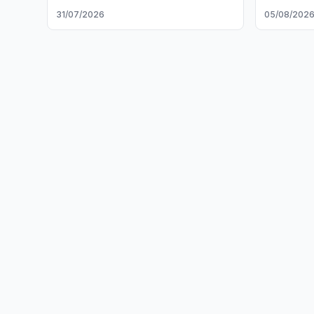
muhokama qildi
31/07/2026
05/08/202