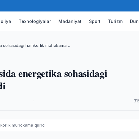
oliya
Texnologiyalar
Madaniyat
Sport
Turizm
Dun
ika sohasidagi hamkorlik muhokama …
ida energetika sohasidagi
di
·
31
mkorlik muhokama qilindi