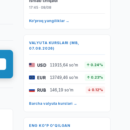
ishlab chiqadi
17:45 · 08/08
Ko'proq yangiliklar →
VALYUTA KURSLARI (MB,
07.08.2026)
USD
11915,64 so'm
↑ 0.24%
EUR
13749,46 so'm
↑ 0.23%
RUB
146,19 so'm
↓ 0.12%
Barcha valyuta kurslari →
ENG KO'P O'QILGAN