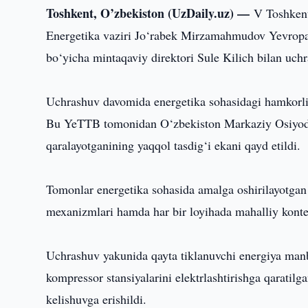
Toshkent, O’zbekiston (UzDaily.uz) —
V Toshkent
Energetika vaziri Jo‘rabek Mirzamahmudov Yevropa 
bo‘yicha mintaqaviy direktori Sule Kilich bilan uch
Uchrashuv davomida energetika sohasidagi hamkorlik
Bu YeTTB tomonidan O‘zbekiston Markaziy Osiyodag
qaralayotganining yaqqol tasdig‘i ekani qayd etildi.
Tomonlar energetika sohasida amalga oshirilayotgan l
mexanizmlari hamda har bir loyihada mahalliy konten
Uchrashuv yakunida qayta tiklanuvchi energiya manba
kompressor stansiyalarini elektrlashtirishga qaratilg
kelishuvga erishildi.