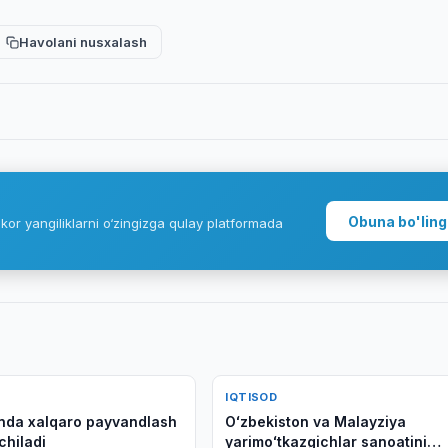
Havolani nusxalash
Obuna bo'ling
kor yangiliklarni o‘zingizga qulay platformada
IQTISOD
da xalqaro payvandlash
Oʻzbekiston va Malayziya
chiladi
yarimoʻtkazgichlar sanoatini