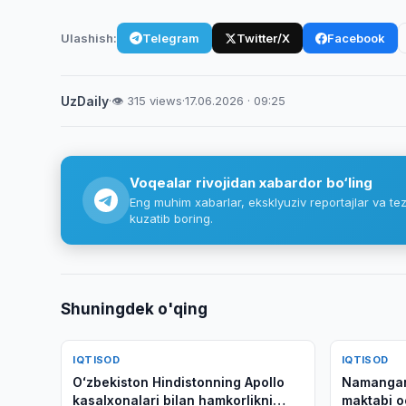
Ulashish:
Telegram
Twitter/X
Facebook
UzDaily
·
👁 315 views
·
17.06.2026 · 09:25
Voqealar rivojidan xabardor bo‘ling
Eng muhim xabarlar, eksklyuziv reportajlar va tez
kuzatib boring.
Shuningdek o'qing
IQTISOD
IQTISOD
Oʻzbekiston Hindistonning Apollo
Namangan
kasalxonalari bilan hamkorlikni
maktabi o