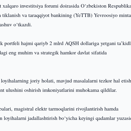
 xalqaro investitsiya forumi doirasida O‘zbekiston Respublika
tiklanish va taraqqiyot bankining (YeTTB) Yevroosiyo minta
rashuv o‘tkazdi.
 portfeli hajmi qariyb 2 mlrd AQSH dollariga yetgani ta’kidl
i eng muhim va strategik hamkor davlat sifatida
oyihalarning joriy holati, mavjud masalalarni tezkor hal etis
t ulushini oshirish imkoniyatlarini muhokama qildilar.
lari, magistral elektr tarmoqlarini rivojlantirish hamda
an loyihalarni jadallashtirish bo‘yicha keyingi qadamlar yuzas