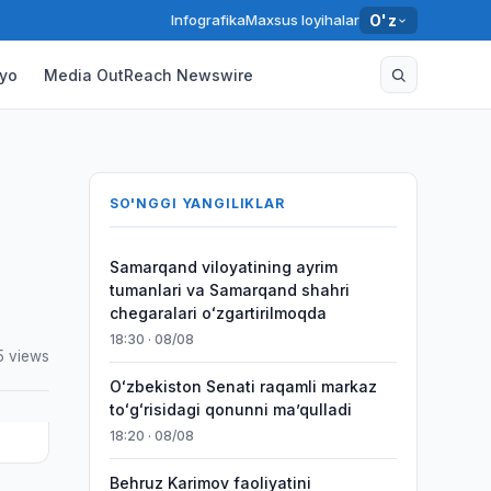
Infografika
Maxsus loyihalar
O'z
yo
Media OutReach Newswire
SO'NGGI YANGILIKLAR
Samarqand viloyatining ayrim
tumanlari va Samarqand shahri
chegaralari oʻzgartirilmoqda
18:30 · 08/08
5 views
Oʻzbekiston Senati raqamli markaz
toʻgʻrisidagi qonunni maʼqulladi
18:20 · 08/08
Behruz Karimov faoliyatini