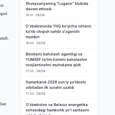
Shveysariyaning “Lugano” klubida
si
davom ettiradi
qasi
18:10 · 08/08
O‘zbekistonda YHQ bo‘yicha ishlarni
ko‘rib chiqish tartibi o‘zgarishi
andi.
mumkin
18:00 · 08/08
Bilimlarni baholash agentligi va
YUNISEF taʼlim tizimini baholashni
rivojlantirishni muhokama qildi
h
17:55 · 08/08
Samarkand-2028 sunʼiy yo‘ldoshi
orbitadan ilk suratni uzatdi
17:50 · 08/08
idan
Oʻzbekiston va Belarus energetika
sohasidagi hamkorlik yoʻl xaritasini