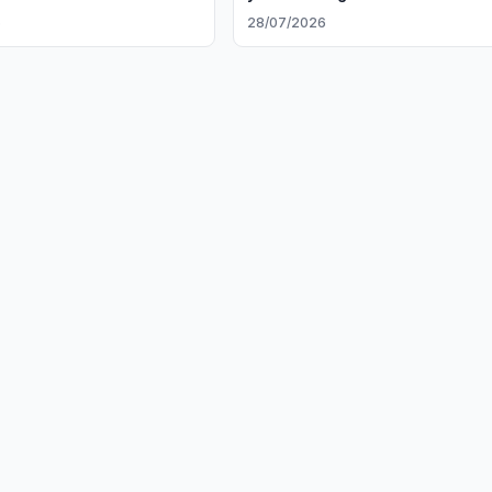
rivojlantirish masalalarini
6
28/07/2026
muhokama qilishdi