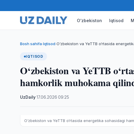
O‘zbekiston
Iqtisod
M
Bosh sahifa
Iqtisod
O‘zbekiston va YeTTB o‘rtasida energet
›
›
IQTISOD
O‘zbekiston va YeTTB o‘rtas
hamkorlik muhokama qilin
UzDaily
·
17.06.2026
·
09:25
O‘zbekiston va YeTTB o‘rtasida energetika sohasidagi ha