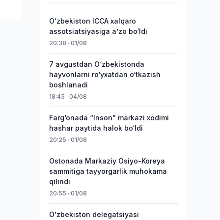
O‘zbekiston ICCA xalqaro
assotsiatsiyasiga aʼzo bo‘ldi
20:38 · 01/08
7 avgustdan O‘zbekistonda
hayvonlarni ro‘yxatdan o‘tkazish
boshlanadi
18:45 · 04/08
Farg‘onada “Inson” markazi xodimi
hashar paytida halok bo‘ldi
20:25 · 01/08
Ostonada Markaziy Osiyo-Koreya
sammitiga tayyorgarlik muhokama
qilindi
20:55 · 01/08
Oʻzbekiston delegatsiyasi