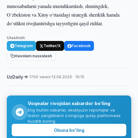
munosabatlarni yanada mustahkamlash, shuningdek,
O‘zbekiston va Xitoy o‘rtasidagi strategik sheriklik hamda
do‘stlikni rivojlantirishga tayyorligini qayd etdilar.
Ulashish:
Telegram
Twitter/X
Facebook
Havolani nusxalash
UzDaily
·
👁 1700 views
·
13.09.2025 · 10:15
Voqealar rivojidan xabardor bo‘ling
Eng muhim xabarlar, eksklyuziv reportajlar va
tezkor yangiliklarni o‘zingizga qulay platformada
kuzatib boring.
Obuna bo'ling