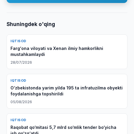
Shuningdek o'qing
IQTISOD
Fargʻona viloyati va Xenan ilmiy hamkorlikni
mustahkamlaydi
28/07/2026
IQTISOD
O‘zbekistonda yarim yilda 195 ta infratuzilma obyekti
foydalanishga topshirildi
05/08/2026
IQTISOD
Raqobat qo‘mitasi 5,7 mlrd so‘mlik tender bo‘yicha
ish qo‘zg‘atdi