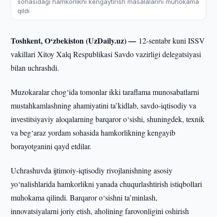
sohasidagi hamkorlikni kengaytirish masalalarini muhokama
qildi
Toshkent, O‘zbekiston (UzDaily.uz) —
12-sentabr kuni ISSV
vakillari Xitoy Xalq Respublikasi Savdo vazirligi delegatsiyasi
bilan uchrashdi.
Muzokaralar chog‘ida tomonlar ikki taraflama munosabatlarni
mustahkamlashning ahamiyatini ta’kidlab, savdo-iqtisodiy va
investitsiyaviy aloqalarning barqaror o‘sishi, shuningdek, texnik
va beg‘araz yordam sohasida hamkorlikning kengayib
borayotganini qayd etdilar.
Uchrashuvda ijtimoiy-iqtisodiy rivojlanishning asosiy
yo‘nalishlarida hamkorlikni yanada chuqurlashtirish istiqbollari
muhokama qilindi. Barqaror o‘sishni ta’minlash,
innovatsiyalarni joriy etish, aholining farovonligini oshirish