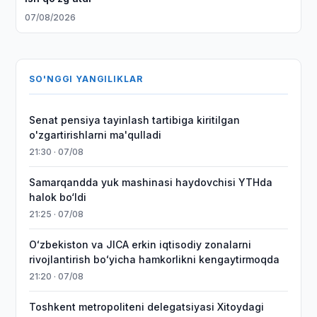
07/08/2026
SO'NGGI YANGILIKLAR
Senat pensiya tayinlash tartibiga kiritilgan
o'zgartirishlarni ma'qulladi
21:30 · 07/08
Samarqandda yuk mashinasi haydovchisi YTHda
halok bo‘ldi
21:25 · 07/08
Oʻzbekiston va JICA erkin iqtisodiy zonalarni
rivojlantirish boʻyicha hamkorlikni kengaytirmoqda
21:20 · 07/08
Toshkent metropoliteni delegatsiyasi Xitoydagi