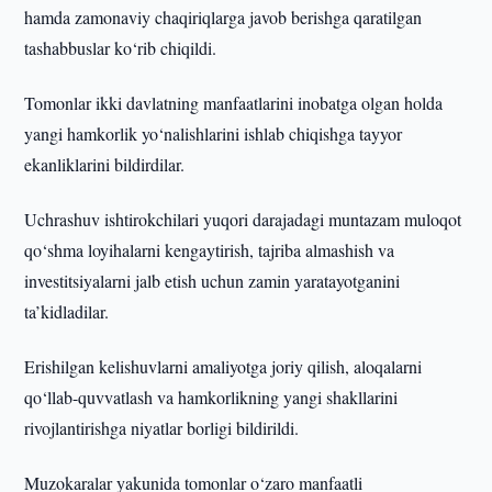
hamda zamonaviy chaqiriqlarga javob berishga qaratilgan
tashabbuslar ko‘rib chiqildi.
Tomonlar ikki davlatning manfaatlarini inobatga olgan holda
yangi hamkorlik yo‘nalishlarini ishlab chiqishga tayyor
ekanliklarini bildirdilar.
Uchrashuv ishtirokchilari yuqori darajadagi muntazam muloqot
qo‘shma loyihalarni kengaytirish, tajriba almashish va
investitsiyalarni jalb etish uchun zamin yaratayotganini
ta’kidladilar.
Erishilgan kelishuvlarni amaliyotga joriy qilish, aloqalarni
qo‘llab-quvvatlash va hamkorlikning yangi shakllarini
rivojlantirishga niyatlar borligi bildirildi.
Muzokaralar yakunida tomonlar o‘zaro manfaatli