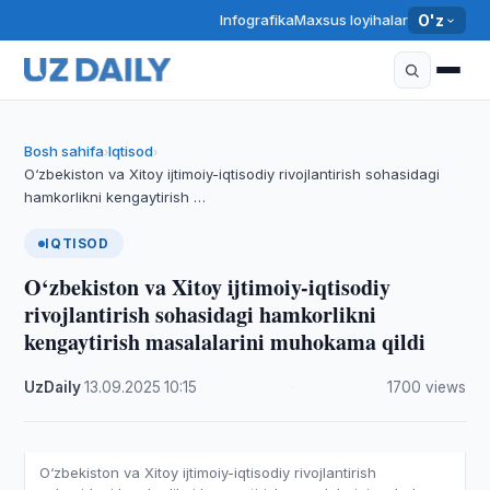
Infografika
Maxsus loyihalar
O'z
Bosh sahifa
Iqtisod
›
›
O‘zbekiston va Xitoy ijtimoiy-iqtisodiy rivojlantirish sohasidagi
hamkorlikni kengaytirish …
IQTISOD
O‘zbekiston va Xitoy ijtimoiy-iqtisodiy
rivojlantirish sohasidagi hamkorlikni
kengaytirish masalalarini muhokama qildi
UzDaily
·
13.09.2025
·
10:15
·
1700 views
O‘zbekiston va Xitoy ijtimoiy-iqtisodiy rivojlantirish