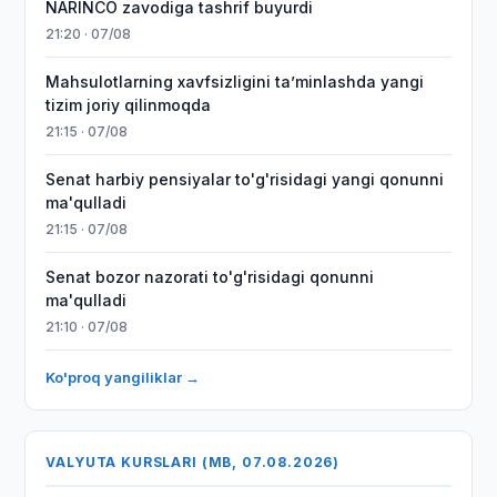
NARINCO zavodiga tashrif buyurdi
21:20 · 07/08
Mahsulotlarning xavfsizligini taʼminlashda yangi
tizim joriy qilinmoqda
21:15 · 07/08
Senat harbiy pensiyalar to'g'risidagi yangi qonunni
ma'qulladi
21:15 · 07/08
Senat bozor nazorati to'g'risidagi qonunni
ma'qulladi
21:10 · 07/08
Ko'proq yangiliklar →
VALYUTA KURSLARI (MB, 07.08.2026)