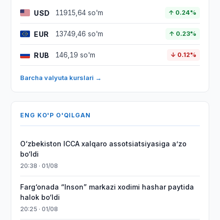
USD
11915,64 so'm
↑ 0.24%
EUR
13749,46 so'm
↑ 0.23%
RUB
146,19 so'm
↓ 0.12%
Barcha valyuta kurslari →
ENG KO'P O'QILGAN
O‘zbekiston ICCA xalqaro assotsiatsiyasiga aʼzo
bo‘ldi
20:38 · 01/08
Farg‘onada “Inson” markazi xodimi hashar paytida
halok bo‘ldi
20:25 · 01/08