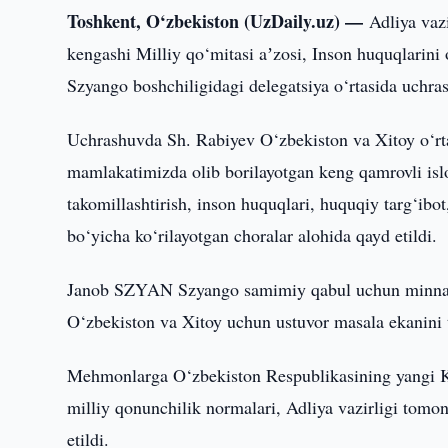
Toshkent, O‘zbekiston (UzDaily.uz) —
Adliya vaz
kengashi Milliy qo‘mitasi aʼzosi, Inson huquqlarini 
Szyango boshchiligidagi delegatsiya o‘rtasida uchras
Uchrashuvda Sh. Rabiyev O‘zbekiston va Xitoy o‘rtas
mamlakatimizda olib borilayotgan keng qamrovli isl
takomillashtirish, inson huquqlari, huquqiy targ‘ibo
bo‘yicha ko‘rilayotgan choralar alohida qayd etildi.
Janob SZYAN Szyango samimiy qabul uchun minnatdor
O‘zbekiston va Xitoy uchun ustuvor masala ekanini t
Mehmonlarga O‘zbekiston Respublikasining yangi Ko
milliy qonunchilik normalari, Adliya vazirligi tomo
etildi.