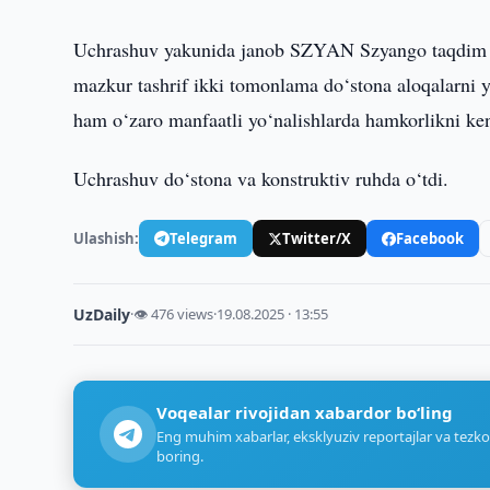
Uchrashuv yakunida janob SZYAN Szyango taqdim eti
mazkur tashrif ikki tomonlama do‘stona aloqalarni 
ham o‘zaro manfaatli yo‘nalishlarda hamkorlikni keng
Uchrashuv do‘stona va konstruktiv ruhda o‘tdi.
Ulashish:
Telegram
Twitter/X
Facebook
UzDaily
·
👁 476 views
·
19.08.2025 · 13:55
Voqealar rivojidan xabardor bo‘ling
Eng muhim xabarlar, eksklyuziv reportajlar va tezko
boring.