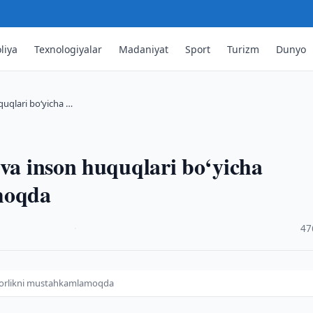
liya
Texnologiyalar
Madaniyat
Sport
Turizm
Dunyo
quqlari bo‘yicha …
 va inson huquqlari bo‘yicha
moqda
·
47
mkorlikni mustahkamlamoqda