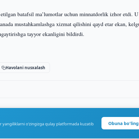
lgan batafsil ma’lumotlar uchun minnatdorlik izhor etdi. U
yanada mustahkamlashga xizmat qilishini qayd etar ekan, kelg
aytirishga tayyor ekanligini bildirdi.
Havolani nusxalash
Obuna bo'ling
r yangiliklarni o‘zingizga qulay platformada kuzatib