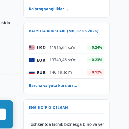
Ko'proq yangiliklar →
usida
VALYUTA KURSLARI (MB, 07.08.2026)
USD
11915,64 so'm
↑ 0.24%
EUR
13749,46 so'm
↑ 0.23%
RUB
146,19 so'm
↓ 0.12%
Barcha valyuta kurslari →
ENG KO'P O'QILGAN
Toshkentda kichik biznesga bino va yer