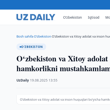
O‘zbekiston
Iqtisod
Mo
Bosh sahifa
O‘zbekiston
O‘zbekiston va Xitoy adolat va inson hu
›
›
O‘ZBEKISTON
O‘zbekiston va Xitoy adolat
hamkorlikni mustahkamla
UzDaily
·
19.08.2025
·
13:55
O‘zbekiston va Xitoy adolat va inson huquqlari bo‘yicha ha