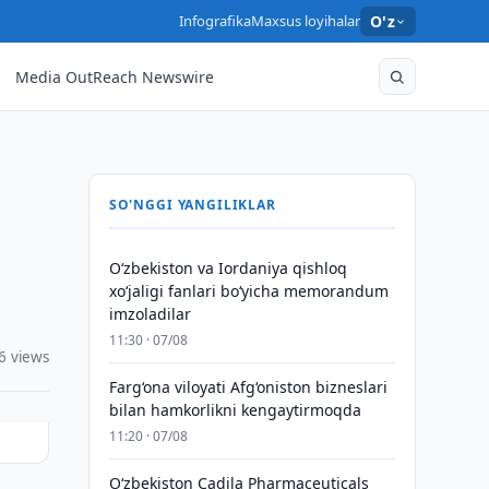
Infografika
Maxsus loyihalar
O'z
Media OutReach Newswire
SO'NGGI YANGILIKLAR
Oʻzbekiston va Iordaniya qishloq
xoʻjaligi fanlari boʻyicha memorandum
imzoladilar
11:30 · 07/08
6 views
Farg‘ona viloyati Afg‘oniston bizneslari
bilan hamkorlikni kengaytirmoqda
11:20 · 07/08
Oʻzbekiston Cadila Pharmaceuticals