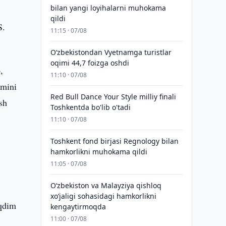
bilan yangi loyihalarni muhokama
qildi
S.
11:15 · 07/08
O‘zbekistondan Vyetnamga turistlar
oqimi 44,7 foizga oshdi
,
11:10 · 07/08
imini
Red Bull Dance Your Style milliy finali
sh
Toshkentda bo'lib o'tadi
11:10 · 07/08
Toshkent fond birjasi Regnology bilan
hamkorlikni muhokama qildi
11:05 · 07/08
Oʻzbekiston va Malayziya qishloq
xoʻjaligi sohasidagi hamkorlikni
aqdim
kengaytirmoqda
11:00 · 07/08