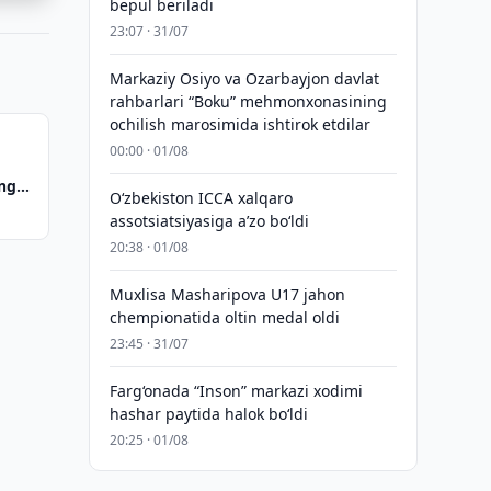
bepul beriladi
23:07 · 31/07
Markaziy Osiyo va Ozarbayjon davlat
rahbarlari “Boku” mehmonxonasining
ochilish marosimida ishtirok etdilar
00:00 · 01/08
ing
O‘zbekiston ICCA xalqaro
assotsiatsiyasiga aʼzo bo‘ldi
20:38 · 01/08
Muxlisa Masharipova U17 jahon
chempionatida oltin medal oldi
23:45 · 31/07
Farg‘onada “Inson” markazi xodimi
hashar paytida halok bo‘ldi
20:25 · 01/08