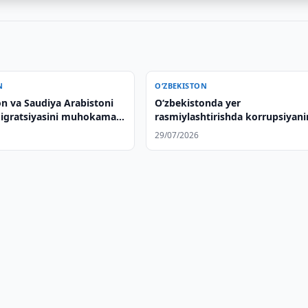
N
O‘ZBEKISTON
on va Saudiya Arabistoni
O‘zbekistonda yer
igratsiyasini muhokama
rasmiylashtirishda korrupsiyan
ikki holati aniqlandi
29/07/2026