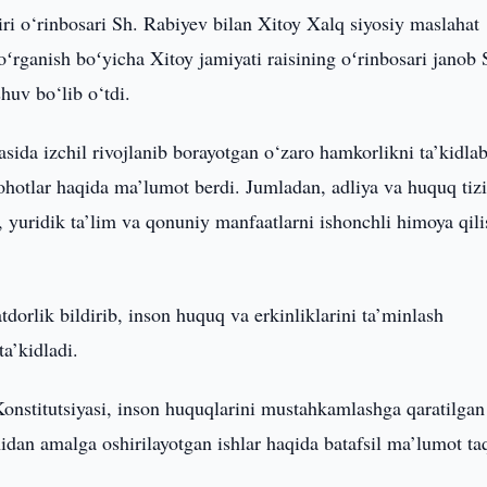
iri o‘rinbosari Sh. Rabiyev bilan Xitoy Xalq siyosiy maslahat
oʻrganish boʻyicha Xitoy jamiyati raisining oʻrinbosari janob 
huv bo‘lib o‘tdi.
ida izchil rivojlanib borayotgan o‘zaro hamkorlikni ta’kidlab
ohotlar haqida ma’lumot berdi. Jumladan, adliya va huquq tiz
t, yuridik ta’lim va qonuniy manfaatlarni ishonchli himoya qili
lik bildirib, inson huquq va erkinliklarini ta’minlash
a’kidladi.
nstitutsiyasi, inson huquqlarini mustahkamlashga qaratilgan
nidan amalga oshirilayotgan ishlar haqida batafsil ma’lumot t