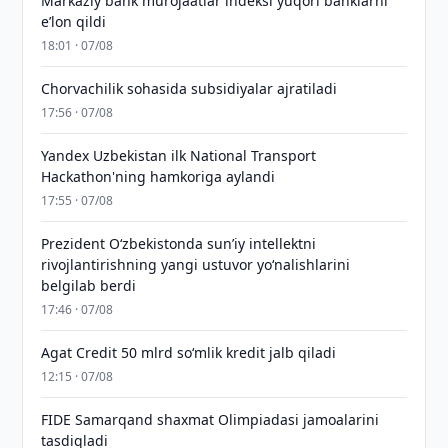
Markaziy bank murojaatlar indeksi yuqori banklarni
eʼlon qildi
18:01 · 07/08
Chorvachilik sohasida subsidiyalar ajratiladi
17:56 · 07/08
Yandex Uzbekistan ilk National Transport
Hackathon'ning hamkoriga aylandi
17:55 · 07/08
Prezident Oʻzbekistonda sunʼiy intellektni
rivojlantirishning yangi ustuvor yoʻnalishlarini
belgilab berdi
17:46 · 07/08
Agat Credit 50 mlrd so‘mlik kredit jalb qiladi
12:15 · 07/08
FIDE Samarqand shaxmat Olimpiadasi jamoalarini
tasdiqladi