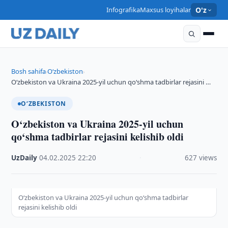
Infografika
Maxsus loyihalar
O'z
Bosh sahifa
O‘zbekiston
›
›
O‘zbekiston va Ukraina 2025-yil uchun qo‘shma tadbirlar rejasini …
O‘ZBEKISTON
O‘zbekiston va Ukraina 2025-yil uchun
qo‘shma tadbirlar rejasini kelishib oldi
UzDaily
·
04.02.2025
·
22:20
·
627 views
O‘zbekiston va Ukraina 2025-yil uchun qo‘shma tadbirlar
rejasini kelishib oldi