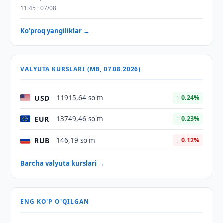
11:45 · 07/08
Ko'proq yangiliklar →
VALYUTA KURSLARI (MB, 07.08.2026)
USD
11915,64 so'm
↑ 0.24%
EUR
13749,46 so'm
↑ 0.23%
RUB
146,19 so'm
↓ 0.12%
Barcha valyuta kurslari →
ENG KO'P O'QILGAN