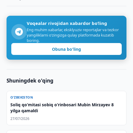
Voqealar rivojidan xabardor bo‘ling
Eng muhim xabarlar, eksklyuziv reportajlar va tezkor
yangiliklarni o‘zingizga qulay platformada kuzatib
boring.
Obuna bo'ling
Shuningdek o'qing
O‘ZBEKISTON
Soliq qo‘mitasi sobiq o‘rinbosari Mubin Mirzayev 8
yilga qamaldi
27/07/2026