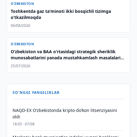
O‘ZBEKISTON
Toshkentda gaz taʼminoti ikki bosqichli tizimga
o‘tkazilmoqda
06/08/2026
O‘ZBEKISTON
Oʻzbekiston va BAA oʻrtasidagi strategik sheriklik
munosabatlarini yanada mustahkamlash masalalari
muhokama qilindi
25/07/2026
SO'NGGI YANGILIKLAR
NAQD-EX O‘zbekistonda kripto-do‘kon litsenziyasini
oldi
18:05 · 07/08