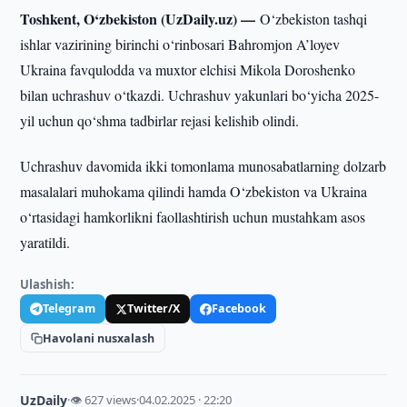
Toshkent, O‘zbekiston (UzDaily.uz) —
O‘zbekiston tashqi
ishlar vazirining birinchi o‘rinbosari Bahromjon A’loyev
Ukraina favqulodda va muxtor elchisi Mikola Doroshenko
bilan uchrashuv o‘tkazdi. Uchrashuv yakunlari bo‘yicha 2025-
yil uchun qo‘shma tadbirlar rejasi kelishib olindi.
Uchrashuv davomida ikki tomonlama munosabatlarning dolzarb
masalalari muhokama qilindi hamda O‘zbekiston va Ukraina
o‘rtasidagi hamkorlikni faollashtirish uchun mustahkam asos
yaratildi.
Ulashish:
Telegram
Twitter/X
Facebook
Havolani nusxalash
UzDaily
·
👁 627 views
·
04.02.2025 · 22:20