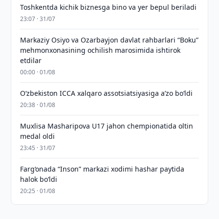
Toshkentda kichik biznesga bino va yer bepul beriladi
23:07 · 31/07
Markaziy Osiyo va Ozarbayjon davlat rahbarlari “Boku”
mehmonxonasining ochilish marosimida ishtirok
etdilar
00:00 · 01/08
O‘zbekiston ICCA xalqaro assotsiatsiyasiga aʼzo bo‘ldi
20:38 · 01/08
Muxlisa Masharipova U17 jahon chempionatida oltin
medal oldi
23:45 · 31/07
Farg‘onada “Inson” markazi xodimi hashar paytida
halok bo‘ldi
20:25 · 01/08