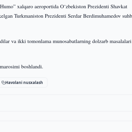
Humo” xalqaro aeroportida O‘zbekiston Prezidenti Shavkat
a kelgan Turkmaniston Prezidenti Serdar Berdimuhamedov suhb
ladilar va ikki tomonlama munosabatlarning dolzarb masalalari
 marosimi boshlandi.
Havolani nusxalash