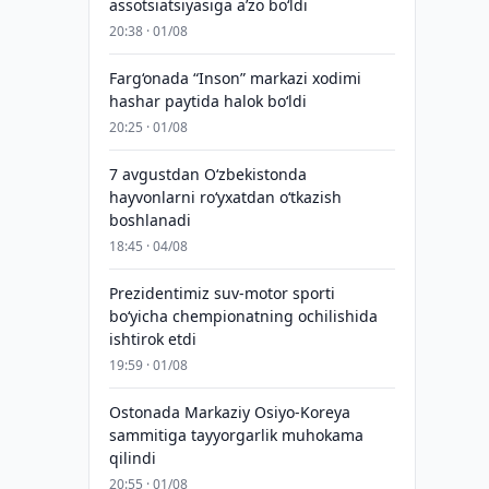
assotsiatsiyasiga aʼzo bo‘ldi
20:38 · 01/08
Farg‘onada “Inson” markazi xodimi
hashar paytida halok bo‘ldi
20:25 · 01/08
7 avgustdan O‘zbekistonda
hayvonlarni ro‘yxatdan o‘tkazish
boshlanadi
18:45 · 04/08
Prezidentimiz suv-motor sporti
bo‘yicha chempionatning ochilishida
ishtirok etdi
19:59 · 01/08
Ostonada Markaziy Osiyo-Koreya
sammitiga tayyorgarlik muhokama
qilindi
20:55 · 01/08