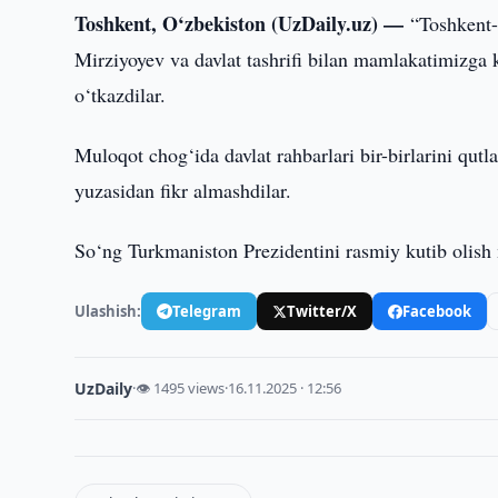
Toshkent, O‘zbekiston (UzDaily.uz) —
“Toshkent-
Mirziyoyev va davlat tashrifi bilan mamlakatimizg
o‘tkazdilar.
Muloqot chog‘ida davlat rahbarlari bir-birlarini qut
yuzasidan fikr almashdilar.
So‘ng Turkmaniston Prezidentini rasmiy kutib olish
Ulashish:
Telegram
Twitter/X
Facebook
UzDaily
·
👁 1495 views
·
16.11.2025 · 12:56