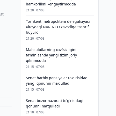
hamkorlikni kengaytirmoqda
21:20 · 07/08
at
Toshkent metropoliteni delegatsiyasi
Xitoydagi NARINCO zavodiga tashrif
buyurdi
21:20 · 07/08
Mahsulotlarning xavfsizligini
taʼminlashda yangi tizim joriy
qilinmoqda
21:15 · 07/08
Senat harbiy pensiyalar to'g'risidagi
yangi qonunni ma'qulladi
21:15 · 07/08
Senat bozor nazorati to'g'risidagi
qonunni ma'qulladi
21:10 · 07/08