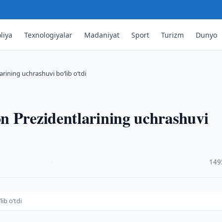
liya
Texnologiyalar
Madaniyat
Sport
Turizm
Dunyo
rining uchrashuvi bo‘lib o‘tdi
n Prezidentlarining uchrashuvi
·
149
ib o‘tdi