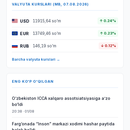
VALYUTA KURSLARI (MB, 07.08.2026)
USD
11915,64 so'm
↑ 0.24%
EUR
13749,46 so'm
↑ 0.23%
RUB
146,19 so'm
↓ 0.12%
Barcha valyuta kurslari →
ENG KO'P O'QILGAN
O‘zbekiston ICCA xalqaro assotsiatsiyasiga aʼzo
bo‘ldi
20:38 · 01/08
Farg‘onada “Inson” markazi xodimi hashar paytida
halok bo‘ldi