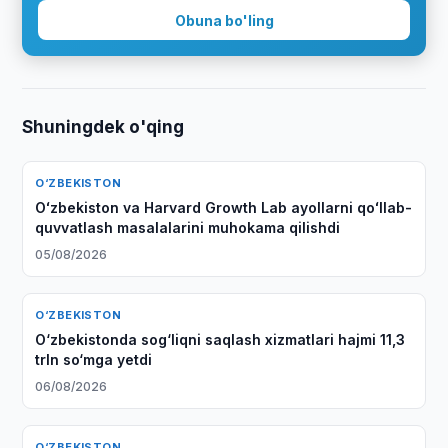
Obuna bo'ling
Shuningdek o'qing
O‘ZBEKISTON
Oʻzbekiston va Harvard Growth Lab ayollarni qoʻllab-
quvvatlash masalalarini muhokama qilishdi
05/08/2026
O‘ZBEKISTON
O‘zbekistonda sog‘liqni saqlash xizmatlari hajmi 11,3
trln so‘mga yetdi
06/08/2026
O‘ZBEKISTON