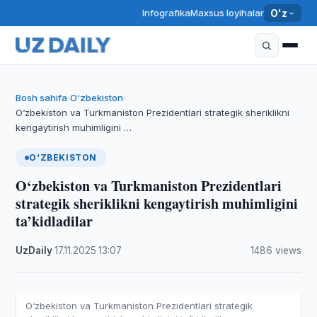
Infografika
Maxsus loyihalar
O'z
Bosh sahifa
O‘zbekiston
›
›
O‘zbekiston va Turkmaniston Prezidentlari strategik sheriklikni
kengaytirish muhimligini …
O‘ZBEKISTON
O‘zbekiston va Turkmaniston Prezidentlari
strategik sheriklikni kengaytirish muhimligini
ta’kidladilar
UzDaily
·
17.11.2025
·
13:07
·
1486 views
O‘zbekiston va Turkmaniston Prezidentlari strategik