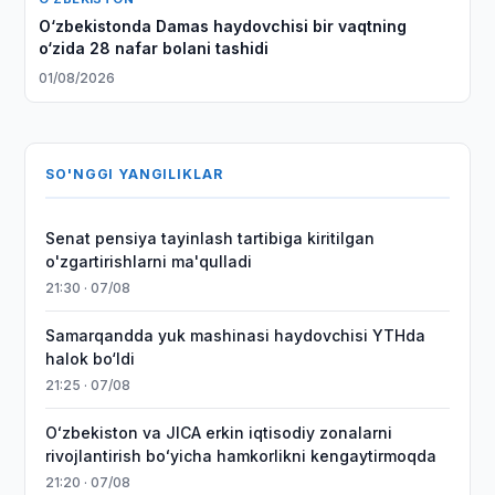
O‘zbekistonda Damas haydovchisi bir vaqtning
o‘zida 28 nafar bolani tashidi
01/08/2026
SO'NGGI YANGILIKLAR
Senat pensiya tayinlash tartibiga kiritilgan
o'zgartirishlarni ma'qulladi
21:30 · 07/08
Samarqandda yuk mashinasi haydovchisi YTHda
halok bo‘ldi
21:25 · 07/08
Oʻzbekiston va JICA erkin iqtisodiy zonalarni
rivojlantirish boʻyicha hamkorlikni kengaytirmoqda
21:20 · 07/08