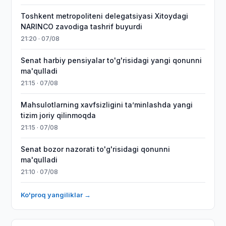
Toshkent metropoliteni delegatsiyasi Xitoydagi
NARINCO zavodiga tashrif buyurdi
21:20 · 07/08
Senat harbiy pensiyalar to'g'risidagi yangi qonunni
ma'qulladi
21:15 · 07/08
Mahsulotlarning xavfsizligini taʼminlashda yangi
tizim joriy qilinmoqda
21:15 · 07/08
Senat bozor nazorati to'g'risidagi qonunni
ma'qulladi
21:10 · 07/08
Ko'proq yangiliklar →