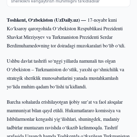
sheriklikni kengaytirish muhimligini ta’kidladilar
Toshkent, O‘zbekiston (UzDaily.uz) —
17-noyabr kuni
Ko‘ksaroy qarorgohida O‘zbekiston Respublikasi Prezidenti
Shavkat Mirziyoyev va Turkmaniston Prezidenti Serdar
Berdimuhamedovning tor doiradagi muzokaralari bo‘lib o‘tdi.
Ushbu davlat tashrifi so‘nggi yillarda namunali tus olgan
O‘zbekiston – Turkmaniston do‘stlik, yaxshi qo‘shnichilik va
strategik sheriklik munosabatlarini yanada mustahkamlash
yo‘lida muhim qadam bo‘lishi ta’kidlandi.
Barcha sohalarda erishilayotgan ijobiy sur’at va faol aloqalar
mamnuniyat bilan qayd etildi. Hukumatlararo komissiya va
Ishbilarmonlar kengashi yig‘ilishlari, shuningdek, madaniy
tadbirlar muntazam ravishda o‘tkazib kelinmoqda. Tashrif
arafasida Urganch hamda Toshkentda o‘tkazilgan Turkmaniston