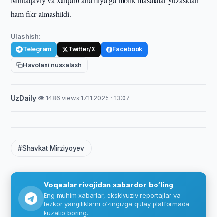
Mintaqaviy va xalqaro ahamiyatga molik masalalar yuzasidan
ham fikr almashildi.
Ulashish:
Telegram
Twitter/X
Facebook
Havolani nusxalash
UzDaily
·
👁 1486 views
·
17.11.2025 · 13:07
#Shavkat Mirziyoyev
Voqealar rivojidan xabardor bo‘ling
Eng muhim xabarlar, eksklyuziv reportajlar va
tezkor yangiliklarni o‘zingizga qulay platformada
kuzatib boring.