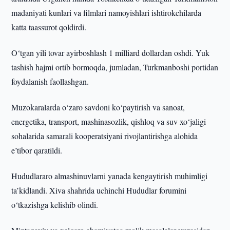
madaniyati kunlari va filmlari namoyishlari ishtirokchilarda
katta taassurot qoldirdi.
O‘tgan yili tovar ayirboshlash 1 milliard dollardan oshdi. Yuk
tashish hajmi ortib bormoqda, jumladan, Turkmanboshi portidan
foydalanish faollashgan.
Muzokaralarda o‘zaro savdoni ko‘paytirish va sanoat,
energetika, transport, mashinasozlik, qishloq va suv xo‘jaligi
sohalarida samarali kooperatsiyani rivojlantirishga alohida
e’tibor qaratildi.
Hududlararo almashinuvlarni yanada kengaytirish muhimligi
ta’kidlandi. Xiva shahrida uchinchi Hududlar forumini
o‘tkazishga kelishib olindi.