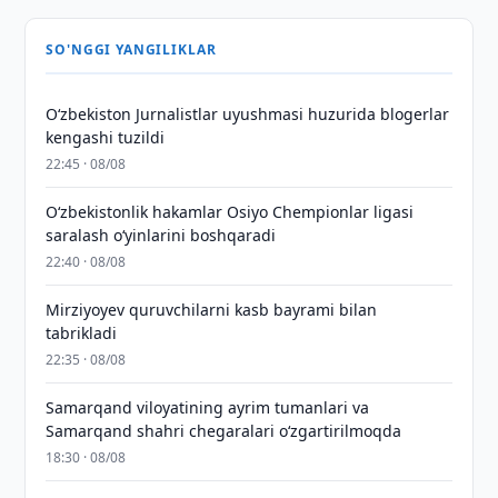
SO'NGGI YANGILIKLAR
O‘zbekiston Jurnalistlar uyushmasi huzurida blogerlar
kengashi tuzildi
22:45 · 08/08
O‘zbekistonlik hakamlar Osiyo Chempionlar ligasi
saralash o‘yinlarini boshqaradi
22:40 · 08/08
Mirziyoyev quruvchilarni kasb bayrami bilan
tabrikladi
22:35 · 08/08
Samarqand viloyatining ayrim tumanlari va
Samarqand shahri chegaralari oʻzgartirilmoqda
18:30 · 08/08