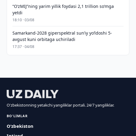
“O‘zMIJ”ning yarim yillik foydasi 2,1 trillion so‘mga
yetdi
18:10 · 03/08
Samarkand-2028 giperspektral sun’iy yo‘ldoshi 5-
avgust kuni orbitaga uchiriladi
17:37 · 04/08
O'zbekistonning yetakchi yangiliklar portali. 24/7 yangiliklar.
BO'LIMLAR
O‘zbekiston
Iqtisod