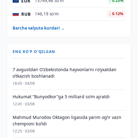
EUR
13749,46 so'm
↑ 0.23%
RUB
146,19 so'm
↓ 0.12%
Barcha valyuta kurslari →
ENG KO'P O'QILGAN
7 avgustdan O‘zbekistonda hayvonlarni ro‘yxatdan
o‘tkazish boshlanadi
18:45 · 04/08
Hukumat “Bunyodkor”ga 5 milliard so‘m ajratdi
12:45 · 03/08
Mahmud Murodov Oktagon ligasida yarim og‘ir vazn
chempioni bo‘ldi
12:25 · 03/08