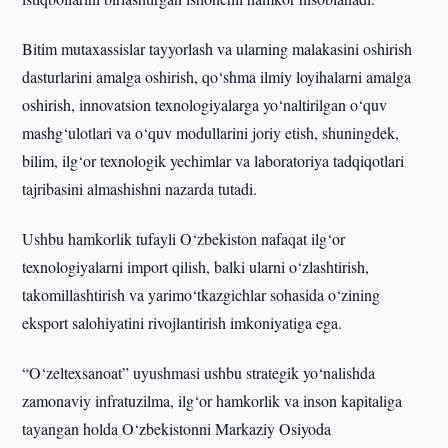
Bitim mutaxassislar tayyorlash va ularning malakasini oshirish
dasturlarini amalga oshirish, qo‘shma ilmiy loyihalarni amalga
oshirish, innovatsion texnologiyalarga yo‘naltirilgan o‘quv
mashg‘ulotlari va o‘quv modullarini joriy etish, shuningdek,
bilim, ilg‘or texnologik yechimlar va laboratoriya tadqiqotlari
tajribasini almashishni nazarda tutadi.
Ushbu hamkorlik tufayli O‘zbekiston nafaqat ilg‘or
texnologiyalarni import qilish, balki ularni o‘zlashtirish,
takomillashtirish va yarimo‘tkazgichlar sohasida o‘zining
eksport salohiyatini rivojlantirish imkoniyatiga ega.
“O‘zeltexsanoat” uyushmasi ushbu strategik yo‘nalishda
zamonaviy infratuzilma, ilg‘or hamkorlik va inson kapitaliga
tayangan holda O‘zbekistonni Markaziy Osiyoda