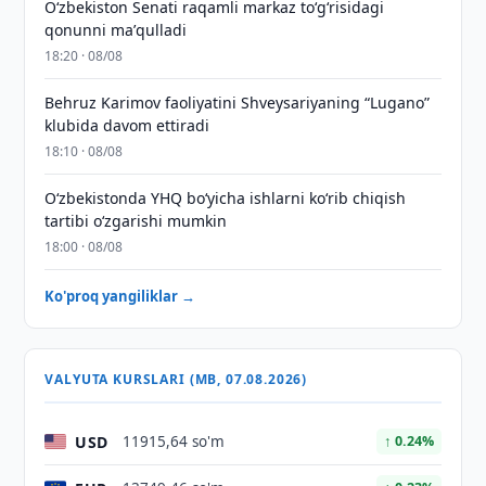
Oʻzbekiston Senati raqamli markaz toʻgʻrisidagi
qonunni maʼqulladi
18:20 · 08/08
Behruz Karimov faoliyatini Shveysariyaning “Lugano”
klubida davom ettiradi
18:10 · 08/08
O‘zbekistonda YHQ bo‘yicha ishlarni ko‘rib chiqish
tartibi o‘zgarishi mumkin
18:00 · 08/08
Ko'proq yangiliklar →
VALYUTA KURSLARI (MB, 07.08.2026)
USD
11915,64 so'm
↑ 0.24%