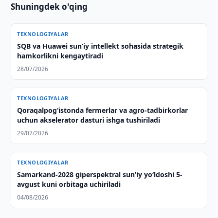
Shuningdek o'qing
TEXNOLOGIYALAR
SQB va Huawei sun’iy intellekt sohasida strategik
hamkorlikni kengaytiradi
28/07/2026
TEXNOLOGIYALAR
Qoraqalpog‘istonda fermerlar va agro-tadbirkorlar
uchun akselerator dasturi ishga tushiriladi
29/07/2026
TEXNOLOGIYALAR
Samarkand-2028 giperspektral sun’iy yo‘ldoshi 5-
avgust kuni orbitaga uchiriladi
04/08/2026