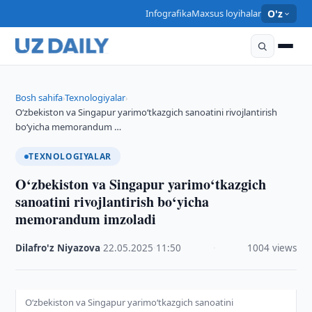
Infografika
Maxsus loyihalar
O'z
Bosh sahifa
Texnologiyalar
›
›
O‘zbekiston va Singapur yarimo‘tkazgich sanoatini rivojlantirish
bo‘yicha memorandum …
TEXNOLOGIYALAR
O‘zbekiston va Singapur yarimo‘tkazgich
sanoatini rivojlantirish bo‘yicha
memorandum imzoladi
Dilafro'z Niyazova
·
22.05.2025
·
11:50
·
1004 views
O‘zbekiston va Singapur yarimo‘tkazgich sanoatini