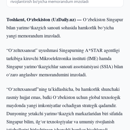
rivojlantirish bo‘yicha memorandum imzoladi
Toshkent, O‘zbekiston (UzDaily.uz) —
O‘zbekiston Singapur
bilan yarimo‘tkazgich sanoati sohasida hamkorlik bo‘yicha
yangi memorandum imzoladi.
“O‘zeltexsanoat” uyushmasi Singapurning A*STAR agentligi
tarkibiga kiruvchi Mikroelektronika instituti (IME) hamda
Singapur yarimo‘tkazgichlar sanoati assotsiatsiyasi (SSIA) bilan
o‘zaro anglashuv memorandumini imzoladi.
“O‘zeltexsanoatf”ning ta’kidlashicha, bu hamkorlik shunchaki
rasmiy hujjat emas, balki O‘zbekiston uchun global texnologik
maydonda yangi imkoniyatlar ochadigan strategik qadamdir.
Dunyoning yetakchi yarimo‘tkazgich markazlaridan biri sifatida
Singapur bilim, ilg‘or texnologiyalar va umumiy rivojlanish
istiqbollarini birlashtirgan ishonchli hamkor hisoblanadi.