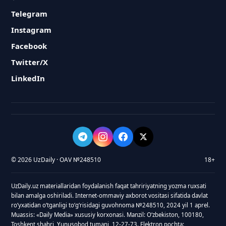
Telegram
Instagram
Facebook
Twitter/X
LinkedIn
© 2026 UzDaily · OAV №248510
18+
UzDaily.uz materiallaridan foydalanish faqat tahririyatning yozma ruxsati
bilan amalga oshiriladi. Internet-ommaviy axborot vositasi sifatida davlat
roʻyxatidan oʻtganligi toʻgʻrisidagi guvohnoma №248510, 2024 yil 1 aprel.
Muassis: «Daily Media» xususiy korxonasi. Manzil: Oʻzbekiston, 100180,
Toshkent shahri, Yunusobod tumani, 12-27-73. Elektron pochta: