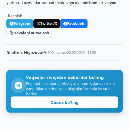
yarimo‘tkazgichlar sanoati markaziga aylantirishni ko‘zlagan.
Ulashish:
Telegram
Twitter/X
Facebook
Havolani nusxalash
Dilafro'z Niyazova
·
👁 1004 views
·
22.05.2025 · 11:50
Voqealar rivojidan xabardor bo‘ling
Eng muhim xabarlar, eksklyuziv reportajlar va tezkor
yangiliklarni o‘zingizga qulay platformada kuzatib
boring.
Obuna bo'ling