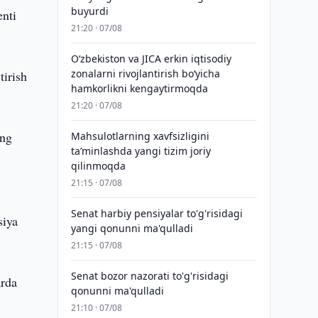
buyurdi
enti
21:20 · 07/08
Oʻzbekiston va JICA erkin iqtisodiy
zonalarni rivojlantirish boʻyicha
tirish
hamkorlikni kengaytirmoqda
21:20 · 07/08
ing
Mahsulotlarning xavfsizligini
taʼminlashda yangi tizim joriy
qilinmoqda
21:15 · 07/08
Senat harbiy pensiyalar to'g'risidagi
siya
yangi qonunni ma'qulladi
21:15 · 07/08
Senat bozor nazorati to'g'risidagi
arda
qonunni ma'qulladi
21:10 · 07/08