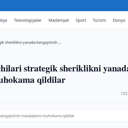
liya
Texnologiyalar
Madaniyat
Sport
Turizm
Dunyo
gik sheriklikni yanada kengaytirish …
ilari strategik sheriklikni yanad
muhokama qildilar
·
152
 kengaytirish masalalarini muhokama qildilar