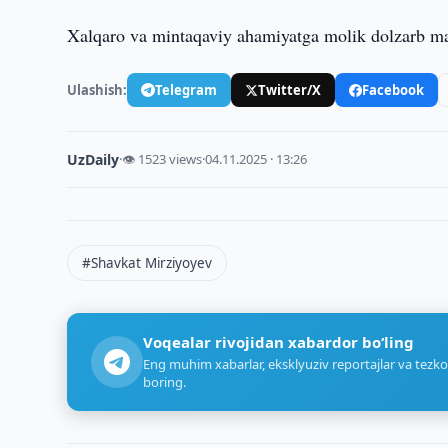
Xalqaro va mintaqaviy ahamiyatga molik dolzarb mas
Ulashish:
Telegram
Twitter/X
Facebook
UzDaily
·
👁 1523 views
·
04.11.2025 · 13:26
#Shavkat Mirziyoyev
Voqealar rivojidan xabardor bo‘ling
Eng muhim xabarlar, eksklyuziv reportajlar va tezko
boring.