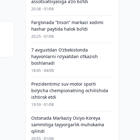
assotsiatsiyasiga aʼzo bo‘ldi
20:38 · 01/08
Farg‘onada “Inson” markazi xodimi
hashar paytida halok bo‘ldi
20:25 · 01/08
7 avgustdan O‘zbekistonda
hayvonlarni ro‘yxatdan o‘tkazish
boshlanadi
18:45 · 04/08
Prezidentimiz suv-motor sporti
bo‘yicha chempionatning ochilishida
ishtirok etdi
19:59 · 01/08
Ostonada Markaziy Osiyo-Koreya
sammitiga tayyorgarlik muhokama
qilindi
20:55 · 01/08