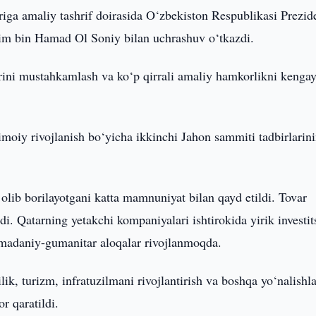
iga amaliy tashrif doirasida O‘zbekiston Respublikasi Prezid
im bin Hamad Ol Soniy bilan uchrashuv o‘tkazdi.
rini mustahkamlash va ko‘p qirrali amaliy hamkorlikni kengay
imoiy rivojlanish bo‘yicha ikkinchi Jahon sammiti tadbirlarin
.
olib borilayotgani katta mamnuniyat bilan qayd etildi. Tovar
i. Qatarning yetakchi kompaniyalari ishtirokida yirik investit
 madaniy-gumanitar aloqalar rivojlanmoqda.
lik, turizm, infratuzilmani rivojlantirish va boshqa yo‘nalishl
or qaratildi.