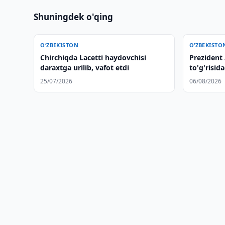
Shuningdek o'qing
O‘ZBEKISTON
O‘ZBEKISTO
Chirchiqda Lacetti haydovchisi
Prezident
daraxtga urilib, vafot etdi
to'g'risid
yuborildi
25/07/2026
06/08/2026