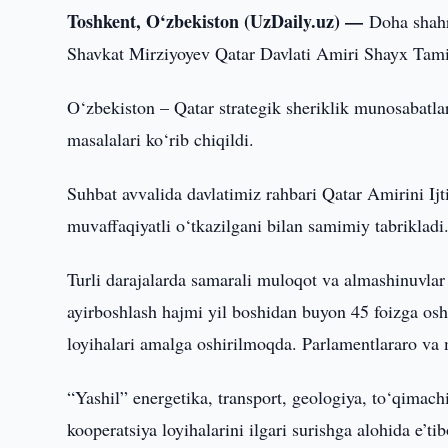
Toshkent, O‘zbekiston (UzDaily.uz) —
Doha shahr
Shavkat Mirziyoyev Qatar Davlati Amiri Shayx Tam
O‘zbekiston – Qatar strategik sheriklik munosabatla
masalalari ko‘rib chiqildi.
Suhbat avvalida davlatimiz rahbari Qatar Amirini Ijt
muvaffaqiyatli o‘tkazilgani bilan samimiy tabrikladi
Turli darajalarda samarali muloqot va almashinuvlar 
ayirboshlash hajmi yil boshidan buyon 45 foizga oshd
loyihalari amalga oshirilmoqda. Parlamentlararo va
“Yashil” energetika, transport, geologiya, to‘qimachi
kooperatsiya loyihalarini ilgari surishga alohida e’tib