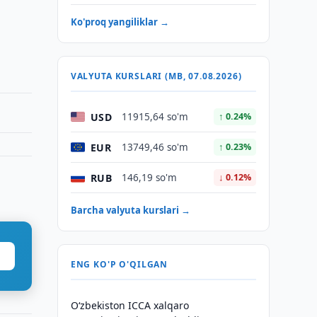
Ko'proq yangiliklar →
VALYUTA KURSLARI (MB, 07.08.2026)
USD
11915,64 so'm
↑ 0.24%
EUR
13749,46 so'm
↑ 0.23%
RUB
146,19 so'm
↓ 0.12%
Barcha valyuta kurslari →
ENG KO'P O'QILGAN
O‘zbekiston ICCA xalqaro