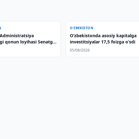
N
O‘ZBEKISTON
 Administratsiya
O‘zbekistonda asosiy kapitalga
agi qonun loyihasi Senatga
investitsiyalar 17,5 foizga o‘sdi
05/08/2026