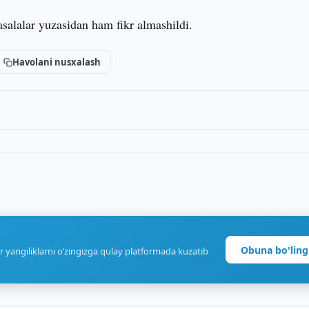
alalar yuzasidan ham fikr almashildi.
Havolani nusxalash
Obuna bo'ling
r yangiliklarni o‘zingizga qulay platformada kuzatib