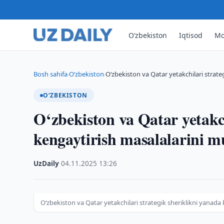
O‘zbekiston
Iqtisod
Mo
Bosh sahifa
O‘zbekiston
O‘zbekiston va Qatar yetakchilari strate
›
›
O‘ZBEKISTON
O‘zbekiston va Qatar yetakch
kengaytirish masalalarini 
UzDaily
·
04.11.2025
·
13:26
O‘zbekiston va Qatar yetakchilari strategik sheriklikni yanada