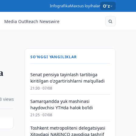
Infografika
Maxsus loyihalar
O'z
Media OutReach Newswire
SO'NGGI YANGILIKLAR
a
Senat pensiya tayinlash tartibiga
kiritilgan o'zgartirishlarni ma'qulladi
21:30 · 07/08
3 views
Samarqandda yuk mashinasi
haydovchisi YTHda halok bo‘ldi
21:25 · 07/08
Toshkent metropoliteni delegatsiyasi
Xitoydagi NARINCO zavodiga tashrif