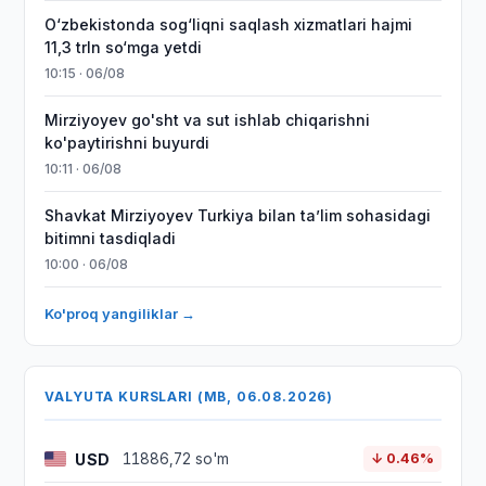
O‘zbekistonda sog‘liqni saqlash xizmatlari hajmi
11,3 trln so‘mga yetdi
10:15 · 06/08
Mirziyoyev go'sht va sut ishlab chiqarishni
ko'paytirishni buyurdi
10:11 · 06/08
Shavkat Mirziyoyev Turkiya bilan taʼlim sohasidagi
bitimni tasdiqladi
10:00 · 06/08
Ko'proq yangiliklar →
VALYUTA KURSLARI (MB, 06.08.2026)
USD
11886,72 so'm
↓ 0.46%