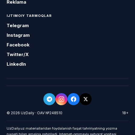
Reklama
IJTIMOIY TARMOQLAR
Telegram
Instagram
Facebook
Twitter/X
LinkedIn
© 2026 UzDaily · OAV №248510
18+
UzDaily.uz materiallaridan foydalanish faqat tahririyatning yozma
ruxsati bilan amalga oshiriladi. Internet-ommaviy axborot vositasi