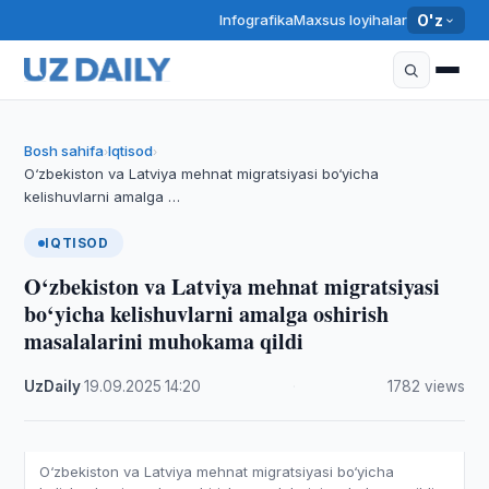
Infografika
Maxsus loyihalar
O'z
Bosh sahifa
Iqtisod
›
›
O‘zbekiston va Latviya mehnat migratsiyasi bo‘yicha
kelishuvlarni amalga …
IQTISOD
O‘zbekiston va Latviya mehnat migratsiyasi
bo‘yicha kelishuvlarni amalga oshirish
masalalarini muhokama qildi
UzDaily
·
19.09.2025
·
14:20
·
1782 views
O‘zbekiston va Latviya mehnat migratsiyasi bo‘yicha