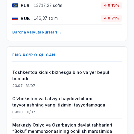
EUR
13717,27 so'm
↓ 0.19%
RUB
146,37 so'm
↓ 0.71%
Barcha valyuta kurslari →
ENG KO'P O'QILGAN
Toshkentda kichik biznesga bino va yer bepul
beriladi
23:07 · 31/07
Oʻzbekiston va Latviya haydovchilarni
tayyorlashning yangi tizimini tayyorlamoqda
09:30 · 31/07
Markaziy Osiyo va Ozarbayjon davlat rahbarlari
“Boku” mehmonxonasining ochilish marosimida