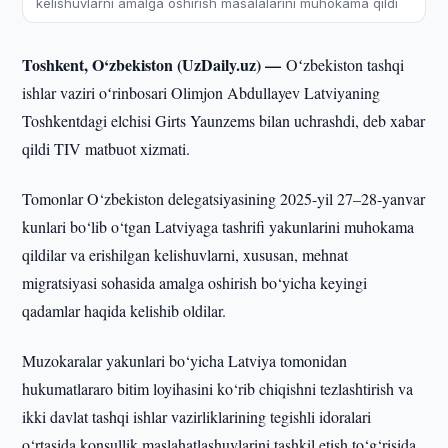
kelishuvlarni amalga oshirish masalalarini muhokama qildi
Toshkent, O‘zbekiston (UzDaily.uz) —
Oʻzbekiston tashqi
ishlar vaziri oʻrinbosari Olimjon Abdullayev Latviyaning
Toshkentdagi elchisi Girts Yaunzems bilan uchrashdi, deb xabar
qildi TIV matbuot xizmati.
Tomonlar O‘zbekiston delegatsiyasining 2025-yil 27–28-yanvar
kunlari bo‘lib o‘tgan Latviyaga tashrifi yakunlarini muhokama
qildilar va erishilgan kelishuvlarni, xususan, mehnat
migratsiyasi sohasida amalga oshirish bo‘yicha keyingi
qadamlar haqida kelishib oldilar.
Muzokaralar yakunlari bo‘yicha Latviya tomonidan
hukumatlararo bitim loyihasini ko‘rib chiqishni tezlashtirish va
ikki davlat tashqi ishlar vazirliklarining tegishli idoralari
o‘rtasida konsullik maslahatlashuvlarini tashkil etish to‘g‘risida