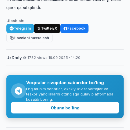
qaror qabul qilindi.
Ulashish:
Telegram
Twitter/X
Facebook
Havolani nusxalash
UzDaily
·
👁 1782 views
·
19.09.2025 · 14:20
Voqealar rivojidan xabardor bo‘ling
Eng muhim xabarlar, eksklyuziv reportajlar va
tezkor yangiliklarni o‘zingizga qulay platformada
kuzatib boring.
Obuna bo'ling