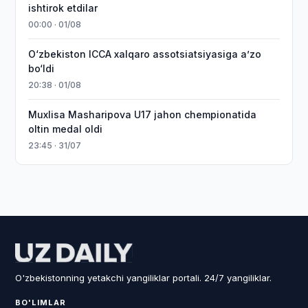
ishtirok etdilar
00:00 · 01/08
O‘zbekiston ICCA xalqaro assotsiatsiyasiga aʼzo
bo‘ldi
20:38 · 01/08
Muxlisa Masharipova U17 jahon chempionatida
oltin medal oldi
23:45 · 31/07
O'zbekistonning yetakchi yangiliklar portali. 24/7 yangiliklar.
BO'LIMLAR