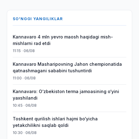
SO'NGGI YANGILIKLAR
Kannavaro 4 mln yevro maosh haqidagi mish-
mishlarni rad etdi
11:15 · 06/08
Kannavaro Masharipovning Jahon chempionatida
qatnashmagani sababini tushuntirdi
11:00 · 06/08
Kannavaro: O‘zbekiston terma jamoasining o‘yini
yaxshilandi
10:45 · 06/08
Toshkent qurilish ishlari hajmi bo‘yicha
yetakchilikni saqlab qoldi
10:30 · 06/08