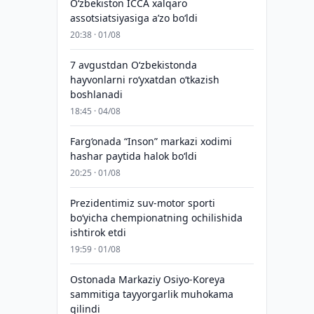
O‘zbekiston ICCA xalqaro
assotsiatsiyasiga aʼzo bo‘ldi
20:38 · 01/08
7 avgustdan O‘zbekistonda
hayvonlarni ro‘yxatdan o‘tkazish
boshlanadi
18:45 · 04/08
Farg‘onada “Inson” markazi xodimi
hashar paytida halok bo‘ldi
20:25 · 01/08
Prezidentimiz suv-motor sporti
bo‘yicha chempionatning ochilishida
ishtirok etdi
19:59 · 01/08
Ostonada Markaziy Osiyo-Koreya
sammitiga tayyorgarlik muhokama
qilindi