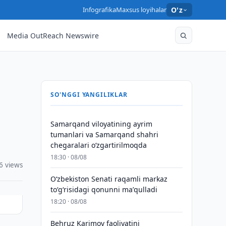
Infografika
Maxsus loyihalar
O'z
Media OutReach Newswire
SO'NGGI YANGILIKLAR
Samarqand viloyatining ayrim
tumanlari va Samarqand shahri
chegaralari oʻzgartirilmoqda
18:30 · 08/08
6 views
Oʻzbekiston Senati raqamli markaz
toʻgʻrisidagi qonunni maʼqulladi
18:20 · 08/08
Behruz Karimov faoliyatini