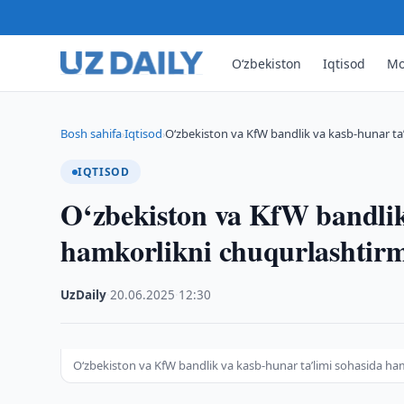
O‘zbekiston
Iqtisod
Mo
Bosh sahifa
Iqtisod
O‘zbekiston va KfW bandlik va kasb-hunar ta
›
›
IQTISOD
O‘zbekiston va KfW bandlik
hamkorlikni chuqurlashtir
UzDaily
·
20.06.2025
·
12:30
O‘zbekiston va KfW bandlik va kasb-hunar ta’limi sohasida h