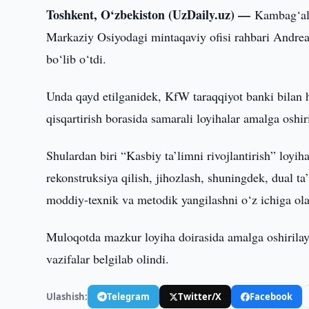
Toshkent, O‘zbekiston (UzDaily.uz) —
Kambag‘all
Markaziy Osiyodagi mintaqaviy ofisi rahbari Andreas
bo‘lib o‘tdi.
Unda qayd etilganidek, KfW taraqqiyot banki bilan 
qisqartirish borasida samarali loyihalar amalga oshi
Shulardan biri “Kasbiy ta’limni rivojlantirish” loyi
rekonstruksiya qilish, jihozlash, shuningdek, dual t
moddiy-texnik va metodik yangilashni o‘z ichiga ola
Muloqotda mazkur loyiha doirasida amalga oshirilayot
vazifalar belgilab olindi.
Ulashish:
Telegram
Twitter/X
Facebook