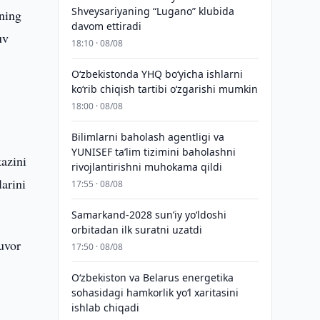
Shveysariyaning “Lugano” klubida
ining
davom ettiradi
uv
18:10 · 08/08
O‘zbekistonda YHQ bo‘yicha ishlarni
ko‘rib chiqish tartibi o‘zgarishi mumkin
18:00 · 08/08
Bilimlarni baholash agentligi va
YUNISEF taʼlim tizimini baholashni
kazini
rivojlantirishni muhokama qildi
arini
17:55 · 08/08
Samarkand-2028 sunʼiy yo‘ldoshi
orbitadan ilk suratni uzatdi
tuvor
17:50 · 08/08
Oʻzbekiston va Belarus energetika
sohasidagi hamkorlik yoʻl xaritasini
ishlab chiqadi