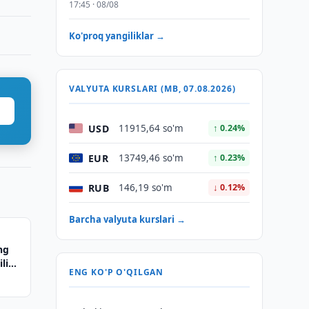
17:45 · 08/08
Ko'proq yangiliklar →
VALYUTA KURSLARI (MB, 07.08.2026)
USD
11915,64 so'm
↑ 0.24%
EUR
13749,46 so'm
↑ 0.23%
RUB
146,19 so'm
↓ 0.12%
Barcha valyuta kurslari →
ng
ilik
ENG KO'P O'QILGAN