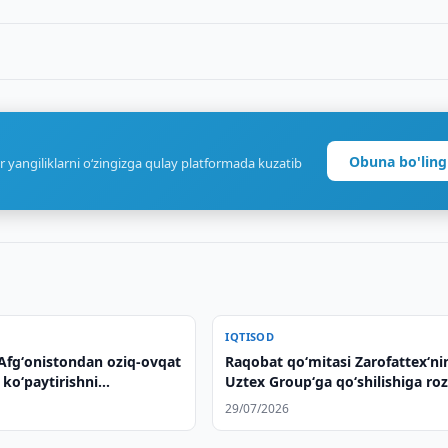
Obuna bo'ling
r yangiliklarni o‘zingizga qulay platformada kuzatib
IQTISOD
Afgʻonistondan oziq-ovqat
Raqobat qo‘mitasi Zarofattex‘ni
i koʻpaytirishni
Uztex Group‘ga qo‘shilishiga roz
irmoqda
berdi
29/07/2026