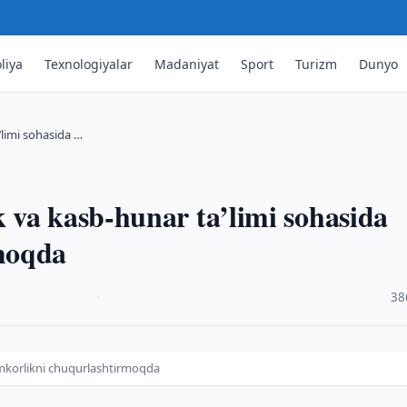
liya
Texnologiyalar
Madaniyat
Sport
Turizm
Dunyo
’limi sohasida …
 va kasb-hunar ta’limi sohasida
moqda
·
38
amkorlikni chuqurlashtirmoqda