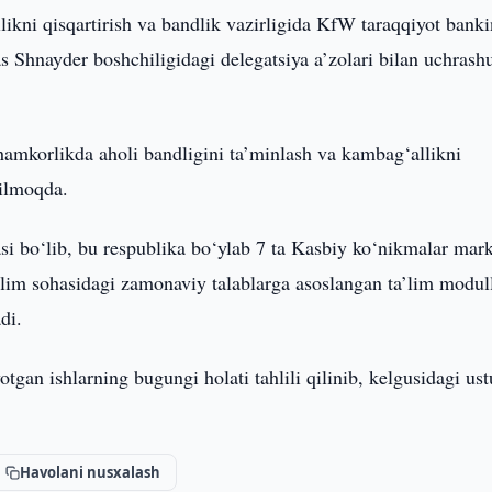
ikni qisqartirish va bandlik vazirligida KfW taraqqiyot bank
 Shnayder boshchiligidagi delegatsiya a’zolari bilan uchrash
hamkorlikda aholi bandligini ta’minlash va kambag‘allikni
rilmoqda.
hasi bo‘lib, bu respublika bo‘ylab 7 ta Kasbiy ko‘nikmalar mar
a’lim sohasidagi zamonaviy talablarga asoslangan ta’lim modull
di.
gan ishlarning bugungi holati tahlili qilinib, kelgusidagi us
Havolani nusxalash