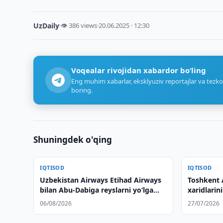
UzDaily
·
👁 386 views
·
20.06.2025 · 12:30
Voqealar rivojidan xabardor bo‘ling
Eng muhim xabarlar, eksklyuziv reportajlar va tezko
boring.
Shuningdek o'qing
IQTISOD
IQTISOD
Uzbekistan Airways Etihad Airways
Toshkent 
bilan Abu-Dabiga reyslarni yo‘lga
xaridlarin
qo‘yadi
rejalasht
06/08/2026
27/07/2026