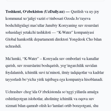
Toshkent, O‘zbekiston (UzDaily.uz) —
Qurilish va uy-joy
kommunal xo‘jaligi vaziri o‘rinbosari Ozoda Jo‘rayeva
boshchiligidagi mas’ullar Janubiy Koreyaning suv resurslari
sohasidagi yetakchi tashkiloti — “K-Water” kompaniyasi
Global hamkorlik departamenti direktori Yongdeok Cho bilan
uchrashdi.
Ma’lumki, “K-Water” – Koreyada suv omborlari va kanallar
qurish, suv resurslarini boshqarish, yog‘ingarchilik suvidan
foydalanish, ichimlik suvi ta’minoti, ilmiy tadqiqotlar va kadrlar
tayyorlash bo‘yicha yirik tajribaga ega kompaniya hisoblanadi.
Uchrashuv chog‘ida O‘zbekistonda so‘nggi yillarda amalga
oshirilayotgan islohotlar, aholining ichimlik va oqova suv
xizmati bilan qamrab olish ko‘lamlari ortib borayotgani, shu