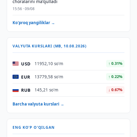
choralarini maʼqulladi
15:56 · 09/08
Ko'proq yangiliklar →
VALYUTA KURSLARI (MB, 10.08.2026)
USD
11952,10 so'm
↑ 0.31%
EUR
13779,58 so'm
↑ 0.22%
RUB
145,21 so'm
↓ 0.67%
Barcha valyuta kurslari →
ENG KO'P O'QILGAN