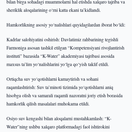
bilan birga sohadagi muammolarni hal etishda xalqaro tajriba va
sheriklik aloqalarining o‘rni katta ekani ta’kidlandi.
Hamkorlikning asosiy yo‘nalishlari quyidagilardan iborat bo‘ldi:
Kadrlar salohiyatini oshirish: Davlatimiz rahbarining tegishli
Farmoniga asosan tashkil etilgan “Kompetensiyani rivojlantirish
instituti” bazasida “K-Water” akademiyasi tajribasi asosida
maxsus ta’lim yo‘nalishlarini yo‘lga qo‘yish taklif etildi.
Ortiqcha suv yo‘qotishlarni kamaytirish va sohani
raqamlashtirish: Suv ta’minoti tizimida yo‘qotishlarni aniq
hisobga olish va samarali raqamli nazoratni joriy etish borasida
hamkorlik qilish masalalari muhokama etildi.
Osiyo suv kengashi bilan aloqalarni mustahkamlash: “K-
Water”ning ushbu xalqaro platformadagi faol ishtirokini