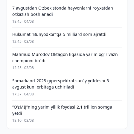
7 avgustdan O‘zbekistonda hayvonlarni ro‘yxatdan
o‘tkazish boshlanadi
18:45 · 04/08
Hukumat “Bunyodkor”ga 5 milliard so‘m ajratdi
12:45 · 03/08
Mahmud Murodov Oktagon ligasida yarim og‘ir vazn
chempioni bo‘ldi
12:25 · 03/08
Samarkand-2028 giperspektral sun’iy yo‘ldoshi 5-
avgust kuni orbitaga uchiriladi
17:37 · 04/08
“O‘zMIJ”ning yarim yillik foydasi 2,1 trillion so‘mga
yetdi
18:10 · 03/08