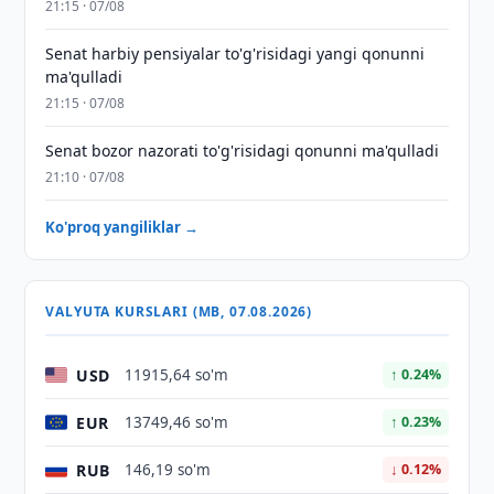
21:15 · 07/08
Senat harbiy pensiyalar to'g'risidagi yangi qonunni
ma'qulladi
21:15 · 07/08
Senat bozor nazorati to'g'risidagi qonunni ma'qulladi
21:10 · 07/08
Ko'proq yangiliklar →
VALYUTA KURSLARI (MB, 07.08.2026)
USD
11915,64 so'm
↑ 0.24%
EUR
13749,46 so'm
↑ 0.23%
RUB
146,19 so'm
↓ 0.12%