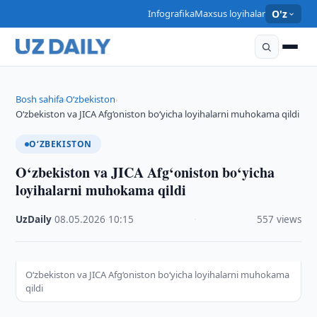
Infografika
Maxsus loyihalar
O'z
Bosh sahifa
O‘zbekiston
›
›
O‘zbekiston va JICA Afg‘oniston bo‘yicha loyihalarni muhokama qildi
O‘ZBEKISTON
O‘zbekiston va JICA Afg‘oniston bo‘yicha
loyihalarni muhokama qildi
UzDaily
·
08.05.2026
·
10:15
·
557 views
O‘zbekiston va JICA Afg‘oniston bo‘yicha loyihalarni muhokama
qildi