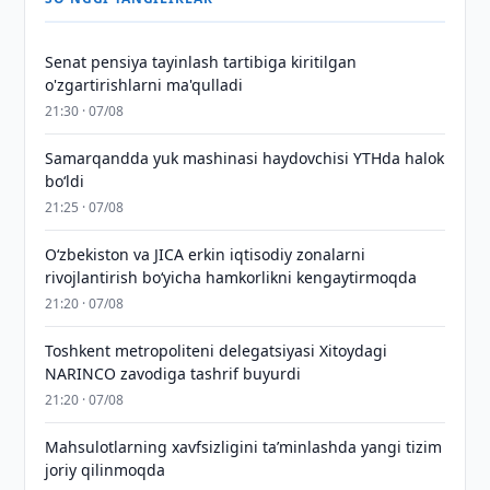
Senat pensiya tayinlash tartibiga kiritilgan
o'zgartirishlarni ma'qulladi
21:30 · 07/08
Samarqandda yuk mashinasi haydovchisi YTHda halok
bo‘ldi
21:25 · 07/08
Oʻzbekiston va JICA erkin iqtisodiy zonalarni
rivojlantirish boʻyicha hamkorlikni kengaytirmoqda
21:20 · 07/08
Toshkent metropoliteni delegatsiyasi Xitoydagi
NARINCO zavodiga tashrif buyurdi
21:20 · 07/08
Mahsulotlarning xavfsizligini taʼminlashda yangi tizim
joriy qilinmoqda