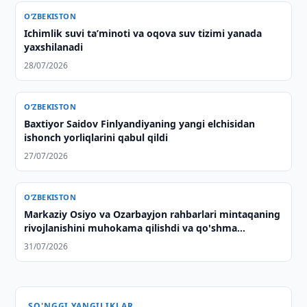
O‘ZBEKISTON
Ichimlik suvi taʼminoti va oqova suv tizimi yanada
yaxshilanadi
28/07/2026
O‘ZBEKISTON
Baxtiyor Saidov Finlyandiyaning yangi elchisidan
ishonch yorliqlarini qabul qildi
27/07/2026
O‘ZBEKISTON
Markaziy Osiyo va Ozarbayjon rahbarlari mintaqaning
rivojlanishini muhokama qilishdi va qo'shma
deklaratsiya qabul qilishdi
31/07/2026
SO'NGGI YANGILIKLAR