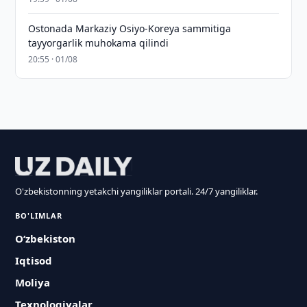
Ostonada Markaziy Osiyo-Koreya sammitiga
tayyorgarlik muhokama qilindi
20:55 · 01/08
O'zbekistonning yetakchi yangiliklar portali. 24/7 yangiliklar.
BO'LIMLAR
O‘zbekiston
Iqtisod
Moliya
Texnologiyalar