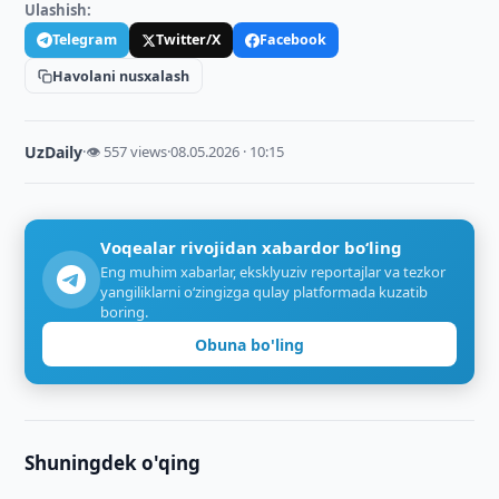
Ulashish:
Telegram
Twitter/X
Facebook
Havolani nusxalash
UzDaily
·
👁 557 views
·
08.05.2026 · 10:15
Voqealar rivojidan xabardor bo‘ling
Eng muhim xabarlar, eksklyuziv reportajlar va tezkor
yangiliklarni o‘zingizga qulay platformada kuzatib
boring.
Obuna bo'ling
Shuningdek o'qing