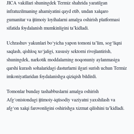
JICA vakillari shuningdek Termiz shahrida yaratilgan
infratuzilmaning ahamiyatini qayd etib, undan xalqaro
gumanitar va ijtimoiy loyihalarni amalga oshirish platformasi
sifatida foydalanish mumkinligini taʼkidladi.
Uchrashuv yakunlari bo‘yicha yapon tomoni taʼlim, sog‘liqni
saqlash, qishloq xo‘jaligi, xususiy sektorni rivojlantirish,
shuningdek, narkotik moddalarning noqonuniy aylanmasiga
qarshi kurash sohalaridagi dasturlarni ilgari surish uchun Termiz
imkoniyatlaridan foydalanishga qiziqish bildirdi.
Tomonlar bunday tashabbuslarni amalga oshirish
Afg‘onistondagi ijtimoiy-iqtisodiy vaziyatni yaxshilash va
afg‘on xalqi farovonligini oshirishga xizmat qilishini taʼkidladi.