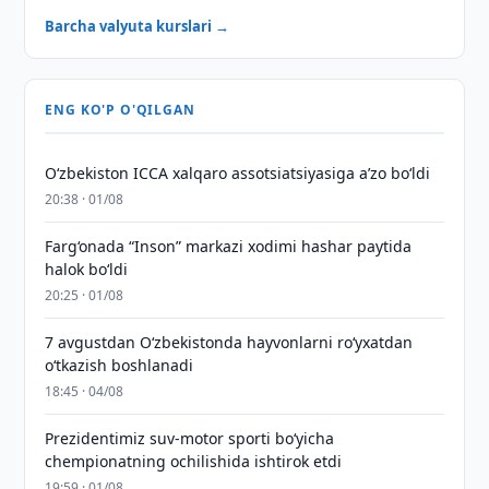
Barcha valyuta kurslari →
ENG KO'P O'QILGAN
O‘zbekiston ICCA xalqaro assotsiatsiyasiga aʼzo bo‘ldi
20:38 · 01/08
Farg‘onada “Inson” markazi xodimi hashar paytida
halok bo‘ldi
20:25 · 01/08
7 avgustdan O‘zbekistonda hayvonlarni ro‘yxatdan
o‘tkazish boshlanadi
18:45 · 04/08
Prezidentimiz suv-motor sporti bo‘yicha
chempionatning ochilishida ishtirok etdi
19:59 · 01/08