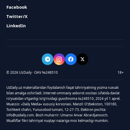
Facebook
Twitter/X
LinkedIn
© 2026 UzDaily · OAV №248510
18+
UzDaily.uz materiallaridan foydalanish faqat tahririyatning yozma ruxsati
bilan amalga oshiriladi. Internet-ommaviy axborot vositasi sifatida davlat
roʻyxatidan oʻtganligi toʻgʻrisidagi guvohnoma №248510, 2024 yil 1 aprel.
Muassis: «Daily Media» xususiy korxonasi. Manzil: Oʻzbekiston, 100180,
Toshkent shahri, Yunusobod tumani, 12-27-73. Elektron pochta:
info@uzdaily.com. Bosh muharrir: Umarov Anvar Abrardjanovich.
Mualliflar fikri tahririyat nuqtayi nazariga mos kelmasligi mumkin.