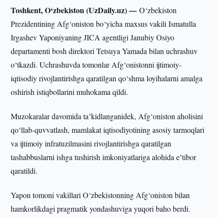
Toshkent, O‘zbekiston (UzDaily.uz) —
O‘zbekiston
Prezidentining Afg‘oniston bo‘yicha maxsus vakili Ismatulla
Irgashev Yaponiyaning JICA agentligi Janubiy Osiyo
departamenti bosh direktori Tetsuya Yamada bilan uchrashuv
o‘tkazdi. Uchrashuvda tomonlar Afg‘onistonni ijtimoiy-
iqtisodiy rivojlantirishga qaratilgan qo‘shma loyihalarni amalga
oshirish istiqbollarini muhokama qildi.
Muzokaralar davomida taʼkidlanganidek, Afg‘oniston aholisini
qo‘llab-quvvatlash, mamlakat iqtisodiyotining asosiy tarmoqlari
va ijtimoiy infratuzilmasini rivojlantirishga qaratilgan
tashabbuslarni ishga tushirish imkoniyatlariga alohida eʼtibor
qaratildi.
Yapon tomoni vakillari O‘zbekistonning Afg‘oniston bilan
hamkorlikdagi pragmatik yondashuviga yuqori baho berdi.