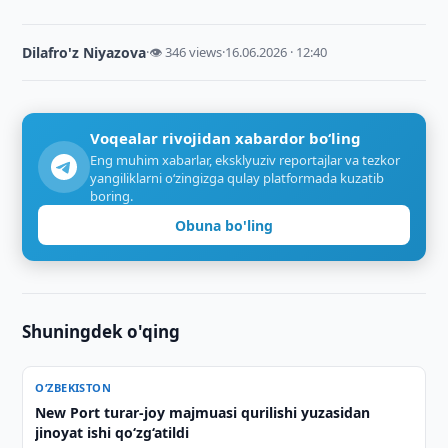
Dilafro'z Niyazova
·
👁 346 views
·
16.06.2026 · 12:40
Voqealar rivojidan xabardor bo‘ling
Eng muhim xabarlar, eksklyuziv reportajlar va tezkor
yangiliklarni o‘zingizga qulay platformada kuzatib
boring.
Obuna bo'ling
Shuningdek o'qing
O‘ZBEKISTON
New Port turar-joy majmuasi qurilishi yuzasidan
jinoyat ishi qo‘zg‘atildi