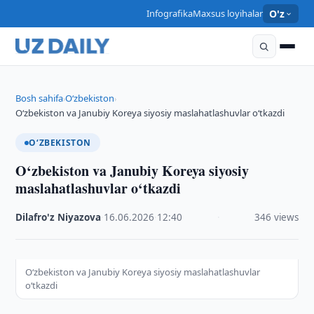
Infografika
Maxsus loyihalar
O'z
Bosh sahifa
O‘zbekiston
›
›
O‘zbekiston va Janubiy Koreya siyosiy maslahatlashuvlar o‘tkazdi
O‘ZBEKISTON
O‘zbekiston va Janubiy Koreya siyosiy
maslahatlashuvlar o‘tkazdi
Dilafro'z Niyazova
·
16.06.2026
·
12:40
·
346 views
O‘zbekiston va Janubiy Koreya siyosiy maslahatlashuvlar
o‘tkazdi