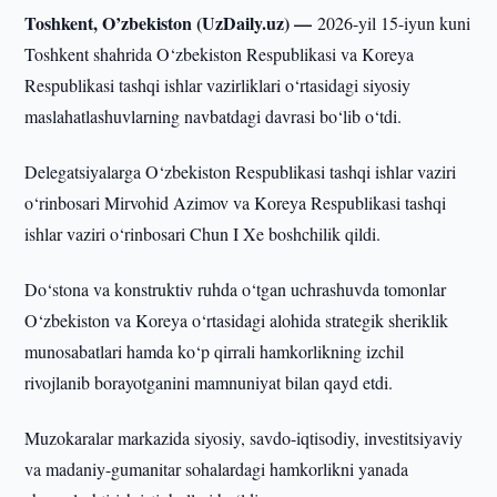
Toshkent, O’zbekiston (UzDaily.uz) —
2026-yil 15-iyun kuni
Toshkent shahrida O‘zbekiston Respublikasi va Koreya
Respublikasi tashqi ishlar vazirliklari o‘rtasidagi siyosiy
maslahatlashuvlarning navbatdagi davrasi bo‘lib o‘tdi.
Delegatsiyalarga O‘zbekiston Respublikasi tashqi ishlar vaziri
o‘rinbosari Mirvohid Azimov va Koreya Respublikasi tashqi
ishlar vaziri o‘rinbosari Chun I Xe boshchilik qildi.
Do‘stona va konstruktiv ruhda o‘tgan uchrashuvda tomonlar
O‘zbekiston va Koreya o‘rtasidagi alohida strategik sheriklik
munosabatlari hamda ko‘p qirrali hamkorlikning izchil
rivojlanib borayotganini mamnuniyat bilan qayd etdi.
Muzokaralar markazida siyosiy, savdo-iqtisodiy, investitsiyaviy
va madaniy-gumanitar sohalardagi hamkorlikni yanada