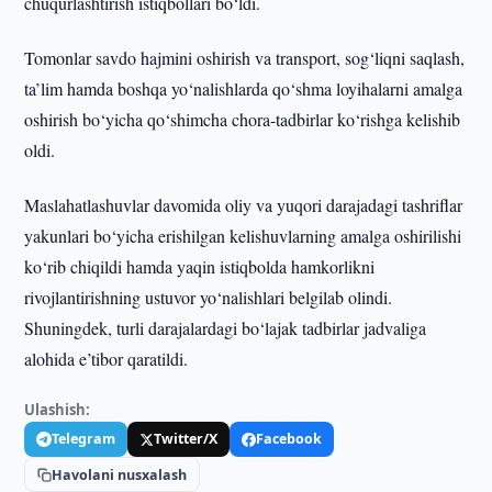
chuqurlashtirish istiqbollari bo‘ldi.
Tomonlar savdo hajmini oshirish va transport, sog‘liqni saqlash,
ta’lim hamda boshqa yo‘nalishlarda qo‘shma loyihalarni amalga
oshirish bo‘yicha qo‘shimcha chora-tadbirlar ko‘rishga kelishib
oldi.
Maslahatlashuvlar davomida oliy va yuqori darajadagi tashriflar
yakunlari bo‘yicha erishilgan kelishuvlarning amalga oshirilishi
ko‘rib chiqildi hamda yaqin istiqbolda hamkorlikni
rivojlantirishning ustuvor yo‘nalishlari belgilab olindi.
Shuningdek, turli darajalardagi bo‘lajak tadbirlar jadvaliga
alohida e’tibor qaratildi.
Ulashish:
Telegram
Twitter/X
Facebook
Havolani nusxalash