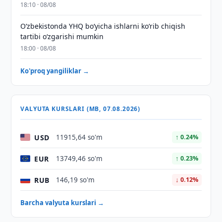
18:10 · 08/08
O‘zbekistonda YHQ bo‘yicha ishlarni ko‘rib chiqish
tartibi o‘zgarishi mumkin
18:00 · 08/08
Ko'proq yangiliklar →
VALYUTA KURSLARI (MB, 07.08.2026)
USD
11915,64 so'm
↑ 0.24%
EUR
13749,46 so'm
↑ 0.23%
RUB
146,19 so'm
↓ 0.12%
Barcha valyuta kurslari →