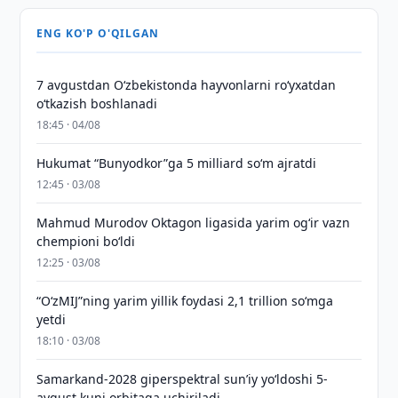
ENG KO'P O'QILGAN
7 avgustdan O‘zbekistonda hayvonlarni ro‘yxatdan
o‘tkazish boshlanadi
18:45 · 04/08
Hukumat “Bunyodkor”ga 5 milliard so‘m ajratdi
12:45 · 03/08
Mahmud Murodov Oktagon ligasida yarim og‘ir vazn
chempioni bo‘ldi
12:25 · 03/08
“O‘zMIJ”ning yarim yillik foydasi 2,1 trillion so‘mga
yetdi
18:10 · 03/08
Samarkand-2028 giperspektral sun’iy yo‘ldoshi 5-
avgust kuni orbitaga uchiriladi