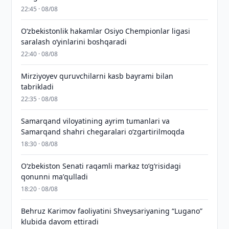
22:45 · 08/08
O‘zbekistonlik hakamlar Osiyo Chempionlar ligasi
saralash o‘yinlarini boshqaradi
22:40 · 08/08
Mirziyoyev quruvchilarni kasb bayrami bilan
tabrikladi
22:35 · 08/08
Samarqand viloyatining ayrim tumanlari va
Samarqand shahri chegaralari oʻzgartirilmoqda
18:30 · 08/08
Oʻzbekiston Senati raqamli markaz toʻgʻrisidagi
qonunni maʼqulladi
18:20 · 08/08
Behruz Karimov faoliyatini Shveysariyaning “Lugano”
klubida davom ettiradi