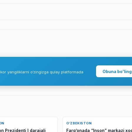
Obuna bo'ling
kor yangiliklarni o‘zingizga qulay platformada
ON
O‘ZBEKISTON
n Prezidenti I darajali
Farg‘onada “Inson” markazi xo