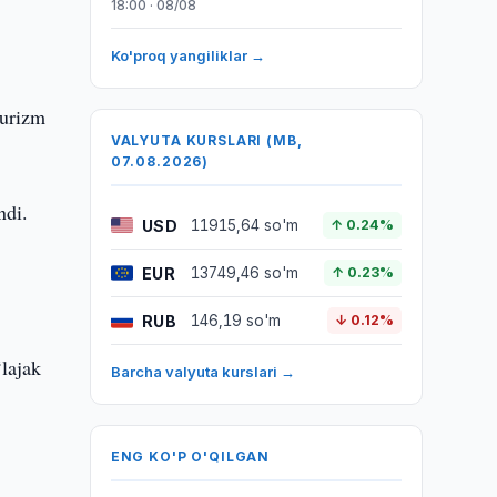
18:00 · 08/08
Ko'proq yangiliklar →
turizm
VALYUTA KURSLARI (MB,
07.08.2026)
ndi.
USD
11915,64 so'm
↑ 0.24%
EUR
13749,46 so'm
↑ 0.23%
RUB
146,19 so'm
↓ 0.12%
lajak
Barcha valyuta kurslari →
ENG KO'P O'QILGAN