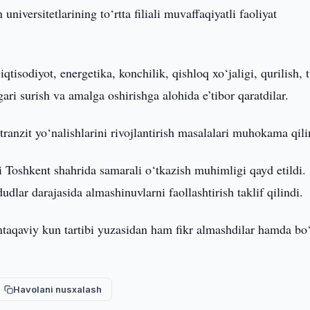
niversitetlarining to‘rtta filiali muvaffaqiyatli faoliyat
qtisodiyot, energetika, konchilik, qishloq xo‘jaligi, qurilish, 
gari surish va amalga oshirishga alohida e’tibor qaratdilar.
ranzit yo‘nalishlarini rivojlantirish masalalari muhokama qili
 Toshkent shahrida samarali o‘tkazish muhimligi qayd etildi.
udlar darajasida almashinuvlarni faollashtirish taklif qilindi.
taqaviy kun tartibi yuzasidan ham fikr almashdilar hamda bo‘
Havolani nusxalash