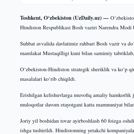
Toshkent, O‘zbekiston (UzDaily.uz) —
O‘zbekisto
Hindiston Respublikasi Bosh vaziri Narendra Modi bi
Suhbat avvalida davlatimiz rahbari Bosh vazir va do
mamlakat Mustaqilligi kuni bilan samimiy tabriklab, t
O‘zbekiston-Hindiston strategik sheriklik va ko‘p qi
masalalari ko‘rib chiqildi.
Erishilgan kelishuvlarga muvofiq amaliy hamkorlik ja
muloqotlar davom etayotgani katta mamnuniyat bilan 
Joriy yil boshidan tovar ayirboshlash 60 foizga oshd
ishga tushirildi. Hindistonning yetakchi kompaniyalar