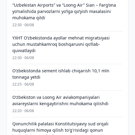
“Uzbekistan Airports” va “Loong Air” Sian – Farg‘ona
yo‘nalishida parvozlarni yo‘lga qo‘yish masalasini
muhokama qildi
22:30 · 06/08
YXHT O‘zbekistonda ayollar mehnat migratsiyasi
uchun mustahkamroq boshqaruvni qo‘llab-
quvvatlaydi
22:30 · 06/08
O‘zbekistonda sement ishlab chiqarish 10,1 mln
tonnaga yetdi
22:25 · 06/08
Oʻzbekiston va Loong Air aviakompaniyalari
aviareyslarni kengaytirishni muhokama qilishdi
22:20 · 06/08
Qonunchilik palatasi Konstitutsiyaviy sud orqali
huquqlarni himoya qilish to'g'risidagi qonun