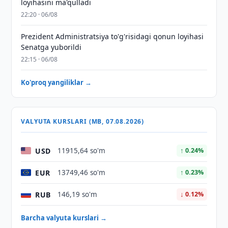
loyihasini ma'qulladi
22:20 · 06/08
Prezident Administratsiya to'g'risidagi qonun loyihasi
Senatga yuborildi
22:15 · 06/08
Ko'proq yangiliklar →
VALYUTA KURSLARI (MB, 07.08.2026)
USD
11915,64 so'm
↑ 0.24%
EUR
13749,46 so'm
↑ 0.23%
RUB
146,19 so'm
↓ 0.12%
Barcha valyuta kurslari →