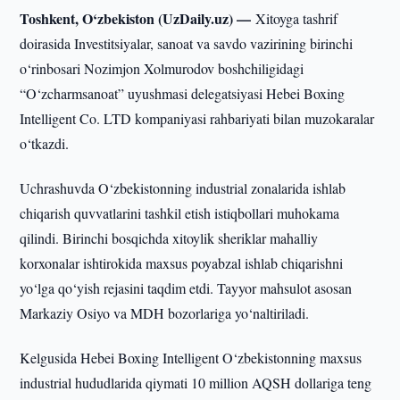
Toshkent, O‘zbekiston (UzDaily.uz) —
Xitoyga tashrif
doirasida Investitsiyalar, sanoat va savdo vazirining birinchi
o‘rinbosari Nozimjon Xolmurodov boshchiligidagi
“O‘zcharmsanoat” uyushmasi delegatsiyasi Hebei Boxing
Intelligent Co. LTD kompaniyasi rahbariyati bilan muzokaralar
o‘tkazdi.
Uchrashuvda O‘zbekistonning industrial zonalarida ishlab
chiqarish quvvatlarini tashkil etish istiqbollari muhokama
qilindi. Birinchi bosqichda xitoylik sheriklar mahalliy
korxonalar ishtirokida maxsus poyabzal ishlab chiqarishni
yo‘lga qo‘yish rejasini taqdim etdi. Tayyor mahsulot asosan
Markaziy Osiyo va MDH bozorlariga yo‘naltiriladi.
Kelgusida Hebei Boxing Intelligent O‘zbekistonning maxsus
industrial hududlarida qiymati 10 million AQSH dollariga teng