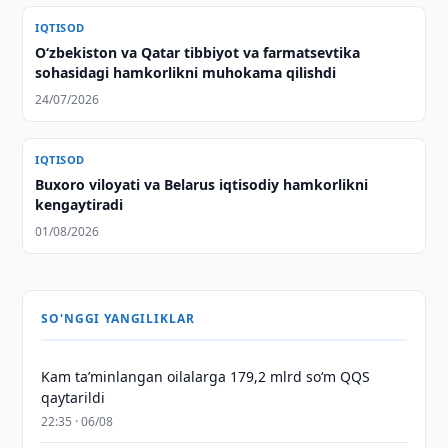
IQTISOD
Oʻzbekiston va Qatar tibbiyot va farmatsevtika
sohasidagi hamkorlikni muhokama qilishdi
24/07/2026
IQTISOD
Buxoro viloyati va Belarus iqtisodiy hamkorlikni
kengaytiradi
01/08/2026
SO'NGGI YANGILIKLAR
Kam taʼminlangan oilalarga 179,2 mlrd so‘m QQS
qaytarildi
22:35 · 06/08