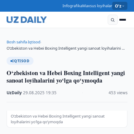
Infografika
Maxsus loyihalar
O'z
Bosh sahifa
Iqtisod
›
›
O‘zbekiston va Hebei Boxing Intelligent yangi sanoat loyihalarini …
IQTISOD
O‘zbekiston va Hebei Boxing Intelligent yangi
sanoat loyihalarini yo‘lga qo‘ymoqda
UzDaily
·
29.08.2025
·
19:35
·
453 views
O‘zbekiston va Hebei Boxing Intelligent yangi sanoat
loyihalarini yo‘lga qo‘ymoqda