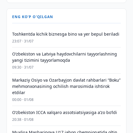
ENG KO'P O'QILGAN
Toshkentda kichik biznesga bino va yer bepul beriladi
23:07 · 31/07
Oʻzbekiston va Latviya haydovchilarni tayyorlashning
yangi tizimini tayyorlamoqda
09:30 · 31/07
Markaziy Osiyo va Ozarbayjon davlat rahbarlari “Boku”
mehmonxonasining ochilish marosimida ishtirok
etdilar
00:00 · 01/08
O‘zbekiston ICCA xalqaro assotsiatsiyasiga aʼzo bo‘ldi
20:38 · 01/08
Muxlisa Masharipova U17 jahon chempionatida oltin