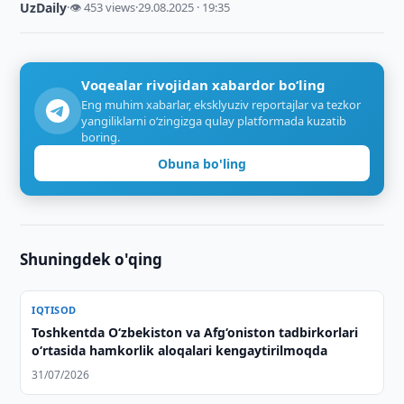
UzDaily
·
👁 453 views
·
29.08.2025 · 19:35
Voqealar rivojidan xabardor bo‘ling
Eng muhim xabarlar, eksklyuziv reportajlar va tezkor
yangiliklarni o‘zingizga qulay platformada kuzatib
boring.
Obuna bo'ling
Shuningdek o'qing
IQTISOD
Toshkentda O‘zbekiston va Afg‘oniston tadbirkorlari
o‘rtasida hamkorlik aloqalari kengaytirilmoqda
31/07/2026