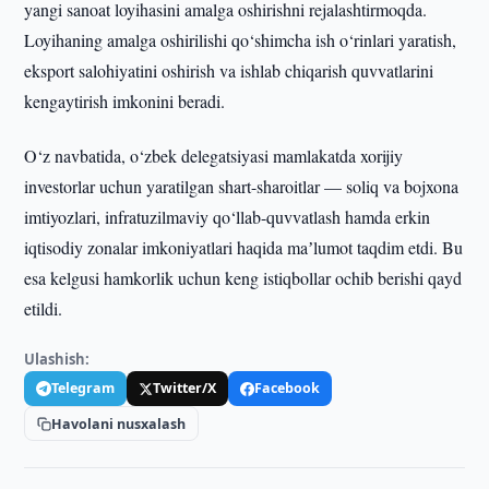
yangi sanoat loyihasini amalga oshirishni rejalashtirmoqda.
Loyihaning amalga oshirilishi qo‘shimcha ish o‘rinlari yaratish,
eksport salohiyatini oshirish va ishlab chiqarish quvvatlarini
kengaytirish imkonini beradi.
O‘z navbatida, o‘zbek delegatsiyasi mamlakatda xorijiy
investorlar uchun yaratilgan shart-sharoitlar — soliq va bojxona
imtiyozlari, infratuzilmaviy qo‘llab-quvvatlash hamda erkin
iqtisodiy zonalar imkoniyatlari haqida maʼlumot taqdim etdi. Bu
esa kelgusi hamkorlik uchun keng istiqbollar ochib berishi qayd
etildi.
Ulashish:
Telegram
Twitter/X
Facebook
Havolani nusxalash