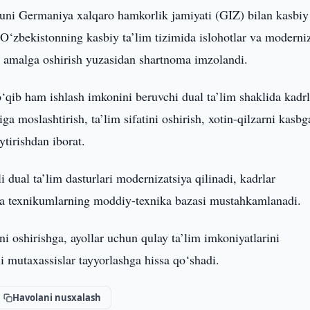
uni Germaniya xalqaro hamkorlik jamiyati (GIZ) bilan kasbiy
 “O‘zbekistonning kasbiy ta’lim tizimida islohotlar va moderni
i amalga oshirish yuzasidan shartnoma imzolandi.
qib ham ishlash imkonini beruvchi dual ta’lim shaklida kadrl
iga moslashtirish, ta’lim sifatini oshirish, xotin-qilzarni kasbg
ytirishdan iborat.
i dual ta’lim dasturlari modernizatsiya qilinadi, kadrlar
i va texnikumlarning moddiy-texnika bazasi mustahkamlanadi.
i oshirishga, ayollar uchun qulay ta’lim imkoniyatlarini
 mutaxassislar tayyorlashga hissa qo‘shadi.
Havolani nusxalash