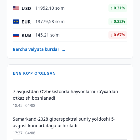
USD
11952,10 so'm
↑ 0.31%
EUR
13779,58 so'm
↑ 0.22%
RUB
145,21 so'm
↓ 0.67%
Barcha valyuta kurslari →
ENG KO'P O'QILGAN
7 avgustdan O‘zbekistonda hayvonlarni ro‘yxatdan
o‘tkazish boshlanadi
18:45 · 04/08
Samarkand-2028 giperspektral sun’iy yo‘ldoshi 5-
avgust kuni orbitaga uchiriladi
17:37 · 04/08