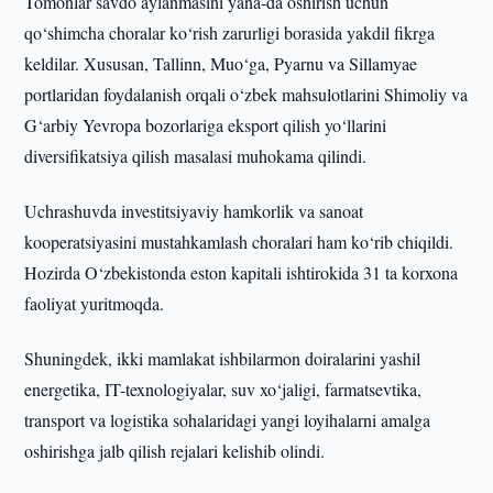
Tomonlar savdo aylanmasini yana-da oshirish uchun
qo‘shimcha choralar ko‘rish zarurligi borasida yakdil fikrga
keldilar. Xususan, Tallinn, Muo‘ga, Pyarnu va Sillamyae
portlaridan foydalanish orqali o‘zbek mahsulotlarini Shimoliy va
G‘arbiy Yevropa bozorlariga eksport qilish yo‘llarini
diversifikatsiya qilish masalasi muhokama qilindi.
Uchrashuvda investitsiyaviy hamkorlik va sanoat
kooperatsiyasini mustahkamlash choralari ham ko‘rib chiqildi.
Hozirda O‘zbekistonda eston kapitali ishtirokida 31 ta korxona
faoliyat yuritmoqda.
Shuningdek, ikki mamlakat ishbilarmon doiralarini yashil
energetika, IT-texnologiyalar, suv xo‘jaligi, farmatsevtika,
transport va logistika sohalaridagi yangi loyihalarni amalga
oshirishga jalb qilish rejalari kelishib olindi.