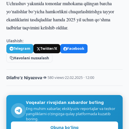
Uchrashuv yakunida tomonlar muhokama qilingan barcha
yo‘nalishlar bo‘yicha hamkorlikni chuqurlashtirishga tayyor
ekanliklarini tasdiqladilar hamda 2025 yil uchun qo‘shma
tadbirlar taqvimini kelishib oldilar.
Ulashish:
Telegram
Twitter/X
Facebook
Havolani nusxalash
Dilafro'z Niyazova
·
👁 580 views
·
22.02.2025 · 12:00
Voqealar rivojidan xabardor bo‘ling
Eng muhim xabarlar, eksklyuziv reportajlar va tezkor
yangiliklarni o‘zingizga qulay platformada kuzatib
boring.
Obuna bo'ling