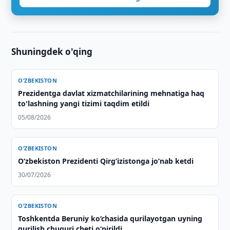
Shuningdek o'qing
O‘ZBEKISTON
Prezidentga davlat xizmatchilarining mehnatiga haq
to'lashning yangi tizimi taqdim etildi
05/08/2026
O‘ZBEKISTON
O‘zbekiston Prezidenti Qirg‘izistonga jo‘nab ketdi
30/07/2026
O‘ZBEKISTON
Toshkentda Beruniy ko‘chasida qurilayotgan uyning
qurilish chuquri cheti o‘pirildi