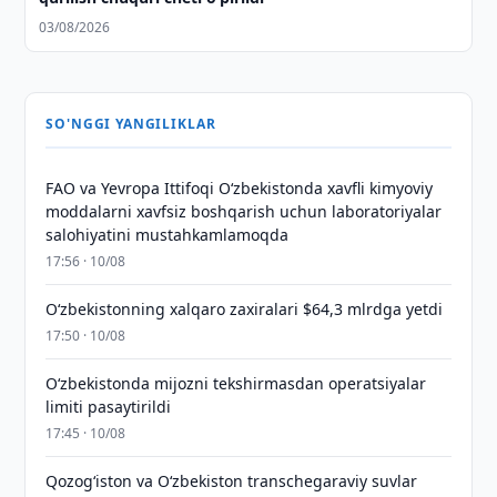
03/08/2026
SO'NGGI YANGILIKLAR
FAO va Yevropa Ittifoqi O‘zbekistonda xavfli kimyoviy
moddalarni xavfsiz boshqarish uchun laboratoriyalar
salohiyatini mustahkamlamoqda
17:56 · 10/08
O‘zbekistonning xalqaro zaxiralari $64,3 mlrdga yetdi
17:50 · 10/08
O‘zbekistonda mijozni tekshirmasdan operatsiyalar
limiti pasaytirildi
17:45 · 10/08
Qozog‘iston va O‘zbekiston transchegaraviy suvlar