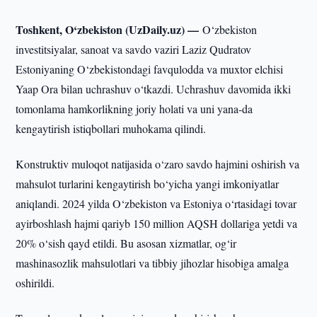
Toshkent, O‘zbekiston (UzDaily.uz) —
O‘zbekiston
investitsiyalar, sanoat va savdo vaziri Laziz Qudratov
Estoniyaning O‘zbekistondagi favqulodda va muxtor elchisi
Yaap Ora bilan uchrashuv o‘tkazdi. Uchrashuv davomida ikki
tomonlama hamkorlikning joriy holati va uni yana-da
kengaytirish istiqbollari muhokama qilindi.
Konstruktiv muloqot natijasida o‘zaro savdo hajmini oshirish va
mahsulot turlarini kengaytirish bo‘yicha yangi imkoniyatlar
aniqlandi. 2024 yilda O‘zbekiston va Estoniya o‘rtasidagi tovar
ayirboshlash hajmi qariyb 150 million AQSH dollariga yetdi va
20% o‘sish qayd etildi. Bu asosan xizmatlar, og‘ir
mashinasozlik mahsulotlari va tibbiy jihozlar hisobiga amalga
oshirildi.