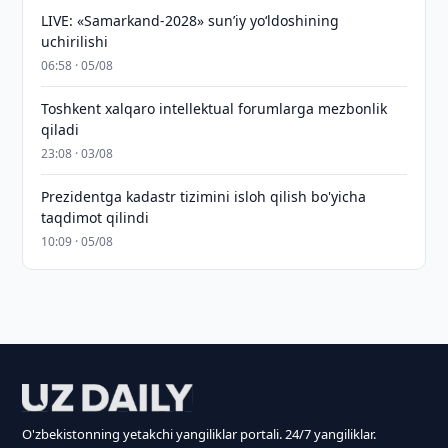
LIVE: «Samarkand-2028» sun’iy yo‘ldoshining
uchirilishi
06:58 · 05/08
Toshkent xalqaro intellektual forumlarga mezbonlik
qiladi
23:08 · 03/08
Prezidentga kadastr tizimini isloh qilish bo'yicha
taqdimot qilindi
10:09 · 05/08
O'zbekistonning yetakchi yangiliklar portali. 24/7 yangiliklar.