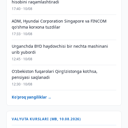
hisobini raqamlashtiradi
17:40 · 10/08
ADM, Hyundai Corporation Singapore va FINCOM
qo'shma korxona tuzdilar
17:33 · 10/08
Urganchda BYD haydovchisi bir nechta mashinani
urib yubordi
12:45 · 10/08
O‘zbekiston fuqarolari Qirg‘izistonga ko‘chsa,
pensiyasi saqlanadi
12:30 · 10/08
Ko'proq yangiliklar →
VALYUTA KURSLARI (MB, 10.08.2026)