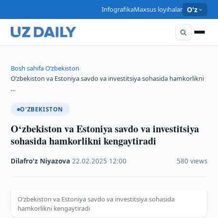
Infografika
Maxsus loyihalar
O'z
Bosh sahifa
O‘zbekiston
›
›
O‘zbekiston va Estoniya savdo va investitsiya sohasida hamkorlikni
…
O‘ZBEKISTON
O‘zbekiston va Estoniya savdo va investitsiya
sohasida hamkorlikni kengaytiradi
Dilafro'z Niyazova
·
22.02.2025
·
12:00
·
580 views
O‘zbekiston va Estoniya savdo va investitsiya sohasida
hamkorlikni kengaytiradi