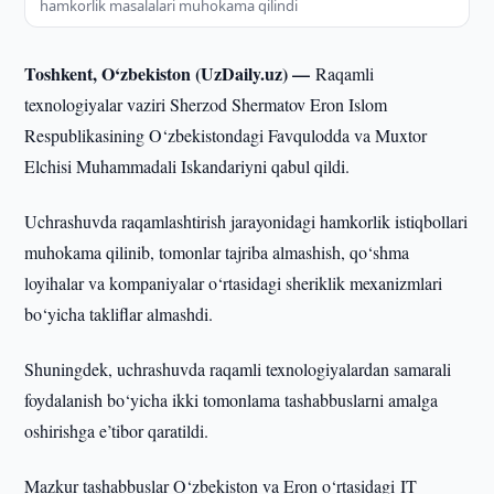
hamkorlik masalalari muhokama qilindi
Toshkent, O‘zbekiston (UzDaily.uz) —
Raqamli
texnologiyalar vaziri Sherzod Shermatov Eron Islom
Respublikasining O‘zbekistondagi Favqulodda va Muxtor
Elchisi Muhammadali Iskandariyni qabul qildi.
Uchrashuvda raqamlashtirish jarayonidagi hamkorlik istiqbollari
muhokama qilinib, tomonlar tajriba almashish, qo‘shma
loyihalar va kompaniyalar o‘rtasidagi sheriklik mexanizmlari
bo‘yicha takliflar almashdi.
Shuningdek, uchrashuvda raqamli texnologiyalardan samarali
foydalanish bo‘yicha ikki tomonlama tashabbuslarni amalga
oshirishga e’tibor qaratildi.
Mazkur tashabbuslar O‘zbekiston va Eron o‘rtasidagi IT