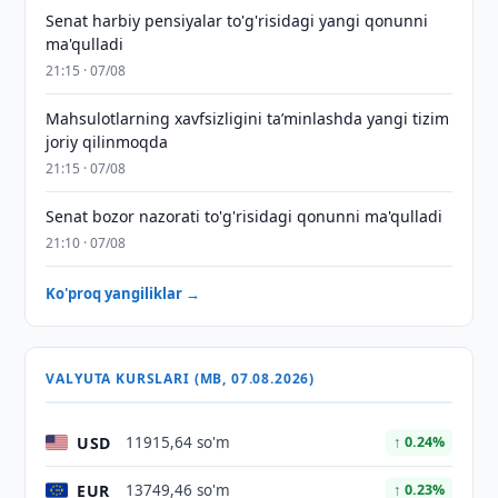
Senat harbiy pensiyalar to'g'risidagi yangi qonunni
ma'qulladi
21:15 · 07/08
Mahsulotlarning xavfsizligini taʼminlashda yangi tizim
joriy qilinmoqda
21:15 · 07/08
Senat bozor nazorati to'g'risidagi qonunni ma'qulladi
21:10 · 07/08
Ko'proq yangiliklar →
VALYUTA KURSLARI (MB, 07.08.2026)
USD
11915,64 so'm
↑ 0.24%
EUR
13749,46 so'm
↑ 0.23%