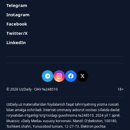
Telegram
Instagram
Facebook
Twitter/X
LinkedIn
© 2026 UzDaily · OAV №248510
18+
UzDaily.uz materiallaridan foydalanish faqat tahririyatning yozma ruxsati
bilan amalga oshiriladi. Internet-ommaviy axborot vositasi sifatida davlat
roʻyxatidan oʻtganligi toʻgʻrisidagi guvohnoma №248510, 2024 yil 1 aprel.
Muassis: «Daily Media» xususiy korxonasi. Manzil: Oʻzbekiston, 100180,
Toshkent shahri, Yunusobod tumani, 12-27-73. Elektron pochta: