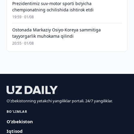
Prezidentimiz suv-motor sporti bo‘yicha
chempionatning ochilishida ishtirok etdi
19:59 · 01/08
Ostonada Markaziy Osiyo-Koreya sammitiga
tayyorgarlik muhokama qilindi
20:55 · 01/08
O'zbekistonning yetakchi yangiliklar portali. 24/7 yangiliklar.
BO'LIMLAR
O‘zbekiston
Iqtisod