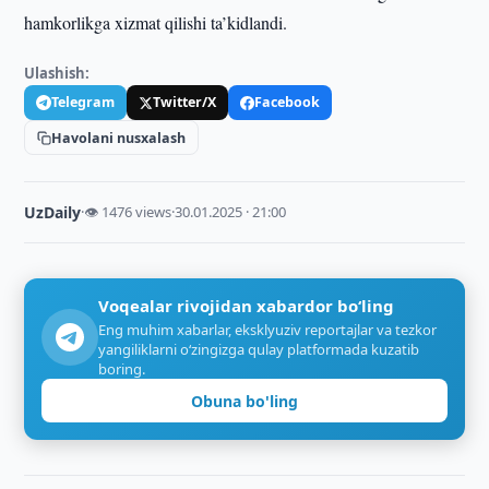
hamkorlikga xizmat qilishi ta’kidlandi.
Ulashish:
Telegram
Twitter/X
Facebook
Havolani nusxalash
UzDaily
·
👁 1476 views
·
30.01.2025 · 21:00
Voqealar rivojidan xabardor bo‘ling
Eng muhim xabarlar, eksklyuziv reportajlar va tezkor
yangiliklarni o‘zingizga qulay platformada kuzatib
boring.
Obuna bo'ling