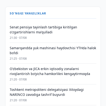
SO'NGGI YANGILIKLAR
Senat pensiya tayinlash tartibiga kiritilgan
o'zgartirishlarni ma'qulladi
21:30 · 07/08
Samarqandda yuk mashinasi haydovchisi YTHda halok
bo‘ldi
21:25 · 07/08
Oʻzbekiston va JICA erkin iqtisodiy zonalarni
rivojlantirish boʻyicha hamkorlikni kengaytirmoqda
21:20 · 07/08
Toshkent metropoliteni delegatsiyasi Xitoydagi
NARINCO zavodiga tashrif buyurdi
21:20 · 07/08