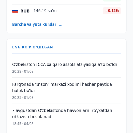
RUB
146,19 so'm
↓ 0.12%
Barcha valyuta kurslari →
ENG KO'P O'QILGAN
O‘zbekiston ICCA xalqaro assotsiatsiyasiga aʼzo bo‘ldi
20:38 · 01/08
Farg‘onada “Inson” markazi xodimi hashar paytida
halok bo‘ldi
20:25 · 01/08
7 avgustdan O‘zbekistonda hayvonlarni ro‘yxatdan
o‘tkazish boshlanadi
18:45 · 04/08