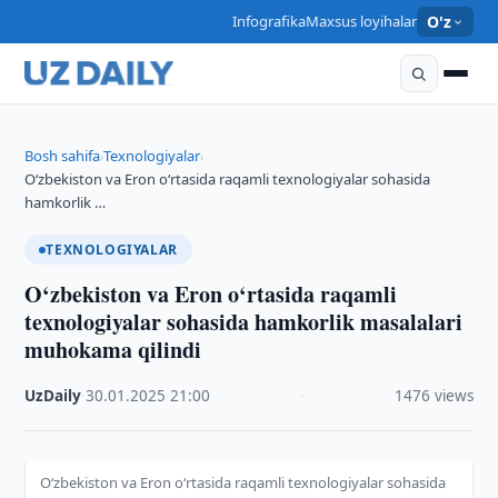
Infografika
Maxsus loyihalar
O'z
Bosh sahifa
Texnologiyalar
›
›
O‘zbekiston va Eron o‘rtasida raqamli texnologiyalar sohasida
hamkorlik …
TEXNOLOGIYALAR
O‘zbekiston va Eron o‘rtasida raqamli
texnologiyalar sohasida hamkorlik masalalari
muhokama qilindi
UzDaily
·
30.01.2025
·
21:00
·
1476 views
O‘zbekiston va Eron o‘rtasida raqamli texnologiyalar sohasida