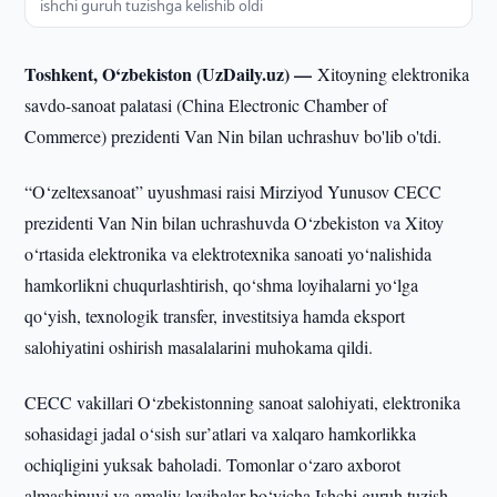
ishchi guruh tuzishga kelishib oldi
Toshkent, O‘zbekiston (UzDaily.uz) —
Xitoyning elektronika
savdo-sanoat palatasi (China Electronic Chamber of
Commerce) prezidenti Van Nin bilan uchrashuv bo'lib o'tdi.
“O‘zeltexsanoat” uyushmasi raisi Mirziyod Yunusov CECC
prezidenti Van Nin bilan uchrashuvda O‘zbekiston va Xitoy
o‘rtasida elektronika va elektrotexnika sanoati yo‘nalishida
hamkorlikni chuqurlashtirish, qo‘shma loyihalarni yo‘lga
qo‘yish, texnologik transfer, investitsiya hamda eksport
salohiyatini oshirish masalalarini muhokama qildi.
CECC vakillari O‘zbekistonning sanoat salohiyati, elektronika
sohasidagi jadal o‘sish sur’atlari va xalqaro hamkorlikka
ochiqligini yuksak baholadi. Tomonlar o‘zaro axborot
almashinuvi va amaliy loyihalar bo‘yicha Ishchi guruh tuzish