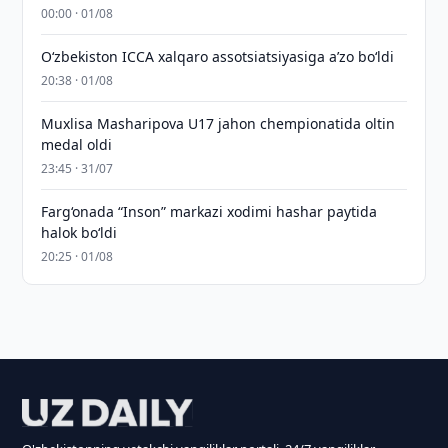
00:00 · 01/08
O‘zbekiston ICCA xalqaro assotsiatsiyasiga aʼzo bo‘ldi
20:38 · 01/08
Muxlisa Masharipova U17 jahon chempionatida oltin
medal oldi
23:45 · 31/07
Farg‘onada “Inson” markazi xodimi hashar paytida
halok bo‘ldi
20:25 · 01/08