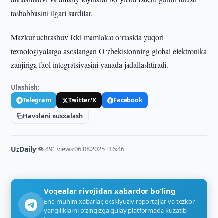
tashabbusini ilgari surdilar.
Mazkur uchrashuv ikki mamlakat o‘rtasida yuqori
texnologiyalarga asoslangan O‘zbekistonning global elektronika
zanjiriga faol integratsiyasini yanada jadallashtiradi.
Ulashish:
Telegram
Twitter/X
Facebook
Havolani nusxalash
UzDaily
·
👁 491 views
·
06.08.2025 · 16:46
Voqealar rivojidan xabardor bo‘ling
Eng muhim xabarlar, eksklyuziv reportajlar va tezkor
yangiliklarni o‘zingizga qulay platformada kuzatib