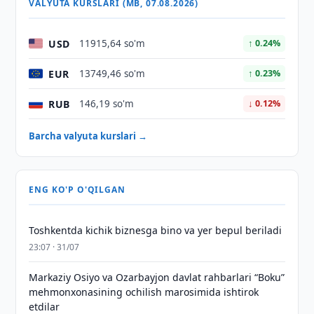
VALYUTA KURSLARI (MB, 07.08.2026)
USD
11915,64 so'm
↑ 0.24%
EUR
13749,46 so'm
↑ 0.23%
RUB
146,19 so'm
↓ 0.12%
Barcha valyuta kurslari →
ENG KO'P O'QILGAN
Toshkentda kichik biznesga bino va yer bepul beriladi
23:07 · 31/07
Markaziy Osiyo va Ozarbayjon davlat rahbarlari “Boku”
mehmonxonasining ochilish marosimida ishtirok
etdilar