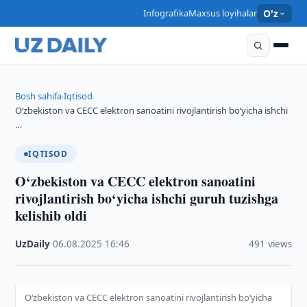
Infografika
Maxsus loyihalar
O'z
Bosh sahifa
Iqtisod
›
›
O‘zbekiston va CECC elektron sanoatini rivojlantirish bo‘yicha ishchi
…
IQTISOD
O‘zbekiston va CECC elektron sanoatini
rivojlantirish bo‘yicha ishchi guruh tuzishga
kelishib oldi
UzDaily
·
06.08.2025
·
16:46
·
491 views
O‘zbekiston va CECC elektron sanoatini rivojlantirish bo‘yicha