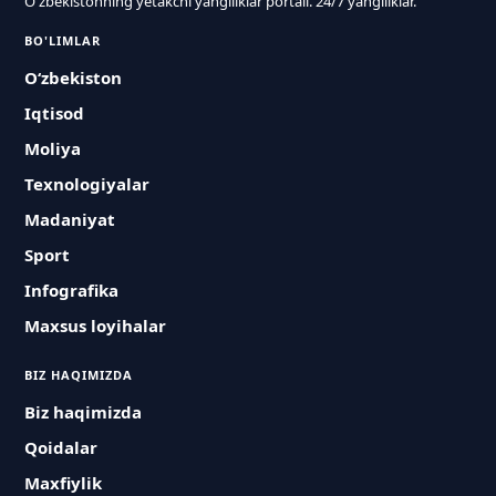
O'zbekistonning yetakchi yangiliklar portali. 24/7 yangiliklar.
BO'LIMLAR
O‘zbekiston
Iqtisod
Moliya
Texnologiyalar
Madaniyat
Sport
Infografika
Maxsus loyihalar
BIZ HAQIMIZDA
Biz haqimizda
Qoidalar
Maxfiylik