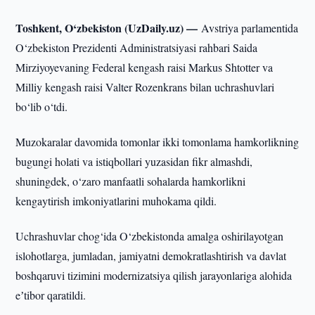
Toshkent, O‘zbekiston (UzDaily.uz) —
Avstriya parlamentida
O‘zbekiston Prezidenti Administratsiyasi rahbari Saida
Mirziyoyevaning Federal kengash raisi Markus Shtotter va
Milliy kengash raisi Valter Rozenkrans bilan uchrashuvlari
bo‘lib o‘tdi.
Muzokaralar davomida tomonlar ikki tomonlama hamkorlikning
bugungi holati va istiqbollari yuzasidan fikr almashdi,
shuningdek, o‘zaro manfaatli sohalarda hamkorlikni
kengaytirish imkoniyatlarini muhokama qildi.
Uchrashuvlar chog‘ida O‘zbekistonda amalga oshirilayotgan
islohotlarga, jumladan, jamiyatni demokratlashtirish va davlat
boshqaruvi tizimini modernizatsiya qilish jarayonlariga alohida
eʼtibor qaratildi.