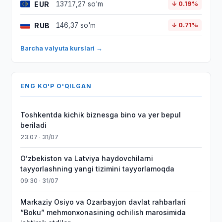
EUR
13717,27 so'm
↓ 0.19%
RUB
146,37 so'm
↓ 0.71%
Barcha valyuta kurslari →
ENG KO'P O'QILGAN
Toshkentda kichik biznesga bino va yer bepul
beriladi
23:07 · 31/07
Oʻzbekiston va Latviya haydovchilarni
tayyorlashning yangi tizimini tayyorlamoqda
09:30 · 31/07
Markaziy Osiyo va Ozarbayjon davlat rahbarlari
“Boku” mehmonxonasining ochilish marosimida