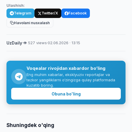
Ulashish:
Telegram
Twitter/X
Facebook
Havolani nusxalash
UzDaily
·
👁 527 views
·
02.06.2026 · 13:15
Voqealar rivojidan xabardor bo‘ling
Eng muhim xabarlar, eksklyuziv reportajlar va
tezkor yangiliklarni o‘zingizga qulay platformada
kuzatib boring.
Obuna bo'ling
Shuningdek o'qing