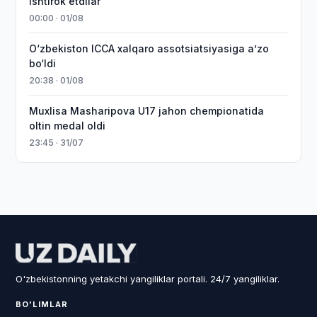
ishtirok etdilar
00:00 · 01/08
O‘zbekiston ICCA xalqaro assotsiatsiyasiga aʼzo
bo‘ldi
20:38 · 01/08
Muxlisa Masharipova U17 jahon chempionatida
oltin medal oldi
23:45 · 31/07
O'zbekistonning yetakchi yangiliklar portali. 24/7 yangiliklar.
BO'LIMLAR