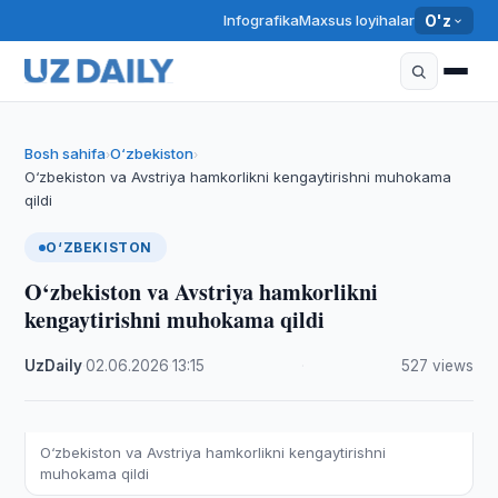
Infografika
Maxsus loyihalar
O'z
Bosh sahifa
O‘zbekiston
›
›
O‘zbekiston va Avstriya hamkorlikni kengaytirishni muhokama
qildi
O‘ZBEKISTON
O‘zbekiston va Avstriya hamkorlikni
kengaytirishni muhokama qildi
UzDaily
·
02.06.2026
·
13:15
·
527 views
O‘zbekiston va Avstriya hamkorlikni kengaytirishni
muhokama qildi