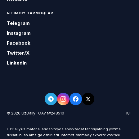
IJTIMOIY TARMOQLAR
Telegram
Instagram
Facebook
Twitter/X
LinkedIn
© 2026 UzDaily · OAV №248510
18+
UzDaily.uz materiallaridan foydalanish faqat tahririyatning yozma
ruxsati bilan amalga oshiriladi. Internet-ommaviy axborot vositasi