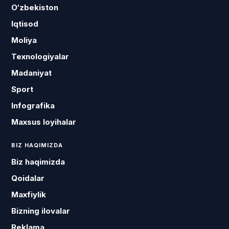
O‘zbekiston
Iqtisod
Moliya
Texnologiyalar
Madaniyat
Sport
Infografika
Maxsus loyihalar
BIZ HAQIMIZDA
Biz haqimizda
Qoidalar
Maxfiylik
Bizning ilovalar
Reklama