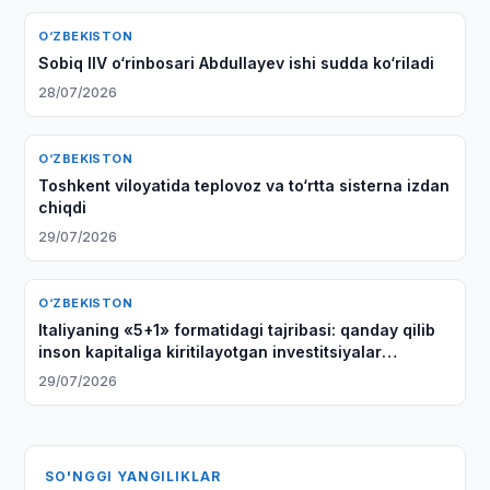
O‘ZBEKISTON
Sobiq IIV o‘rinbosari Abdullayev ishi sudda ko‘riladi
28/07/2026
O‘ZBEKISTON
Toshkent viloyatida teplovoz va to‘rtta sisterna izdan
chiqdi
29/07/2026
O‘ZBEKISTON
Italiyaning «5+1» formatidagi tajribasi: qanday qilib
inson kapitaliga kiritilayotgan investitsiyalar
Markaziy Osiyo bilan strategik sheriklikning asosiga
29/07/2026
aylanmoqda
SO'NGGI YANGILIKLAR