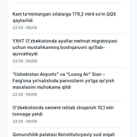
Kam taʼminlangan oilalarga 179,2 mlrd so‘m QQS
qaytarildi
22:35 · 06/08
YXHT O‘zbekistonda ayollar mehnat migratsiyasi
uchun mustahkamroq boshqaruvni qo‘llab-
quvvatlaydi
22:30 · 06/08
“Uzbekistan Airports” va “Loong Air” Sian –
Farg‘ona yo‘nalishida parvozlarni yo‘lga qo‘yish
masalasini muhokama qildi
22:30 · 06/08
O‘zbekistonda sement ishlab chiqarish 10,1 mln
tonnaga yetdi
22:25 · 06/08
Qonunchilik palatasi Konstitutsiyaviy sud orqali