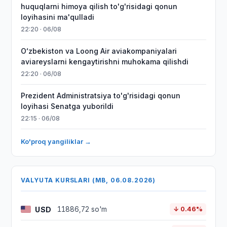
huquqlarni himoya qilish to'g'risidagi qonun
loyihasini ma'qulladi
22:20 · 06/08
Oʻzbekiston va Loong Air aviakompaniyalari
aviareyslarni kengaytirishni muhokama qilishdi
22:20 · 06/08
Prezident Administratsiya to'g'risidagi qonun
loyihasi Senatga yuborildi
22:15 · 06/08
Ko'proq yangiliklar →
VALYUTA KURSLARI (MB, 06.08.2026)
USD
11886,72 so'm
↓ 0.46%