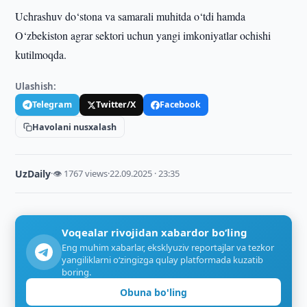
Uchrashuv do‘stona va samarali muhitda o‘tdi hamda
O‘zbekiston agrar sektori uchun yangi imkoniyatlar ochishi
kutilmoqda.
Ulashish:
Telegram
Twitter/X
Facebook
Havolani nusxalash
UzDaily
·
👁 1767 views
·
22.09.2025 · 23:35
Voqealar rivojidan xabardor bo‘ling
Eng muhim xabarlar, eksklyuziv reportajlar va tezkor
yangiliklarni o‘zingizga qulay platformada kuzatib
boring.
Obuna bo'ling