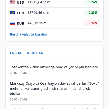
USD
11915,64 so'm
↑ 0.24%
EUR
13749,46 so'm
↑ 0.23%
RUB
146,19 so'm
↓ 0.12%
Barcha valyuta kurslari →
ENG KO'P O'QILGAN
Toshkentda kichik biznesga bino va yer bepul beriladi
23:07 · 31/07
Markaziy Osiyo va Ozarbayjon davlat rahbarlari “Boku”
mehmonxonasining ochilish marosimida ishtirok
etdilar
00:00 · 01/08