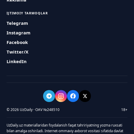
IJTIMOIY TARMOQLAR
Telegram
Instagram
Facebook
Twitter/X
LinkedIn
© 2026 UzDaily · OAV №248510
18+
UzDaily.uz materiallaridan foydalanish faqat tahririyatning yozma ruxsati
bilan amalga oshiriladi. Internet-ommaviy axborot vositasi sifatida davlat