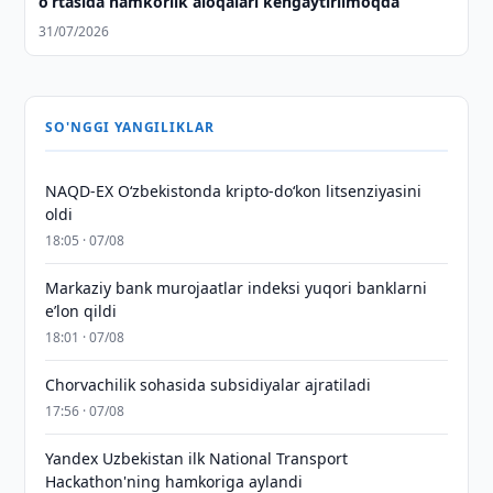
o‘rtasida hamkorlik aloqalari kengaytirilmoqda
31/07/2026
SO'NGGI YANGILIKLAR
NAQD-EX O‘zbekistonda kripto-do‘kon litsenziyasini
oldi
18:05 · 07/08
Markaziy bank murojaatlar indeksi yuqori banklarni
eʼlon qildi
18:01 · 07/08
Chorvachilik sohasida subsidiyalar ajratiladi
17:56 · 07/08
Yandex Uzbekistan ilk National Transport
Hackathon'ning hamkoriga aylandi