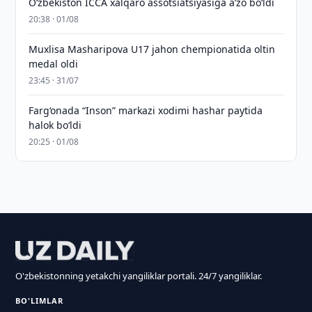
O‘zbekiston ICCA xalqaro assotsiatsiyasiga aʼzo bo‘ldi
20:38 · 01/08
Muxlisa Masharipova U17 jahon chempionatida oltin
medal oldi
23:45 · 31/07
Farg‘onada “Inson” markazi xodimi hashar paytida
halok bo‘ldi
20:25 · 01/08
O'zbekistonning yetakchi yangiliklar portali. 24/7 yangiliklar.
BO'LIMLAR