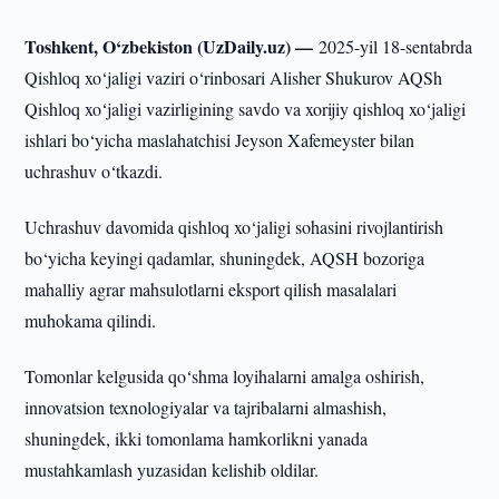
Toshkent, O‘zbekiston (UzDaily.uz) —
2025-yil 18-sentabrda
Qishloq xo‘jaligi vaziri o‘rinbosari Alisher Shukurov AQSh
Qishloq xo‘jaligi vazirligining savdo va xorijiy qishloq xo‘jaligi
ishlari bo‘yicha maslahatchisi Jeyson Xafemeyster bilan
uchrashuv o‘tkazdi.
Uchrashuv davomida qishloq xo‘jaligi sohasini rivojlantirish
bo‘yicha keyingi qadamlar, shuningdek, AQSH bozoriga
mahalliy agrar mahsulotlarni eksport qilish masalalari
muhokama qilindi.
Tomonlar kelgusida qo‘shma loyihalarni amalga oshirish,
innovatsion texnologiyalar va tajribalarni almashish,
shuningdek, ikki tomonlama hamkorlikni yanada
mustahkamlash yuzasidan kelishib oldilar.