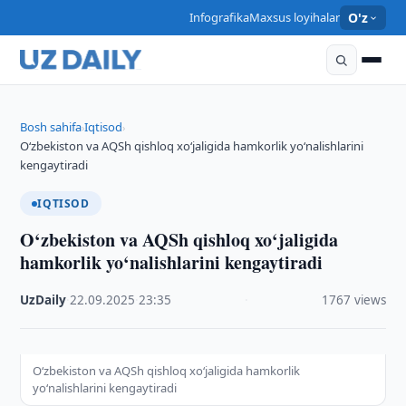
Infografika
Maxsus loyihalar
O'z
Bosh sahifa
Iqtisod
›
›
O‘zbekiston va AQSh qishloq xo‘jaligida hamkorlik yo‘nalishlarini
kengaytiradi
IQTISOD
O‘zbekiston va AQSh qishloq xo‘jaligida
hamkorlik yo‘nalishlarini kengaytiradi
UzDaily
·
22.09.2025
·
23:35
·
1767 views
O‘zbekiston va AQSh qishloq xo‘jaligida hamkorlik
yo‘nalishlarini kengaytiradi