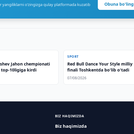
Obuna bo'ling
r yangiliklarni o‘zingizga qulay platformada kuzatib
SPORT
tashev Jahon chempionati
Red Bull Dance Your Style milliy
top-10ligiga kirdi
finali Toshkentda bo'lib o'tadi
07/08/2026
BIZ HAQIMIZDA
Biz haqimizda