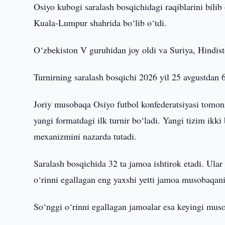
Osiyo kubogi saralash bosqichidagi raqiblarini bili
Kuala-Lumpur shahrida bo‘lib o‘tdi.
O‘zbekiston V guruhidan joy oldi va Suriya, Hindis
Turnirning saralash bosqichi 2026 yil 25 avgustdan 
Joriy musobaqa Osiyo futbol konfederatsiyasi tomoni
yangi formatdagi ilk turnir bo‘ladi. Yangi tizim ikki
mexanizmini nazarda tutadi.
Saralash bosqichida 32 ta jamoa ishtirok etadi. Ular
o‘rinni egallagan eng yaxshi yetti jamoa musobaqanin
So‘nggi o‘rinni egallagan jamoalar esa keyingi muso