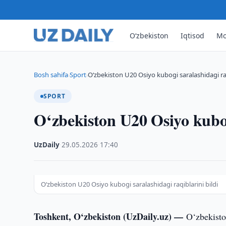
O‘zbekiston
Iqtisod
Mo
Bosh sahifa
Sport
O‘zbekiston U20 Osiyo kubogi saralashidagi raq
›
›
SPORT
O‘zbekiston U20 Osiyo kubog
UzDaily
·
29.05.2026
·
17:40
O‘zbekiston U20 Osiyo kubogi saralashidagi raqiblarini bildi
Toshkent, O‘zbekiston (UzDaily.uz) —
O‘zbekist