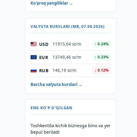
Ko'proq yangiliklar →
VALYUTA KURSLARI (MB, 07.08.2026)
USD
11915,64 so'm
↑ 0.24%
EUR
13749,46 so'm
↑ 0.23%
RUB
146,19 so'm
↓ 0.12%
Barcha valyuta kurslari →
ENG KO'P O'QILGAN
Toshkentda kichik biznesga bino va yer
bepul beriladi