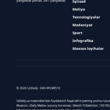
yangiliklar portali. 24/7 yangiliklar.
Iqtisod
Moliya
Texnologiyalar
Madaniyat
Sport
Infografika
Maxsus loyihalar
© 2026 UzDaily · OAV №248510
UzDaily.uz materiallaridan foydalanish faqat tahririyatning yozma ruxsa
Muassis: «Daily Media» xususiy korxonasi. Manzil: Oʻzbekiston, 100180