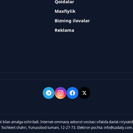
Qoidalar
Maxfiylik
Bizning ilovalar
Reklama
ti bilan amalga oshiriladi. Internet-ommaviy axborot vositasi sifatida davlat roʻyxat
, Toshkent shahri, Yunusobod tumani, 12-27-73. Elektron pochta: info@uzdaily.com.