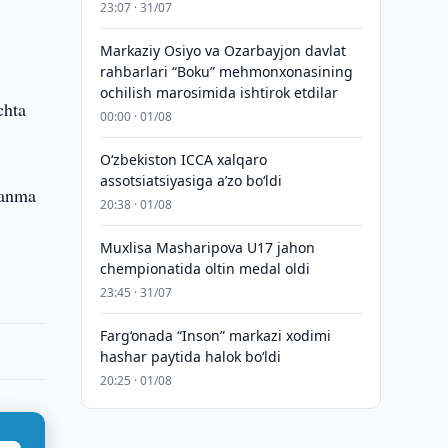
23:07 · 31/07
Markaziy Osiyo va Ozarbayjon davlat
rahbarlari “Boku” mehmonxonasining
ochilish marosimida ishtirok etdilar
chta
00:00 · 01/08
O‘zbekiston ICCA xalqaro
assotsiatsiyasiga aʼzo bo‘ldi
lanma
20:38 · 01/08
Muxlisa Masharipova U17 jahon
chempionatida oltin medal oldi
23:45 · 31/07
Farg‘onada “Inson” markazi xodimi
hashar paytida halok bo‘ldi
20:25 · 01/08