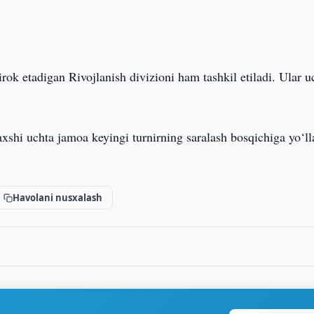
rok etadigan Rivojlanish divizioni ham tashkil etiladi. Ular u
yaxshi uchta jamoa keyingi turnirning saralash bosqichiga yo‘l
Havolani nusxalash