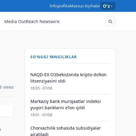
Infografika
Maxsus loyihalar
O'z
Media OutReach Newswire
SO'NGGI YANGILIKLAR
NAQD-EX O‘zbekistonda kripto-do‘kon
litsenziyasini oldi
8 views
18:05 · 07/08
Markaziy bank murojaatlar indeksi
yuqori banklarni eʼlon qildi
18:01 · 07/08
Chorvachilik sohasida subsidiyalar
™
ajratiladi