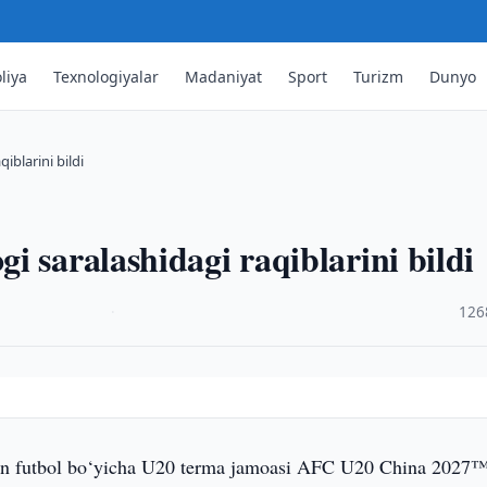
liya
Texnologiyalar
Madaniyat
Sport
Turizm
Dunyo
iblarini bildi
i saralashidagi raqiblarini bildi
·
126
on futbol bo‘yicha U20 terma jamoasi AFC U20 China 2027