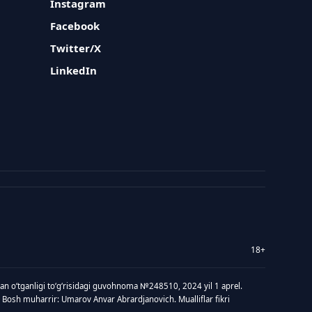
Instagram
Facebook
Twitter/X
LinkedIn
18+
idan oʻtganligi toʻgʻrisidagi guvohnoma №248510, 2024 yil 1 aprel.
 Bosh muharrir: Umarov Anvar Abrardjanovich. Mualliflar fikri