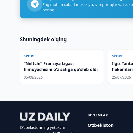
Eng muhim xabarlar, eksklyuziv reportajlar va tezko
boring.
Shuningdek o'qing
SPORT
SPORT
“Neftchi” Fransiya Ligasi
Ilgiz Tan
himoyachisini o‘z safiga qo‘shib oldi
hakamlari 
05/08/2026
25/07/2026
BO'LIMLAR
O‘zbekiston
O'zbekistonning yetakchi