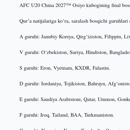
AFC U20 China 2027™ Osiyo kubogining final bosqic
Qurʼa natijalariga ko‘ra, saralash bosqichi guruhlari
A guruhi: Janubiy Koreya, Qirg‘iziston, Filippin, Li
V guruhi: O‘zbekiston, Suriya, Hindiston, Banglade
S guruhi: Eron, Vyetnam, KXDR, Falastin.
D guruhi: Iordaniya, Tojikiston, Bahrayn, Afg‘onist
E guruhi: Saudiya Arabistoni, Qatar, Ummon, Gonk
F guruhi: Iroq, Tailand, BAA, Turkmaniston.