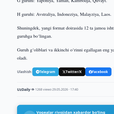
G guruhi: Yaponiya, Yaman, Kambodja, Quvayt.
H guruhi: Avstraliya, Indoneziya, Malayziya, Laos.
Shuningdek, yangi format doirasida 12 ta jamoa ishti
guruhga bo‘lingan.
Guruh g‘oliblari va ikkinchi o‘rinni egallagan eng 
oladi.
Ulashish:
Telegram
Twitter/X
Facebook
UzDaily
·
👁 1268 views
·
29.05.2026 · 17:40
Voqealar rivojidan xabardor bo‘ling