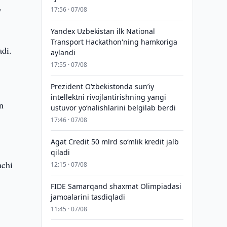
,
17:56 · 07/08
Yandex Uzbekistan ilk National
Transport Hackathon'ning hamkoriga
adi.
aylandi
17:55 · 07/08
Prezident Oʻzbekistonda sunʼiy
intellektni rivojlantirishning yangi
n
ustuvor yoʻnalishlarini belgilab berdi
17:46 · 07/08
Agat Credit 50 mlrd so‘mlik kredit jalb
qiladi
nchi
12:15 · 07/08
FIDE Samarqand shaxmat Olimpiadasi
jamoalarini tasdiqladi
11:45 · 07/08