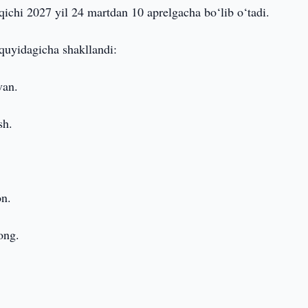
hi 2027 yil 24 martdan 10 aprelgacha bo‘lib o‘tadi.
 quyidagicha shakllandi:
van.
sh.
on.
ong.