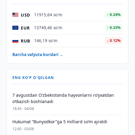
USD
11915,64 so'm
↑ 0.24%
EUR
13749,46 so'm
↑ 0.23%
RUB
146,19 so'm
↓ 0.12%
Barcha valyuta kurslari →
ENG KO'P O'QILGAN
7 avgustdan O‘zbekistonda hayvonlarni ro‘yxatdan
o‘tkazish boshlanadi
18:45 · 04/08
Hukumat “Bunyodkor”ga 5 milliard so‘m ajratdi
12:45 · 03/08