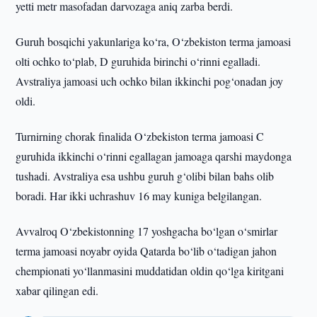
yetti metr masofadan darvozaga aniq zarba berdi.
Guruh bosqichi yakunlariga ko‘ra, O‘zbekiston terma jamoasi
olti ochko to‘plab, D guruhida birinchi o‘rinni egalladi.
Avstraliya jamoasi uch ochko bilan ikkinchi pog‘onadan joy
oldi.
Turnirning chorak finalida O‘zbekiston terma jamoasi C
guruhida ikkinchi o‘rinni egallagan jamoaga qarshi maydonga
tushadi. Avstraliya esa ushbu guruh g‘olibi bilan bahs olib
boradi. Har ikki uchrashuv 16 may kuniga belgilangan.
Avvalroq O‘zbekistonning 17 yoshgacha bo‘lgan o‘smirlar
terma jamoasi noyabr oyida Qatarda bo‘lib o‘tadigan jahon
chempionati yo‘llanmasini muddatidan oldin qo‘lga kiritgani
xabar qilingan edi.