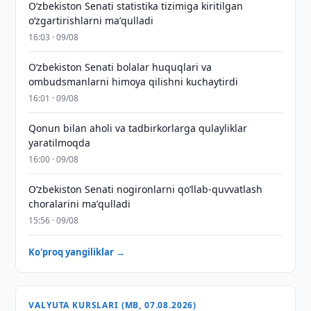
Oʻzbekiston Senati statistika tizimiga kiritilgan
oʻzgartirishlarni maʼqulladi
16:03 · 09/08
Oʻzbekiston Senati bolalar huquqlari va
ombudsmanlarni himoya qilishni kuchaytirdi
16:01 · 09/08
Qonun bilan aholi va tadbirkorlarga qulayliklar
yaratilmoqda
16:00 · 09/08
Oʻzbekiston Senati nogironlarni qoʻllab-quvvatlash
choralarini maʼqulladi
15:56 · 09/08
Ko'proq yangiliklar →
VALYUTA KURSLARI (MB, 07.08.2026)