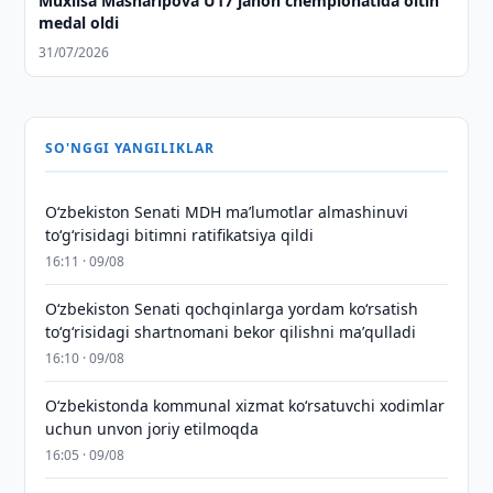
Muxlisa Masharipova U17 jahon chempionatida oltin
medal oldi
31/07/2026
SO'NGGI YANGILIKLAR
Oʻzbekiston Senati MDH maʼlumotlar almashinuvi
toʻgʻrisidagi bitimni ratifikatsiya qildi
16:11 · 09/08
Oʻzbekiston Senati qochqinlarga yordam koʻrsatish
toʻgʻrisidagi shartnomani bekor qilishni maʼqulladi
16:10 · 09/08
Oʻzbekistonda kommunal xizmat koʻrsatuvchi xodimlar
uchun unvon joriy etilmoqda
16:05 · 09/08