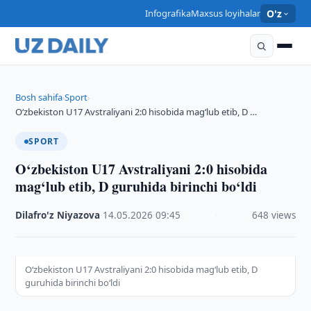
Infografika
Maxsus loyihalar
O'z
Bosh sahifa
Sport
›
›
O‘zbekiston U17 Avstraliyani 2:0 hisobida mag‘lub etib, D …
SPORT
O‘zbekiston U17 Avstraliyani 2:0 hisobida
mag‘lub etib, D guruhida birinchi bo‘ldi
Dilafro'z Niyazova
·
14.05.2026
·
09:45
·
648 views
O‘zbekiston U17 Avstraliyani 2:0 hisobida mag‘lub etib, D
guruhida birinchi bo‘ldi