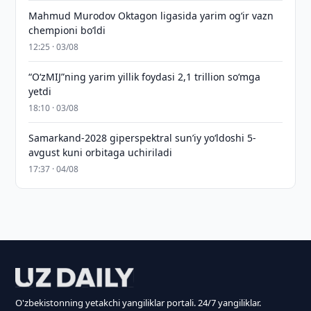
Mahmud Murodov Oktagon ligasida yarim og‘ir vazn
chempioni bo‘ldi
12:25 · 03/08
“O‘zMIJ”ning yarim yillik foydasi 2,1 trillion so‘mga
yetdi
18:10 · 03/08
Samarkand-2028 giperspektral sun’iy yo‘ldoshi 5-
avgust kuni orbitaga uchiriladi
17:37 · 04/08
O'zbekistonning yetakchi yangiliklar portali. 24/7 yangiliklar.