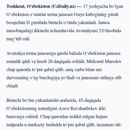
Toshkent, O‘zbekiston (UzDaily.uz) —
17 yoshgacha bo‘lgan
O‘zbekiston o‘smirlar terma jamoasi Osiyo kubogining guruh
bosqichini D guruhida birinchi o‘rinda yakunladi. Jamoa
musobaqadagi ikkinchi uchrashuvida Avstraliyani 2:0 hisobida
mag‘lub etdi.
Avstraliya terma jamoasiga qarshi bahsda O‘zbekiston jamoasi
ustunlik qildi va hisob 28-daqiqada ochildi. Mirkomil Murodov
chap qanotda to‘pni qabul qilib, aniq zarba bilan uni
darvozaning o‘ng burchagiga yo‘lladi va jamoasini oldinga olib
chiqdi.
Birinchi bo‘lim yakunlanishi arafasida, 45-daqiqada
O‘zbekistonning ustunligini Axror Ravshanbekov ikki
baravarga oshirdi. Chap qanotdan tashkil etilgan hujum
natijasida u markaziy hududda to‘pni qabul qilib, taxminan olti-