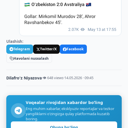
Ulashish:
Telegram
Twitter/X
Facebook
Havolani nusxalash
Dilafro'z Niyazova
·
👁 648 views
·
14.05.2026 · 09:45
Voqealar rivojidan xabardor bo‘ling
Eng muhim xabarlar, eksklyuziv reportajlar va tezkor
yangiliklarni o‘zingizga qulay platformada kuzatib
boring.
Obuna bo'ling