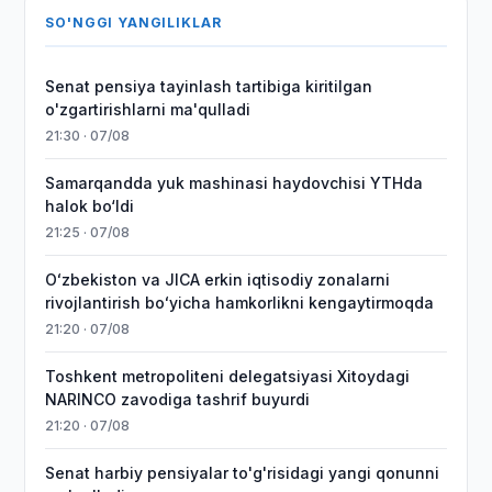
SO'NGGI YANGILIKLAR
Senat pensiya tayinlash tartibiga kiritilgan
o'zgartirishlarni ma'qulladi
21:30 · 07/08
Samarqandda yuk mashinasi haydovchisi YTHda
halok bo‘ldi
21:25 · 07/08
Oʻzbekiston va JICA erkin iqtisodiy zonalarni
rivojlantirish boʻyicha hamkorlikni kengaytirmoqda
21:20 · 07/08
Toshkent metropoliteni delegatsiyasi Xitoydagi
NARINCO zavodiga tashrif buyurdi
21:20 · 07/08
Senat harbiy pensiyalar to'g'risidagi yangi qonunni