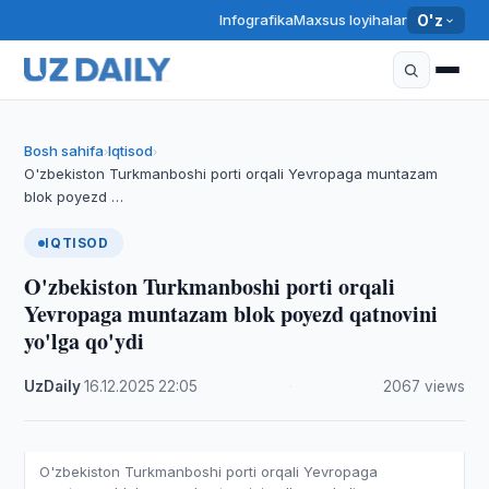
Infografika
Maxsus loyihalar
O'z
Bosh sahifa
Iqtisod
›
›
O'zbekiston Turkmanboshi porti orqali Yevropaga muntazam
blok poyezd …
IQTISOD
O'zbekiston Turkmanboshi porti orqali
Yevropaga muntazam blok poyezd qatnovini
yo'lga qo'ydi
UzDaily
·
16.12.2025
·
22:05
·
2067 views
O'zbekiston Turkmanboshi porti orqali Yevropaga