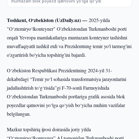
muntazam blok poyezd qatnovini yo'lga qo'ydi
Toshkent, O‘zbekiston (UzDaily.uz) —
2025-yilda
"O‘ztemiryo‘lkonteyner" O'zbekistondan Turkmanboshi porti
orqali Yevropa mamlakatlariga muntazam konteyner tashishni
muvaffaqiyatli tashkil etdi va Prezidentning temir yo'l tarmog'ini
o'zgartirish bo'yicha topshirig'ini bajardi.
O‘zbekiston Respublikasi Prezidentining 2024-yil 31-
dekabrdagi “Temir yo‘l sohasida transformatsiya jarayonlarini
jadallashtirish to‘g‘risida”gi F-70-sonli Farmoyishida
O‘zbekistondan Turkmanboshi portlariga grafik asosida blok
poyezdlar qatnovini yo‘lga qo‘yish bo‘yicha muhim vazifalar
belgilangan.
Mazkur topshiriq ijrosi doirasida joriy yilda
“O‘ztemiryo‘lkonteyner” AJ tomonidan Turkmanboshi porti