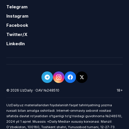
Telegram
Instagram
Facebook
Twitter/X
LinkedIn
© 2026 UzDaily · OAV №248510
18+
UzDaily.uz materiallaridan foydalanish faqat tahririyatning yozma
ruxsati bilan amalga oshiriladi. Internet-ommaviy axborot vositasi
sifatida davlat roʻyxatidan oʻtganligi toʻgʻrisidagi guvohnoma №248510,
2024 yil 1 aprel. Muassis: «Daily Media» xususiy korxonasi. Manzil:
Oʻzbekiston, 100180, Toshkent shahri, Yunusobod tumani, 12-27-73.