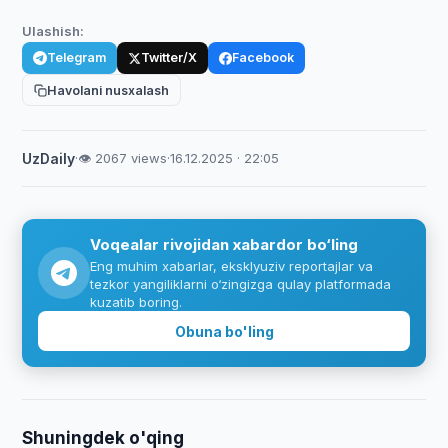
Ulashish:
Telegram
Twitter/X
Facebook
Havolani nusxalash
UzDaily
·
👁 2067 views
·
16.12.2025 · 22:05
Voqealar rivojidan xabardor bo‘ling
Eng muhim xabarlar, eksklyuziv reportajlar va
tezkor yangiliklarni o‘zingizga qulay platformada
kuzatib boring.
Obuna bo'ling
Shuningdek o'qing