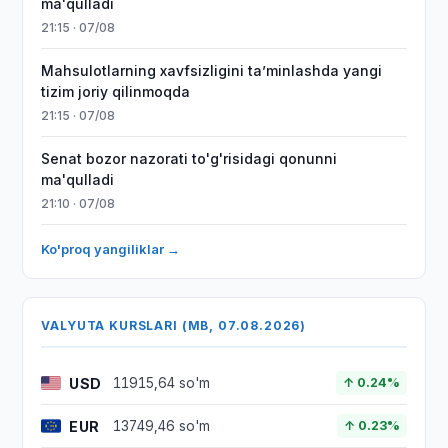
ma'qulladi
21:15 · 07/08
Mahsulotlarning xavfsizligini taʼminlashda yangi
tizim joriy qilinmoqda
21:15 · 07/08
Senat bozor nazorati to'g'risidagi qonunni
ma'qulladi
21:10 · 07/08
Ko'proq yangiliklar →
VALYUTA KURSLARI (MB, 07.08.2026)
USD
11915,64 so'm
↑ 0.24%
EUR
13749,46 so'm
↑ 0.23%