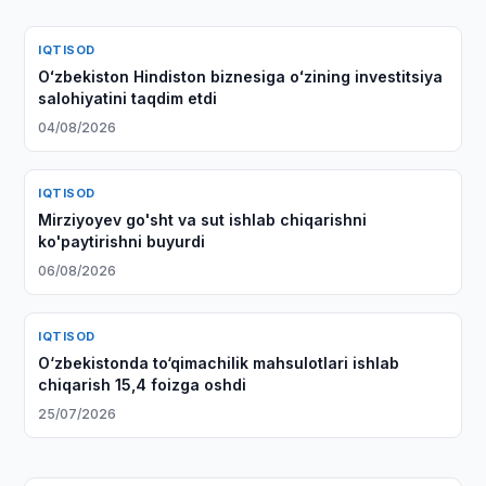
IQTISOD
Oʻzbekiston Hindiston biznesiga oʻzining investitsiya
salohiyatini taqdim etdi
04/08/2026
IQTISOD
Mirziyoyev go'sht va sut ishlab chiqarishni
ko'paytirishni buyurdi
06/08/2026
IQTISOD
O‘zbekistonda to‘qimachilik mahsulotlari ishlab
chiqarish 15,4 foizga oshdi
25/07/2026