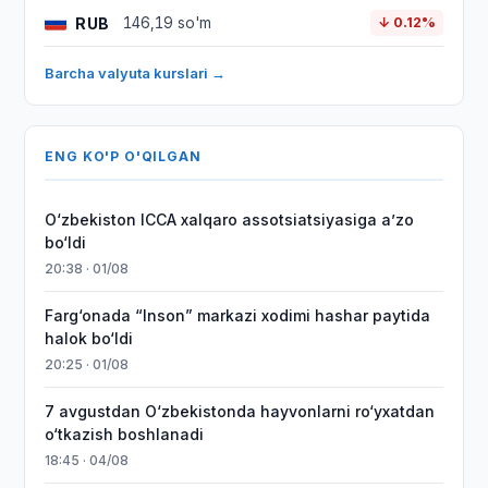
RUB
146,19 so'm
↓ 0.12%
Barcha valyuta kurslari →
ENG KO'P O'QILGAN
O‘zbekiston ICCA xalqaro assotsiatsiyasiga aʼzo
bo‘ldi
20:38 · 01/08
Farg‘onada “Inson” markazi xodimi hashar paytida
halok bo‘ldi
20:25 · 01/08
7 avgustdan O‘zbekistonda hayvonlarni ro‘yxatdan
o‘tkazish boshlanadi
18:45 · 04/08