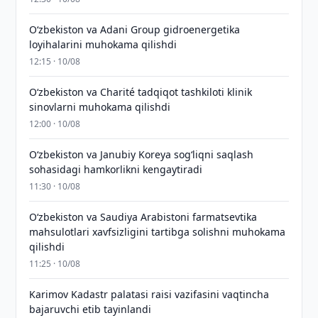
Oʻzbekiston va Adani Group gidroenergetika
loyihalarini muhokama qilishdi
12:15 · 10/08
Oʻzbekiston va Charité tadqiqot tashkiloti klinik
sinovlarni muhokama qilishdi
12:00 · 10/08
Oʻzbekiston va Janubiy Koreya sogʻliqni saqlash
sohasidagi hamkorlikni kengaytiradi
11:30 · 10/08
Oʻzbekiston va Saudiya Arabistoni farmatsevtika
mahsulotlari xavfsizligini tartibga solishni muhokama
qilishdi
11:25 · 10/08
Karimov Kadastr palatasi raisi vazifasini vaqtincha
bajaruvchi etib tayinlandi