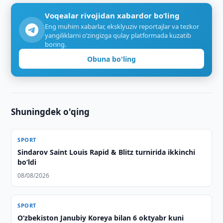
Voqealar rivojidan xabardor bo‘ling
Eng muhim xabarlar, eksklyuziv reportajlar va tezkor
yangiliklarni o‘zingizga qulay platformada kuzatib
boring.
Obuna bo'ling
Shuningdek o'qing
SPORT
Sindarov Saint Louis Rapid & Blitz turnirida ikkinchi
bo‘ldi
08/08/2026
SPORT
O‘zbekiston Janubiy Koreya bilan 6 oktyabr kuni