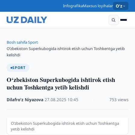
Infografika
Maxsus loyihalar
O'z
Bosh sahifa
Sport
›
›
O‘zbekiston Superkubogida ishtirok etish uchun Toshkentga yetib
kelishdi
SPORT
O‘zbekiston Superkubogida ishtirok etish
uchun Toshkentga yetib kelishdi
Dilafro'z Niyazova
·
27.08.2025
·
10:45
·
753 views
O‘zbekiston Superkubogida ishtirok etish uchun Toshkentga
yetib kelishdi