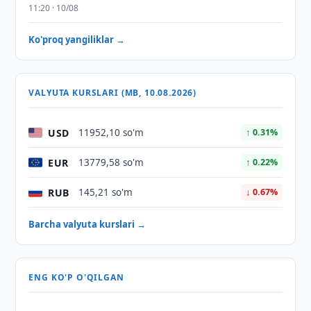
11:20 · 10/08
Ko'proq yangiliklar →
VALYUTA KURSLARI (MB, 10.08.2026)
USD
11952,10 so'm
↑ 0.31%
EUR
13779,58 so'm
↑ 0.22%
RUB
145,21 so'm
↓ 0.67%
Barcha valyuta kurslari →
ENG KO'P O'QILGAN