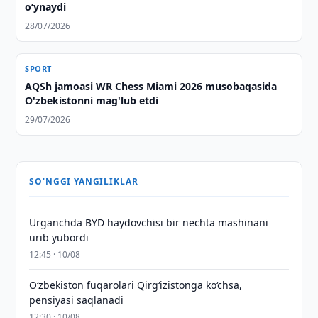
o‘ynaydi
28/07/2026
SPORT
AQSh jamoasi WR Chess Miami 2026 musobaqasida
O'zbekistonni mag'lub etdi
29/07/2026
SO'NGGI YANGILIKLAR
Urganchda BYD haydovchisi bir nechta mashinani
urib yubordi
12:45 · 10/08
O‘zbekiston fuqarolari Qirg‘izistonga ko‘chsa,
pensiyasi saqlanadi
12:30 · 10/08