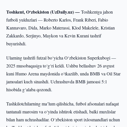
Toshkent, O‘zbekiston (UzDaily.uz) —
Toshkentga jahon
futboli yulduzlari — Roberto Karlos, Frank Riberi, Fabio
Kannavaro, Dida, Marko Materassi, Klod Makelele, Kristian
Zakkardo, Serjinyo, Maykon va Kevin Kurani tashrif
buyurishdi.
Ularning tashrifi futzal bo‘yicha O‘zbekiston Superkubogi —
2025 musobaqasiga to‘g‘ri keldi. Ushbu bellashuv 26 avgust
kuni Humo Arena maydonida o‘tkazilib, unda BMB va Oil Star
jamoalari kuch sinashdi. Uchrashuvda BMB jamoasi 5:1
hisobida g‘alaba qozondi.
Tashkilotchilarning maʼlum qilishicha, futbol afsonalari nafaqat
tantanali marosim va o‘yinda ishtirok etishadi, balki muxlislar
bilan ham uchrashadilar. O‘zbekiston sport ixlosmandlari uchun