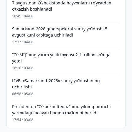
7 avgustdan O‘zbekistonda hayvonlarni ro‘yxatdan
o‘tkazish boshlanadi
18:45 · 04/08
Samarkand-2028 giperspektral sun’iy yo‘ldoshi 5-
avgust kuni orbitaga uchiriladi
17:37 · 04/08
“O‘zMIJ”ning yarim yillik foydasi 2,1 trillion so‘mga
yetdi
18:10 · 03/08
LIVE: «Samarkand-2028» sun’iy yo‘ldoshining
uchirilishi
06:58 · 05/08
Prezidentga “Oʻzbekneftegaz”ning yilning birinchi
yarmidagi faoliyati haqida maʼlumot berildi
17:54 · 03/08