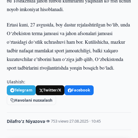
bu Toshkentda jahon futboli kumirlarini yaqindan ko‘rish uchun
noyob imkoniyat hisoblanadi.
Ertasi kuni, 27 avgustda, boy dastur rejalashtirilgan bo‘lib, unda
O‘zbekiston terma jamoasi va jahon afsonalari jamoasi
o‘rtasidagi do‘stlik uchrashuvi ham bor. Kutilishicha, mazkur
tadbir nafaqat mamlakat sport jamoatchiligi, balki xalqaro
kuzatuvchilar eʼtiborini ham o‘ziga jalb qilib, O‘zbekistonda
sport tadbirlarini rivojlantirishda yorqin bosqich bo‘ladi.
Ulashish:
Telegram
Twitter/X
Facebook
Havolani nusxalash
Dilafro'z Niyazova
·
👁 753 views
·
27.08.2025 · 10:45