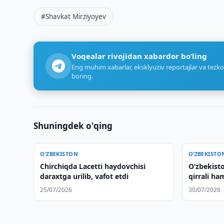
#Shavkat Mirziyoyev
Voqealar rivojidan xabardor bo‘ling
Eng muhim xabarlar, eksklyuziv reportajlar va tezko
boring.
Shuningdek o'qing
O‘ZBEKISTON
O‘ZBEKISTO
Chirchiqda Lacetti haydovchisi
Oʻzbekisto
daraxtga urilib, vafot etdi
qirrali ha
rivojlanti
25/07/2026
30/07/2026
yoʻnalish