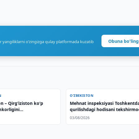
Obuna bo'ling
r yangiliklarni o‘zingizga qulay platformada kuzatib
N
O‘ZBEKISTON
n – Qirgʻiziston koʻp
Mehnat inspeksiyasi Toshkentd
mkorligini
qurilishdagi hodisani tekshirm
rishning ustuvor
03/08/2026
lari muhokama qilindi