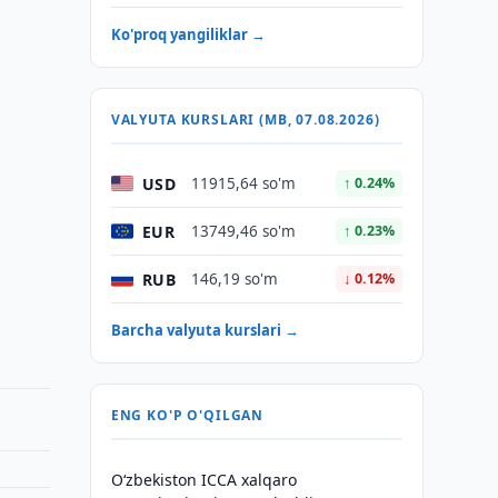
Ko'proq yangiliklar →
VALYUTA KURSLARI (MB, 07.08.2026)
USD
11915,64 so'm
↑ 0.24%
EUR
13749,46 so'm
↑ 0.23%
RUB
146,19 so'm
↓ 0.12%
Barcha valyuta kurslari →
ENG KO'P O'QILGAN
O‘zbekiston ICCA xalqaro