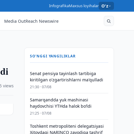
Infografika
Maxsus loyihalar
O'z
Media OutReach Newswire
SO'NGGI YANGILIKLAR
di
Senat pensiya tayinlash tartibiga
kiritilgan o'zgartirishlarni ma'qulladi
5 views
21:30 · 07/08
Samarqandda yuk mashinasi
haydovchisi YTHda halok bo‘ldi
21:25 · 07/08
Toshkent metropoliteni delegatsiyasi
Xitoydagi NARINCO zavodiga tashrif