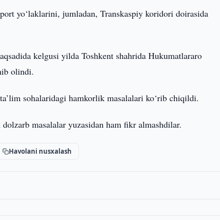
ort yo‘laklarini, jumladan, Transkaspiy koridori doirasida
 maqsadida kelgusi yilda Toshkent shahrida Hukumatlararo
ib olindi.
a’lim sohalaridagi hamkorlik masalalari ko‘rib chiqildi.
 dolzarb masalalar yuzasidan ham fikr almashdilar.
Havolani nusxalash