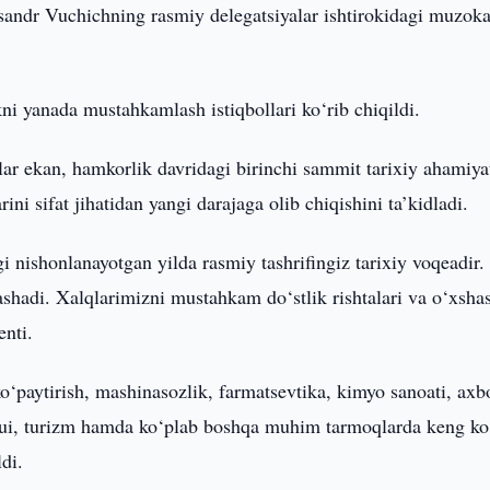
sandr Vuchichning rasmiy delegatsiyalar ishtirokidagi muzoka
ni yanada mustahkamlash istiqbollari ko‘rib chiqildi.
lar ekan, hamkorlik davridagi birinchi sammit tarixiy ahamiya
ni sifat jihatidan yangi darajaga olib chiqishini ta’kidladi.
i nishonlanayotgan yilda rasmiy tashrifingiz tarixiy voqeadir.
ashadi. Xalqlarimizni mustahkam do‘stlik rishtalari va o‘xsha
enti.
o‘paytirish, mashinasozlik, farmatsevtika, kimyo sanoati, axb
jmui, turizm hamda ko‘plab boshqa muhim tarmoqlarda keng ko
ldi.