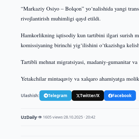
“Markaziy Osiyo – Bolqon” yo‘nalishida yangi transp
rivojlantirish muhimligi qayd etildi.
Hamkorlikning iqtisodiy kun tartibini ilgari surish
komissiyaning birinchi yig‘ilishini o‘tkazishga kelish
Tartibli mehnat migratsiyasi, madaniy-gumanitar va t
Yetakchilar mintaqaviy va xalqaro ahamiyatga molik
Ulashish:
Telegram
Twitter/X
Facebook
UzDaily
·
👁 1605 views
·
28.10.2025 · 20:42