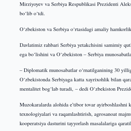
Mirziyoyev va Serbiya Respublikasi Prezidenti Alek
bo‘lib o‘tdi.
O‘zbekiston va Serbiya o‘rtasidagi amaliy hamkorlik
Davlatimiz rahbari Serbiya yetakchisini samimiy qut
ega bo‘lishini va O‘zbekiston – Serbiya munosabatlari
– Diplomatik munosabatlar o‘rnatilganining 30 yillig
O‘zbekistonda Serbiyaga katta xayrixohlik bilan qar
mentalitet bog‘lab turadi, – dedi O‘zbekiston Prezid
Muzokaralarda alohida e’tibor tovar ayirboshlashni k
texnologiyalari va raqamlashtirish, agrosanoat ma
kooperatsiya dasturini tayyorlash masalalariga qarati