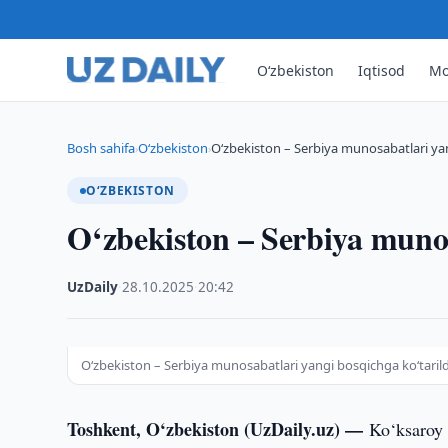
O‘zbekiston
Iqtisod
Mo
Bosh sahifa
O‘zbekiston
O‘zbekiston – Serbiya munosabatlari yan
›
›
O‘ZBEKISTON
O‘zbekiston – Serbiya munos
UzDaily
·
28.10.2025
·
20:42
O‘zbekiston – Serbiya munosabatlari yangi bosqichga ko‘tarild
Toshkent, O‘zbekiston (UzDaily.uz) —
Ko‘ksaroy 