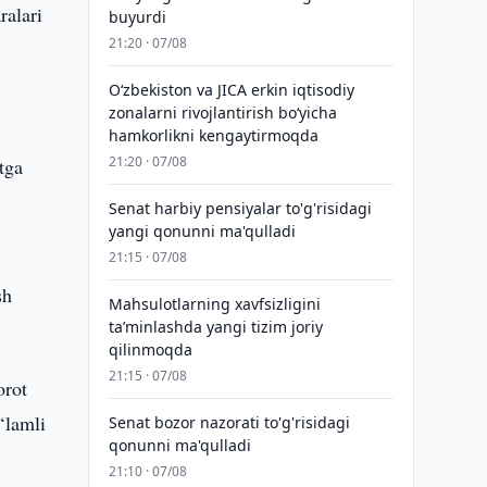
ralari
buyurdi
21:20 · 07/08
Oʻzbekiston va JICA erkin iqtisodiy
zonalarni rivojlantirish boʻyicha
hamkorlikni kengaytirmoqda
21:20 · 07/08
tga
Senat harbiy pensiyalar to'g'risidagi
yangi qonunni ma'qulladi
21:15 · 07/08
sh
Mahsulotlarning xavfsizligini
taʼminlashda yangi tizim joriy
qilinmoqda
21:15 · 07/08
orot
‘lamli
Senat bozor nazorati to'g'risidagi
qonunni ma'qulladi
21:10 · 07/08