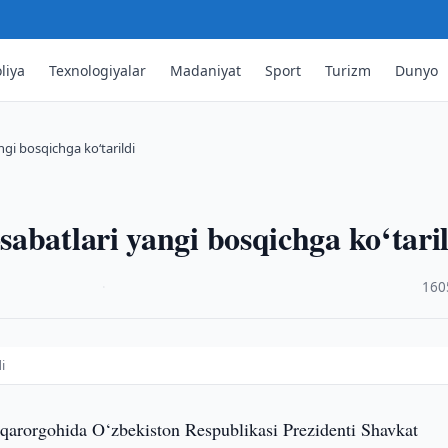
liya
Texnologiyalar
Madaniyat
Sport
Turizm
Dunyo
gi bosqichga ko‘tarildi
abatlari yangi bosqichga ko‘taril
·
160
i
qarorgohida O‘zbekiston Respublikasi Prezidenti Shavkat