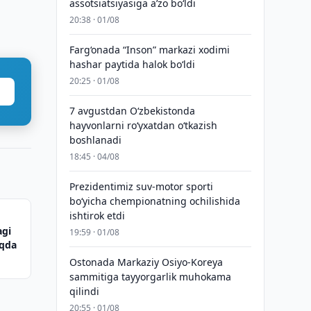
assotsiatsiyasiga aʼzo bo‘ldi
20:38 · 01/08
Farg‘onada “Inson” markazi xodimi
hashar paytida halok bo‘ldi
20:25 · 01/08
7 avgustdan O‘zbekistonda
hayvonlarni ro‘yxatdan o‘tkazish
boshlanadi
18:45 · 04/08
Prezidentimiz suv-motor sporti
bo‘yicha chempionatning ochilishida
ishtirok etdi
agi
19:59 · 01/08
oqda
Ostonada Markaziy Osiyo-Koreya
sammitiga tayyorgarlik muhokama
qilindi
20:55 · 01/08