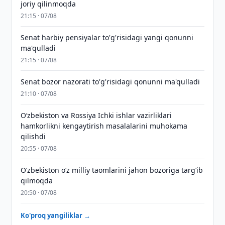
joriy qilinmoqda
21:15 · 07/08
Senat harbiy pensiyalar to'g'risidagi yangi qonunni
ma'qulladi
21:15 · 07/08
Senat bozor nazorati to'g'risidagi qonunni ma'qulladi
21:10 · 07/08
Oʻzbekiston va Rossiya Ichki ishlar vazirliklari
hamkorlikni kengaytirish masalalarini muhokama
qilishdi
20:55 · 07/08
Oʻzbekiston oʻz milliy taomlarini jahon bozoriga targʻib
qilmoqda
20:50 · 07/08
Ko'proq yangiliklar →