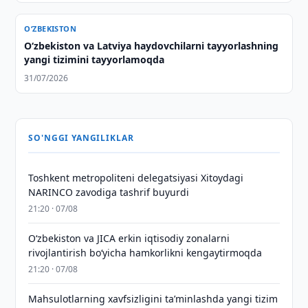
O‘ZBEKISTON
Oʻzbekiston va Latviya haydovchilarni tayyorlashning
yangi tizimini tayyorlamoqda
31/07/2026
SO'NGGI YANGILIKLAR
Toshkent metropoliteni delegatsiyasi Xitoydagi
NARINCO zavodiga tashrif buyurdi
21:20 · 07/08
Oʻzbekiston va JICA erkin iqtisodiy zonalarni
rivojlantirish boʻyicha hamkorlikni kengaytirmoqda
21:20 · 07/08
Mahsulotlarning xavfsizligini taʼminlashda yangi tizim