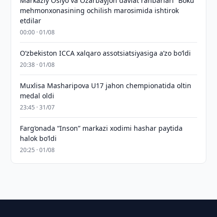
Markaziy Osiyo va Ozarbayjon davlat rahbarlari “Boku”
mehmonxonasining ochilish marosimida ishtirok
etdilar
00:00 · 01/08
O‘zbekiston ICCA xalqaro assotsiatsiyasiga aʼzo bo‘ldi
20:38 · 01/08
Muxlisa Masharipova U17 jahon chempionatida oltin
medal oldi
23:45 · 31/07
Farg‘onada “Inson” markazi xodimi hashar paytida
halok bo‘ldi
20:25 · 01/08