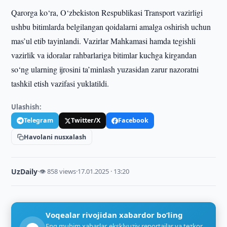
Qarorga ko‘ra, O‘zbekiston Respublikasi Transport vazirligi
ushbu bitimlarda belgilangan qoidalarni amalga oshirish uchun
mas’ul etib tayinlandi. Vazirlar Mahkamasi hamda tegishli
vazirlik va idoralar rahbarlariga bitimlar kuchga kirgandan
so‘ng ularning ijrosini ta’minlash yuzasidan zarur nazoratni
tashkil etish vazifasi yuklatildi.
Ulashish:
Telegram
Twitter/X
Facebook
Havolani nusxalash
UzDaily
·
👁 858 views
·
17.01.2025 · 13:20
Voqealar rivojidan xabardor bo‘ling
Eng muhim xabarlar, eksklyuziv reportajlar va tezkor