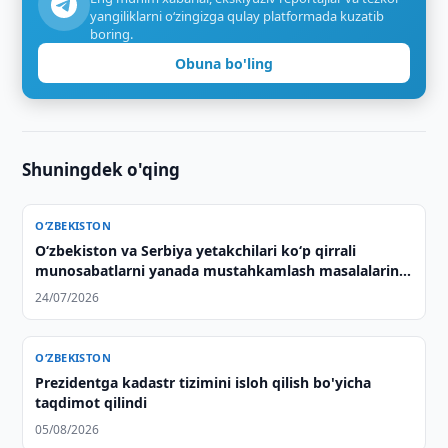
yangiliklarni o‘zingizga qulay platformada kuzatib
boring.
Obuna bo'ling
Shuningdek o'qing
O‘ZBEKISTON
Oʻzbekiston va Serbiya yetakchilari koʻp qirrali
munosabatlarni yanada mustahkamlash masalalarini
muhokama qildilar
24/07/2026
O‘ZBEKISTON
Prezidentga kadastr tizimini isloh qilish bo'yicha
taqdimot qilindi
05/08/2026