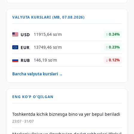
VALYUTA KURSLARI (MB, 07.08.2026)
USD
11915,64 so'm
↑ 0.24%
EUR
13749,46 so'm
↑ 0.23%
RUB
146,19 so'm
↓ 0.12%
Barcha valyuta kurslari →
ENG KO'P O'QILGAN
Toshkentda kichik biznesga bino va yer bepul beriladi
23:07 · 31/07