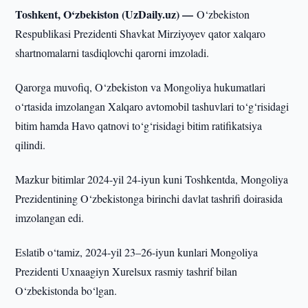
Toshkent, O‘zbekiston (UzDaily.uz) —
O‘zbekiston
Respublikasi Prezidenti Shavkat Mirziyoyev qator xalqaro
shartnomalarni tasdiqlovchi qarorni imzoladi.
Qarorga muvofiq, O‘zbekiston va Mongoliya hukumatlari
o‘rtasida imzolangan Xalqaro avtomobil tashuvlari to‘g‘risidagi
bitim hamda Havo qatnovi to‘g‘risidagi bitim ratifikatsiya
qilindi.
Mazkur bitimlar 2024-yil 24-iyun kuni Toshkentda, Mongoliya
Prezidentining O‘zbekistonga birinchi davlat tashrifi doirasida
imzolangan edi.
Eslatib o‘tamiz, 2024-yil 23–26-iyun kunlari Mongoliya
Prezidenti Uxnaagiyn Xurelsux rasmiy tashrif bilan
O‘zbekistonda bo‘lgan.