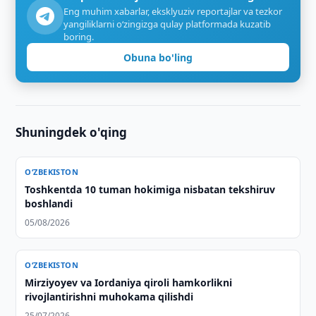
Eng muhim xabarlar, eksklyuziv reportajlar va tezkor
yangiliklarni o‘zingizga qulay platformada kuzatib
boring.
Obuna bo'ling
Shuningdek o'qing
O‘ZBEKISTON
Toshkentda 10 tuman hokimiga nisbatan tekshiruv
boshlandi
05/08/2026
O‘ZBEKISTON
Mirziyoyev va Iordaniya qiroli hamkorlikni
rivojlantirishni muhokama qilishdi
25/07/2026