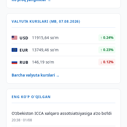
VALYUTA KURSLARI (MB, 07.08.2026)
USD
11915,64 so'm
↑ 0.24%
EUR
13749,46 so'm
↑ 0.23%
RUB
146,19 so'm
↓ 0.12%
Barcha valyuta kurslari →
ENG KO'P O'QILGAN
O‘zbekiston ICCA xalqaro assotsiatsiyasiga aʼzo bo‘ldi
20:38 · 01/08