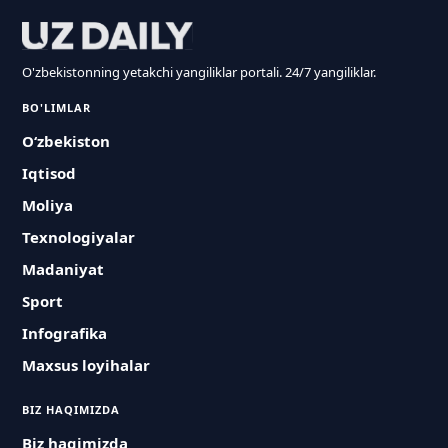
O'zbekistonning yetakchi yangiliklar portali. 24/7 yangiliklar.
BO'LIMLAR
O‘zbekiston
Iqtisod
Moliya
Texnologiyalar
Madaniyat
Sport
Infografika
Maxsus loyihalar
BIZ HAQIMIZDA
Biz haqimizda