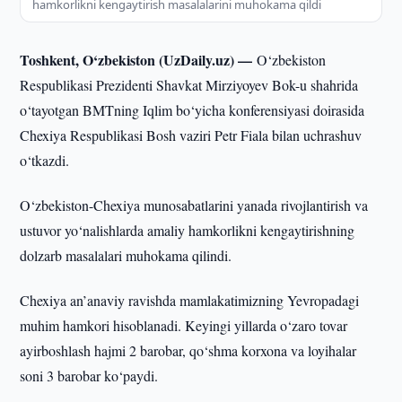
hamkorlikni kengaytirish masalalarini muhokama qildi
Toshkent, O‘zbekiston (UzDaily.uz) —
O‘zbekiston
Respublikasi Prezidenti Shavkat Mirziyoyev Bok-u shahrida
o‘tayotgan BMTning Iqlim bo‘yicha konferensiyasi doirasida
Chexiya Respublikasi Bosh vaziri Petr Fiala bilan uchrashuv
o‘tkazdi.
O‘zbekiston-Chexiya munosabatlarini yanada rivojlantirish va
ustuvor yo‘nalishlarda amaliy hamkorlikni kengaytirishning
dolzarb masalalari muhokama qilindi.
Chexiya an’anaviy ravishda mamlakatimizning Yevropadagi
muhim hamkori hisoblanadi. Keyingi yillarda o‘zaro tovar
ayirboshlash hajmi 2 barobar, qo‘shma korxona va loyihalar
soni 3 barobar ko‘paydi.