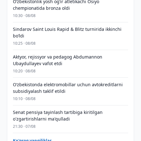
O‘zbekistonlik yosh og‘ir atletikachi Osiyo
chempionatida bronza oldi
10:30 · 08/08
Sindarov Saint Louis Rapid & Blitz turnirida ikkinchi
bo‘ldi
10:25 · 08/08
Aktyor, rejissyor va pedagog Abdumannon
Ubaydullayev vafot etdi
10:20 · 08/08
O‘zbekistonda elektromobillar uchun avtokreditlarni
subsidiyalash taklif etildi
10:10 · 08/08
Senat pensiya tayinlash tartibiga kiritilgan
o'zgartirishlarni ma'qulladi
21:30 · 07/08
Ko'proq yangiliklar →