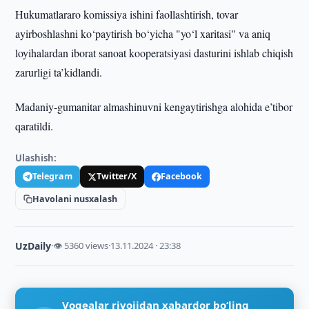
Hukumatlararo komissiya ishini faollashtirish, tovar
ayirboshlashni ko‘paytirish bo‘yicha "yo‘l xaritasi" va aniq
loyihalardan iborat sanoat kooperatsiyasi dasturini ishlab chiqish
zarurligi ta’kidlandi.
Madaniy-gumanitar almashinuvni kengaytirishga alohida e’tibor
qaratildi.
Ulashish:
Telegram
Twitter/X
Facebook
Havolani nusxalash
UzDaily
·
👁 5360 views
·
13.11.2024 · 23:38
Voqealar rivojidan xabardor bo‘ling