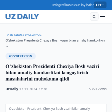
Infografika
Maxsus loyihalar
O'z
Bosh sahifa
O‘zbekiston
›
›
O‘zbekiston Prezidenti Chexiya Bosh vaziri bilan amaliy hamkorlikni
…
O‘ZBEKISTON
O‘zbekiston Prezidenti Chexiya Bosh vaziri
bilan amaliy hamkorlikni kengaytirish
masalalarini muhokama qildi
UzDaily
·
13.11.2024
·
23:38
·
5360 views
O‘zbekiston Prezidenti Chexiya Bosh vaziri bilan amaliy