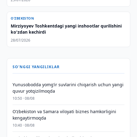
O‘ZBEKISTON
Mirziyoyev Toshkentdagi yangi inshootlar qurilishini
ko'zdan kechirdi
28/07/2026
SO'NGGI YANGILIKLAR
Yunusobodda yomg‘ir suvlarini chiqarish uchun yangi
quvur yotqizilmoqda
10:50 · 08/08
Oʻzbekiston va Samara viloyati biznes hamkorligini
kengaytirmoqda
10:40 · 08/08