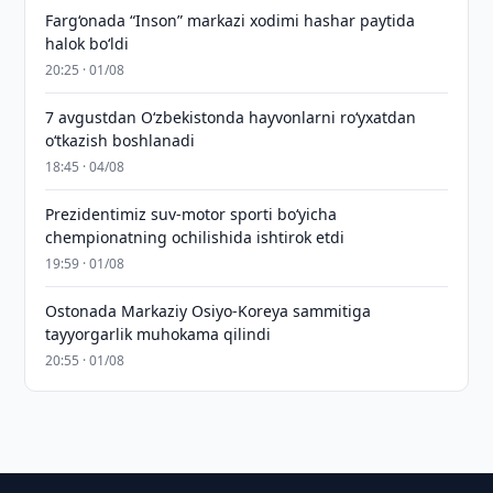
Farg‘onada “Inson” markazi xodimi hashar paytida
halok bo‘ldi
20:25 · 01/08
7 avgustdan O‘zbekistonda hayvonlarni ro‘yxatdan
o‘tkazish boshlanadi
18:45 · 04/08
Prezidentimiz suv-motor sporti bo‘yicha
chempionatning ochilishida ishtirok etdi
19:59 · 01/08
Ostonada Markaziy Osiyo-Koreya sammitiga
tayyorgarlik muhokama qilindi
20:55 · 01/08