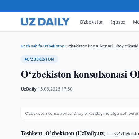
O‘zbekiston
Iqtisod
Mo
Bosh sahifa
O‘zbekiston
O‘zbekiston konsulxonasi Oltoy o‘lkasid
›
›
O‘ZBEKISTON
O‘zbekiston konsulxonasi Ol
UzDaily
·
15.06.2026
·
17:50
O‘zbekiston konsulxonasi Oltoy o‘lkasidagi holatga izoh berdi
Toshkent, O’zbekiston (UzDaily.uz) —
O‘zbekisto