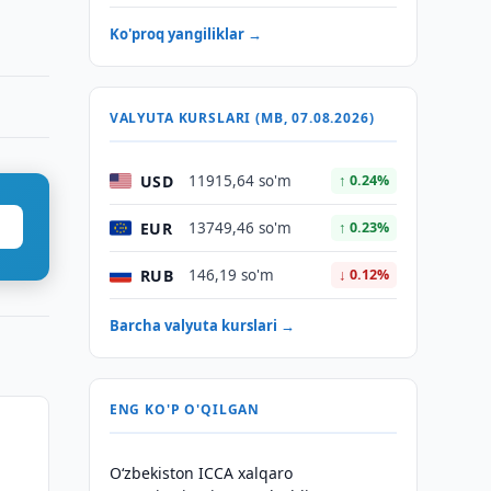
Ko'proq yangiliklar →
VALYUTA KURSLARI (MB, 07.08.2026)
USD
11915,64 so'm
↑ 0.24%
EUR
13749,46 so'm
↑ 0.23%
RUB
146,19 so'm
↓ 0.12%
Barcha valyuta kurslari →
ENG KO'P O'QILGAN
O‘zbekiston ICCA xalqaro