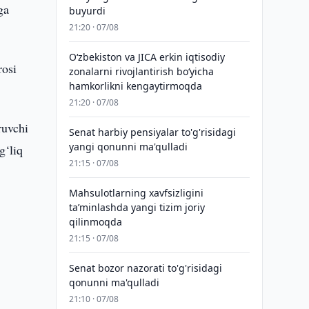
ga
buyurdi
21:20 · 07/08
Oʻzbekiston va JICA erkin iqtisodiy
rosi
zonalarni rivojlantirish boʻyicha
hamkorlikni kengaytirmoqda
21:20 · 07/08
ruvchi
Senat harbiy pensiyalar to'g'risidagi
yangi qonunni ma'qulladi
g‘liq
21:15 · 07/08
Mahsulotlarning xavfsizligini
taʼminlashda yangi tizim joriy
qilinmoqda
21:15 · 07/08
Senat bozor nazorati to'g'risidagi
qonunni ma'qulladi
21:10 · 07/08