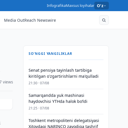
Infografika
Maxsus loyihalar
O'z
Media OutReach Newswire
SO'NGGI YANGILIKLAR
i
Senat pensiya tayinlash tartibiga
kiritilgan o'zgartirishlarni ma'qulladi
7 views
21:30 · 07/08
Samarqandda yuk mashinasi
haydovchisi YTHda halok bo‘ldi
21:25 · 07/08
Toshkent metropoliteni delegatsiyasi
i
Xitoydagi NARINCO zavodiga tashrif