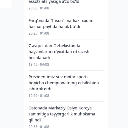
assotsiatsiyasiga aʼzo bo‘ldi
20:38 · 01/08
Farg‘onada “Inson” markazi xodimi
hashar paytida halok bo‘ldi
20:25 · 01/08
7 avgustdan O‘zbekistonda
hayvonlarni ro‘yxatdan o‘tkazish
boshlanadi
18:45 · 04/08
Prezidentimiz suv-motor sporti
bo‘yicha chempionatning ochilishida
ishtirok etdi
19:59 · 01/08
Ostonada Markaziy Osiyo-Koreya
sammitiga tayyorgarlik muhokama
qilindi
20:55 · 01/08