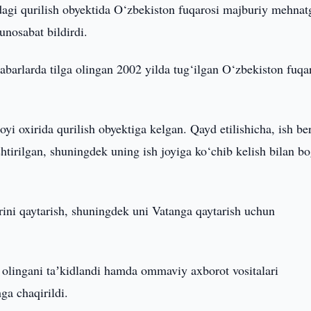
dagi qurilish obyektida O‘zbekiston fuqarosi majburiy mehnat
unosabat bildirdi.
barlarda tilga olingan 2002 yilda tug‘ilgan O‘zbekiston fuqa
yi oxirida qurilish obyektiga kelgan. Qayd etilishicha, ish be
htirilgan, shuningdek uning ish joyiga ko‘chib kelish bilan bo
rini qaytarish, shuningdek uni Vatanga qaytarish uchun
 olingani taʼkidlandi hamda ommaviy axborot vositalari
ga chaqirildi.