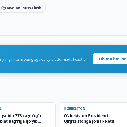
Havolani nusxalash
Obuna bo'ling
r yangiliklarni o‘zingizga qulay platformada kuzatib
N
O‘ZBEKISTON
oyatida 778 ta yo‘rg‘a
O‘zbekiston Prezidenti
biat bag‘riga qo‘yib
Qirg‘izistonga jo‘nab ketdi