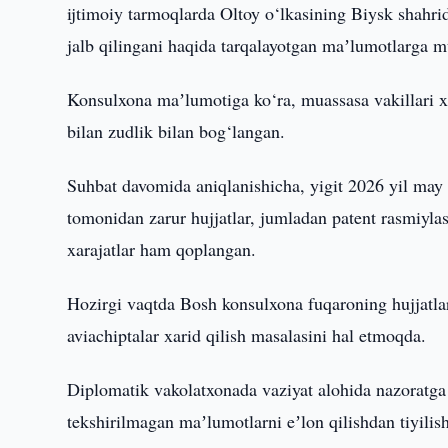
ijtimoiy tarmoqlarda Oltoy o‘lkasining Biysk shahri
jalb qilingani haqida tarqalayotgan maʼlumotlarga m
Konsulxona maʼlumotiga ko‘ra, muassasa vakillari xa
bilan zudlik bilan bog‘langan.
Suhbat davomida aniqlanishicha, yigit 2026 yil may o
tomonidan zarur hujjatlar, jumladan patent rasmiylas
xarajatlar ham qoplangan.
Hozirgi vaqtda Bosh konsulxona fuqaroning hujjatla
aviachiptalar xarid qilish masalasini hal etmoqda.
Diplomatik vakolatxonada vaziyat alohida nazoratga
tekshirilmagan maʼlumotlarni eʼlon qilishdan tiyilish