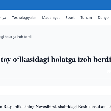
liya
Texnologiyalar
Madaniyat
Sport
Turizm
Dunyo
agi holatga izoh berdi
toy o‘lkasidagi holatga izoh berd
·
33
n Respublikasining Novosibirsk shahridagi Bosh konsulxonas