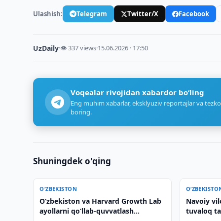
Ulashish:
Telegram
Twitter/X
Facebook
UzDaily
·
👁 337 views
·
15.06.2026 · 17:50
Voqealar rivojidan xabardor bo‘ling
Eng muhim xabarlar, eksklyuziv reportajlar va tezko
boring.
Shuningdek o'qing
O‘ZBEKISTON
O‘ZBEKISTO
Oʻzbekiston va Harvard Growth Lab
Navoiy vil
ayollarni qoʻllab-quvvatlash
tuvaloq ta
masalalarini muhokama qilishdi
yuborildi