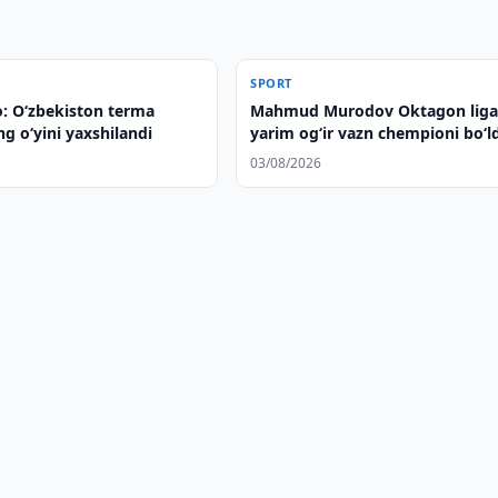
SPORT
: O‘zbekiston terma
Mahmud Murodov Oktagon liga
g o‘yini yaxshilandi
yarim og‘ir vazn chempioni bo‘l
03/08/2026