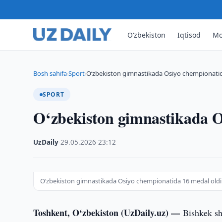
O‘zbekiston
Iqtisod
Mo
Bosh sahifa
Sport
O‘zbekiston gimnastikada Osiyo chempionatid
›
›
SPORT
O‘zbekiston gimnastikada O
UzDaily
·
29.05.2026
·
23:12
O‘zbekiston gimnastikada Osiyo chempionatida 16 medal oldi
Toshkent, O‘zbekiston (UzDaily.uz) —
Bishkek sh