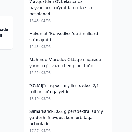
7 avgustdan O‘zbekistonda
hayvonlarni ro‘yxatdan o‘tkazish
boshlanadi
18:45 · 04/08
sida
Hukumat “Bunyodkor”ga 5 milliard
di
so‘m ajratdi
12:45 · 03/08
Mahmud Murodov Oktagon ligasida
yarim og‘ir vazn chempioni bo‘ldi
12:25 · 03/08
“O‘zMIJ”ning yarim yillik foydasi 2,1
trillion so‘mga yetdi
18:10 · 03/08
Samarkand-2028 giperspektral sun’iy
yo‘ldoshi 5-avgust kuni orbitaga
uchiriladi
17:37 · 04/08