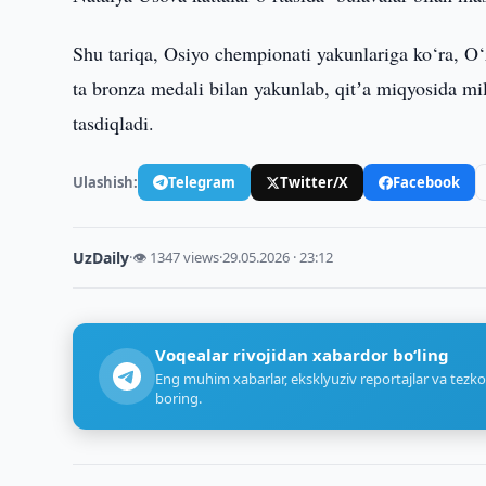
Shu tariqa, Osiyo chempionati yakunlariga ko‘ra, O
ta bronza medali bilan yakunlab, qitʼa miqyosida mi
tasdiqladi.
Ulashish:
Telegram
Twitter/X
Facebook
UzDaily
·
👁 1347 views
·
29.05.2026 · 23:12
Voqealar rivojidan xabardor bo‘ling
Eng muhim xabarlar, eksklyuziv reportajlar va tezko
boring.