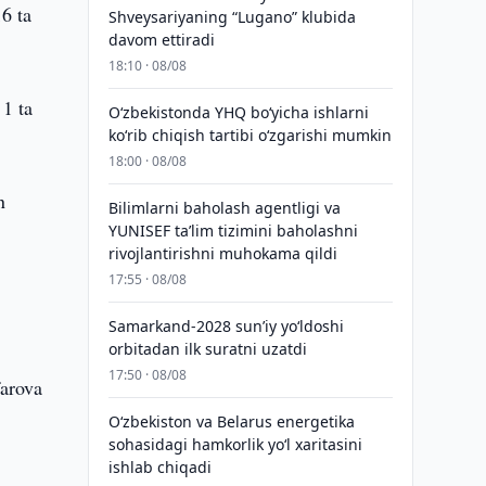
16 ta
Shveysariyaning “Lugano” klubida
davom ettiradi
18:10 · 08/08
 1 ta
O‘zbekistonda YHQ bo‘yicha ishlarni
ko‘rib chiqish tartibi o‘zgarishi mumkin
18:00 · 08/08
n
Bilimlarni baholash agentligi va
YUNISEF taʼlim tizimini baholashni
rivojlantirishni muhokama qildi
17:55 · 08/08
Samarkand-2028 sunʼiy yo‘ldoshi
orbitadan ilk suratni uzatdi
17:50 · 08/08
farova
Oʻzbekiston va Belarus energetika
sohasidagi hamkorlik yoʻl xaritasini
ishlab chiqadi