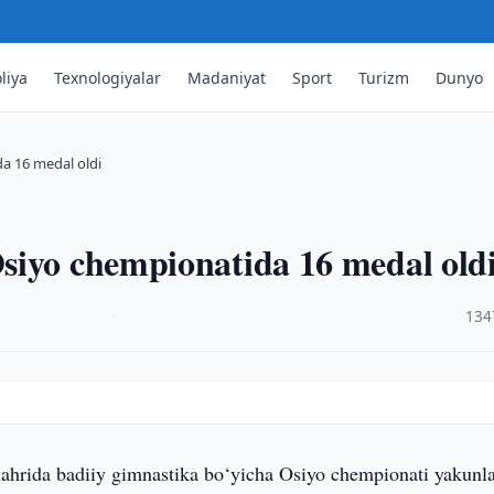
liya
Texnologiyalar
Madaniyat
Sport
Turizm
Dunyo
a 16 medal oldi
siyo chempionatida 16 medal old
·
134
ahrida badiiy gimnastika bo‘yicha Osiyo chempionati yakunla