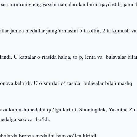
si turnirning eng yaxshi natijalaridan birini qayd etib, jami 
ilar jamoa medallar jamg‘armasini 5 ta oltin, 2 ta kumush va
di. U kattalar o‘rtasida halqa, to‘p, lenta va bulavalar bila
ova keltirdi. U o‘smirlar o‘rtasida bulavalar bilan mashq
Usova kumush medalni qo‘lga kiritdi. Shuningdek, Yasmina Zu
medalga sazovor bo‘ldi.
shqlarda bronza medalini ham qo‘lga kiritdi.