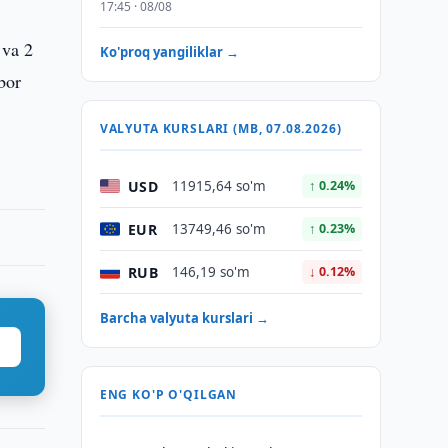
17:45 · 08/08
 va 2
Ko'proq yangiliklar →
bor
VALYUTA KURSLARI (MB, 07.08.2026)
USD
11915,64 so'm
↑ 0.24%
EUR
13749,46 so'm
↑ 0.23%
RUB
146,19 so'm
↓ 0.12%
Barcha valyuta kurslari →
ENG KO'P O'QILGAN