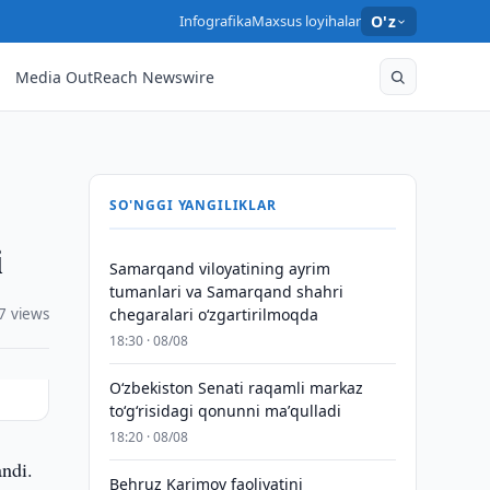
Infografika
Maxsus loyihalar
O'z
Media OutReach Newswire
SO'NGGI YANGILIKLAR
i
Samarqand viloyatining ayrim
tumanlari va Samarqand shahri
7 views
chegaralari oʻzgartirilmoqda
18:30 · 08/08
Oʻzbekiston Senati raqamli markaz
toʻgʻrisidagi qonunni maʼqulladi
18:20 · 08/08
ndi.
Behruz Karimov faoliyatini