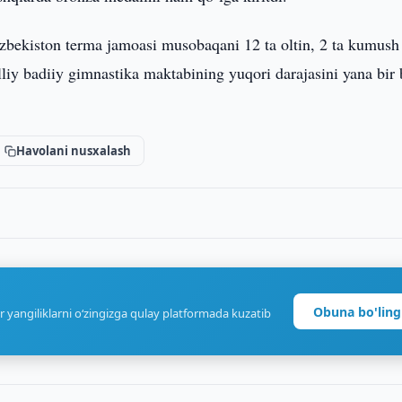
‘zbekiston terma jamoasi musobaqani 12 ta oltin, 2 ta kumush
lliy badiiy gimnastika maktabining yuqori darajasini yana bir 
Havolani nusxalash
Obuna bo'ling
r yangiliklarni o‘zingizga qulay platformada kuzatib