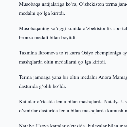
Musobaqa natijalariga ko‘ra, O‘zbekiston terma jamoa
medalni qo‘lga kiritdi.
Musobaqaning so‘nggi kunida o‘zbekistonlik sportch
bronza medali bilan boyitdi.
Taxmina Ikromova to‘rt karra Osiyo chempioniga aylan
mashqlarda oltin medallarni qo‘lga kiritdi.
Terma jamoaga yana bir oltin medalni Anora Mamajon
dasturida g‘olib bo‘ldi.
Kattalar o‘rtasida lenta bilan mashqlarda Natalya 
o‘smirlar dasturida lenta bilan mashqlarda kumush 
Natalya Usova kattalar o‘rtasida bulavalar bilan ma