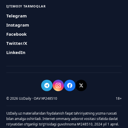
IJTIMOIY TARMOQLAR
Telegram
Instagram
Facebook
Twitter/X
LinkedIn
© 2026 UzDaily · OAV №248510
18+
UzDaily.uz materiallaridan foydalanish faqat tahririyatning yozma ruxsati
bilan amalga oshiriladi. Internet-ommaviy axborot vositasi sifatida davlat
roʻyxatidan oʻtganligi toʻgʻrisidagi guvohnoma №248510, 2024 yil 1 aprel.