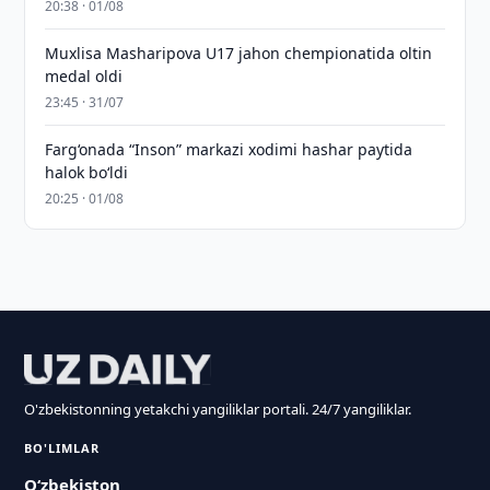
20:38 · 01/08
Muxlisa Masharipova U17 jahon chempionatida oltin
medal oldi
23:45 · 31/07
Farg‘onada “Inson” markazi xodimi hashar paytida
halok bo‘ldi
20:25 · 01/08
O'zbekistonning yetakchi yangiliklar portali. 24/7 yangiliklar.
BO'LIMLAR
O‘zbekiston