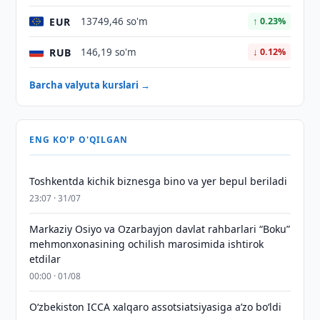
EUR
13749,46 so'm
↑ 0.23%
RUB
146,19 so'm
↓ 0.12%
Barcha valyuta kurslari →
ENG KO'P O'QILGAN
Toshkentda kichik biznesga bino va yer bepul beriladi
23:07 · 31/07
Markaziy Osiyo va Ozarbayjon davlat rahbarlari “Boku”
mehmonxonasining ochilish marosimida ishtirok
etdilar
00:00 · 01/08
O‘zbekiston ICCA xalqaro assotsiatsiyasiga aʼzo bo‘ldi