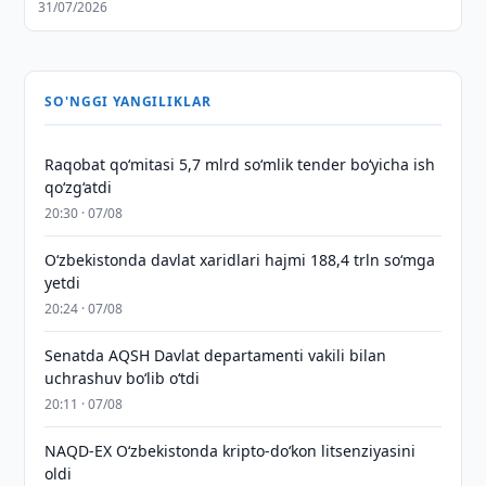
31/07/2026
SO'NGGI YANGILIKLAR
Raqobat qo‘mitasi 5,7 mlrd so‘mlik tender bo‘yicha ish
qo‘zg‘atdi
20:30 · 07/08
O‘zbekistonda davlat xaridlari hajmi 188,4 trln so‘mga
yetdi
20:24 · 07/08
Senatda AQSH Davlat departamenti vakili bilan
uchrashuv boʻlib oʻtdi
20:11 · 07/08
NAQD-EX O‘zbekistonda kripto-do‘kon litsenziyasini
oldi