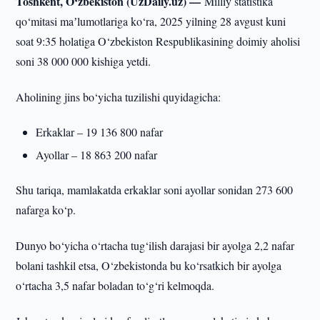
Toshkent, O‘zbekiston (UzDaily.uz) —
Milliy statistika
qo‘mitasi maʼlumotlariga ko‘ra, 2025 yilning 28 avgust kuni
soat 9:35 holatiga O‘zbekiston Respublikasining doimiy aholisi
soni 38 000 000 kishiga yetdi.
Aholining jins bo‘yicha tuzilishi quyidagicha:
Erkaklar – 19 136 800 nafar
Ayollar – 18 863 200 nafar
Shu tariqa, mamlakatda erkaklar soni ayollar sonidan 273 600
nafarga ko‘p.
Dunyo bo‘yicha o‘rtacha tug‘ilish darajasi bir ayolga 2,2 nafar
bolani tashkil etsa, O‘zbekistonda bu ko‘rsatkich bir ayolga
o‘rtacha 3,5 nafar boladan to‘g‘ri kelmoqda.