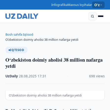
Infografika
Maxsus loyihalar
O'z
Bosh sahifa
Iqtisod
›
›
O‘zbekiston doimiy aholisi 38 million nafarga yetdi
IQTISOD
O‘zbekiston doimiy aholisi 38 million nafarga
yetdi
UzDaily
·
28.08.2025
·
17:31
·
698 views
O‘zbekiston doimiy aholisi 38 million nafarga yetdi