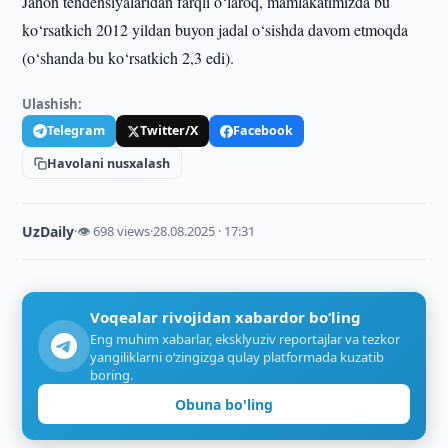
Jahon tendensiyalaridan farqli o‘laroq, mamlakatimizda bu
ko‘rsatkich 2012 yildan buyon jadal o‘sishda davom etmoqda
(o‘shanda bu ko‘rsatkich 2,3 edi).
Ulashish:
Telegram
Twitter/X
Facebook
Havolani nusxalash
UzDaily
·
👁 698 views
·
28.08.2025 · 17:31
Voqealar rivojidan xabardor bo‘ling
Eng muhim xabarlar, eksklyuziv reportajlar va tezkor
yangiliklarni o‘zingizga qulay platformada kuzatib
boring.
Obuna bo'ling