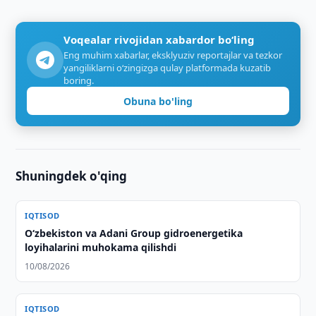
Voqealar rivojidan xabardor bo‘ling
Eng muhim xabarlar, eksklyuziv reportajlar va tezkor
yangiliklarni o‘zingizga qulay platformada kuzatib
boring.
Obuna bo'ling
Shuningdek o'qing
IQTISOD
Oʻzbekiston va Adani Group gidroenergetika
loyihalarini muhokama qilishdi
10/08/2026
IQTISOD