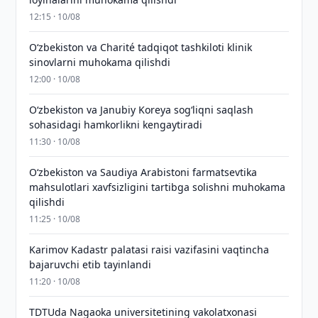
12:15 · 10/08
Oʻzbekiston va Charité tadqiqot tashkiloti klinik
sinovlarni muhokama qilishdi
12:00 · 10/08
Oʻzbekiston va Janubiy Koreya sogʻliqni saqlash
sohasidagi hamkorlikni kengaytiradi
11:30 · 10/08
Oʻzbekiston va Saudiya Arabistoni farmatsevtika
mahsulotlari xavfsizligini tartibga solishni muhokama
qilishdi
11:25 · 10/08
Karimov Kadastr palatasi raisi vazifasini vaqtincha
bajaruvchi etib tayinlandi
11:20 · 10/08
TDTUda Nagaoka universitetining vakolatxonasi