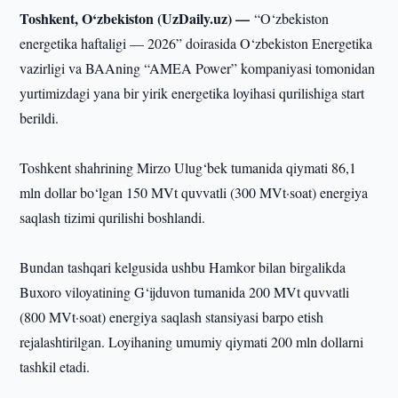
Toshkent, O‘zbekiston (UzDaily.uz) —
“O‘zbekiston
energetika haftaligi — 2026” doirasida O‘zbekiston Energetika
vazirligi va BAAning “AMEA Power” kompaniyasi tomonidan
yurtimizdagi yana bir yirik energetika loyihasi qurilishiga start
berildi.
Toshkent shahrining Mirzo Ulug‘bek tumanida qiymati 86,1
mln dollar bo‘lgan 150 MVt quvvatli (300 MVt·soat) energiya
saqlash tizimi qurilishi boshlandi.
Bundan tashqari kelgusida ushbu Hamkor bilan birgalikda
Buxoro viloyatining G‘ijduvon tumanida 200 MVt quvvatli
(800 MVt·soat) energiya saqlash stansiyasi barpo etish
rejalashtirilgan. Loyihaning umumiy qiymati 200 mln dollarni
tashkil etadi.