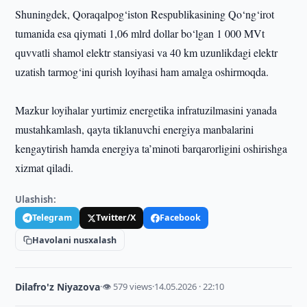
Shuningdek, Qoraqalpog‘iston Respublikasining Qo‘ng‘irot
tumanida esa qiymati 1,06 mlrd dollar bo‘lgan 1 000 MVt
quvvatli shamol elektr stansiyasi va 40 km uzunlikdagi elektr
uzatish tarmog‘ini qurish loyihasi ham amalga oshirmoqda.
Mazkur loyihalar yurtimiz energetika infratuzilmasini yanada
mustahkamlash, qayta tiklanuvchi energiya manbalarini
kengaytirish hamda energiya ta’minoti barqarorligini oshirishga
xizmat qiladi.
Ulashish:
Telegram
Twitter/X
Facebook
Havolani nusxalash
Dilafro'z Niyazova
·
👁 579 views
·
14.05.2026 · 22:10