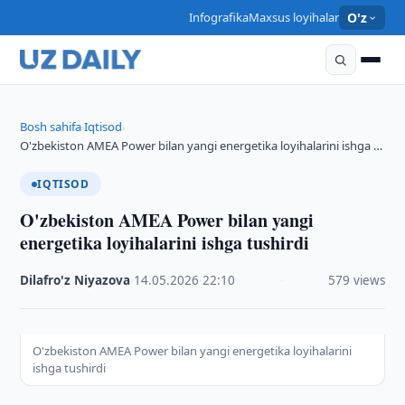
Infografika
Maxsus loyihalar
O'z
Bosh sahifa
Iqtisod
›
›
O'zbekiston AMEA Power bilan yangi energetika loyihalarini ishga …
IQTISOD
O'zbekiston AMEA Power bilan yangi
energetika loyihalarini ishga tushirdi
Dilafro'z Niyazova
·
14.05.2026
·
22:10
·
579 views
O'zbekiston AMEA Power bilan yangi energetika loyihalarini
ishga tushirdi