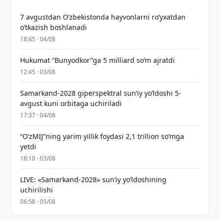
7 avgustdan O‘zbekistonda hayvonlarni ro‘yxatdan
o‘tkazish boshlanadi
18:45 · 04/08
Hukumat “Bunyodkor”ga 5 milliard so‘m ajratdi
12:45 · 03/08
Samarkand-2028 giperspektral sun’iy yo‘ldoshi 5-
avgust kuni orbitaga uchiriladi
17:37 · 04/08
“O‘zMIJ”ning yarim yillik foydasi 2,1 trillion so‘mga
yetdi
18:10 · 03/08
LIVE: «Samarkand-2028» sun’iy yo‘ldoshining
uchirilishi
06:58 · 05/08