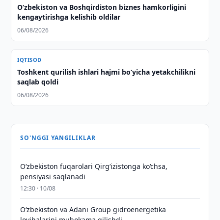
Oʻzbekiston va Boshqirdiston biznes hamkorligini
kengaytirishga kelishib oldilar
06/08/2026
IQTISOD
Toshkent qurilish ishlari hajmi bo‘yicha yetakchilikni
saqlab qoldi
06/08/2026
SO'NGGI YANGILIKLAR
O‘zbekiston fuqarolari Qirg‘izistonga ko‘chsa,
pensiyasi saqlanadi
12:30 · 10/08
Oʻzbekiston va Adani Group gidroenergetika
loyihalarini muhokama qilishdi