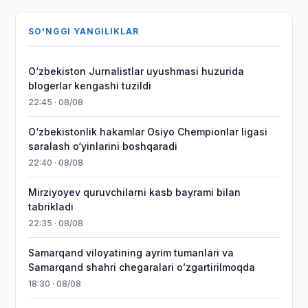
SO'NGGI YANGILIKLAR
O‘zbekiston Jurnalistlar uyushmasi huzurida
blogerlar kengashi tuzildi
22:45 · 08/08
O‘zbekistonlik hakamlar Osiyo Chempionlar ligasi
saralash o‘yinlarini boshqaradi
22:40 · 08/08
Mirziyoyev quruvchilarni kasb bayrami bilan
tabrikladi
22:35 · 08/08
Samarqand viloyatining ayrim tumanlari va
Samarqand shahri chegaralari oʻzgartirilmoqda
18:30 · 08/08