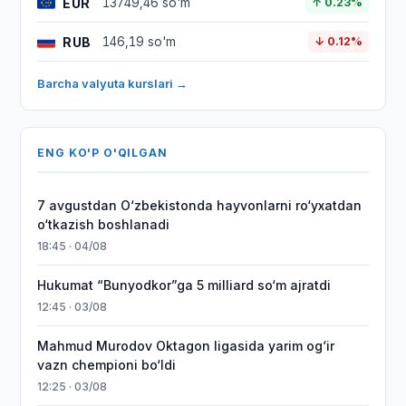
EUR
13749,46 so'm
↑ 0.23%
RUB
146,19 so'm
↓ 0.12%
Barcha valyuta kurslari →
ENG KO'P O'QILGAN
7 avgustdan O‘zbekistonda hayvonlarni ro‘yxatdan
o‘tkazish boshlanadi
18:45 · 04/08
Hukumat “Bunyodkor”ga 5 milliard so‘m ajratdi
12:45 · 03/08
Mahmud Murodov Oktagon ligasida yarim og‘ir
vazn chempioni bo‘ldi
12:25 · 03/08