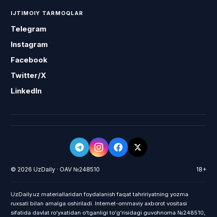
IJTIMOIY TARMOQLAR
Telegram
Instagram
Facebook
Twitter/X
LinkedIn
© 2026 UzDaily · OAV №248510
18+
UzDaily.uz materiallaridan foydalanish faqat tahririyatning yozma
ruxsati bilan amalga oshiriladi. Internet-ommaviy axborot vositasi
sifatida davlat roʻyxatidan oʻtganligi toʻgʻrisidagi guvohnoma №248510,