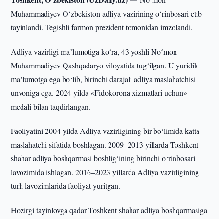
Muhammadiyev O‘zbekiston adliya vazirining o‘rinbosari etib
tayinlandi. Tegishli farmon prezident tomonidan imzolandi.
Adliya vazirligi maʼlumotiga ko‘ra, 43 yoshli Noʻmon
Muhammadiyev Qashqadaryo viloyatida tug‘ilgan. U yuridik
maʼlumotga ega bo‘lib, birinchi darajali adliya maslahatchisi
unvoniga ega. 2024 yilda «Fidokorona xizmatlari uchun»
medali bilan taqdirlangan.
Faoliyatini 2004 yilda Adliya vazirligining bir bo‘limida katta
maslahatchi sifatida boshlagan. 2009–2013 yillarda Toshkent
shahar adliya boshqarmasi boshlig‘ining birinchi o‘rinbosari
lavozimida ishlagan. 2016–2023 yillarda Adliya vazirligining
turli lavozimlarida faoliyat yuritgan.
Hozirgi tayinlovga qadar Toshkent shahar adliya boshqarmasiga