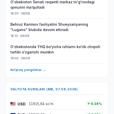
Oʻzbekiston Senati raqamli markaz toʻgʻrisidagi
qonunni maʼqulladi
18:20 · 08/08
Behruz Karimov faoliyatini Shveysariyaning
“Lugano” klubida davom ettiradi
18:10 · 08/08
O‘zbekistonda YHQ bo‘yicha ishlarni ko‘rib chiqish
tartibi o‘zgarishi mumkin
18:00 · 08/08
Ko'proq yangiliklar →
VALYUTA KURSLARI (MB, 07.08.2026)
USD
11915,64 so'm
↑ 0.24%