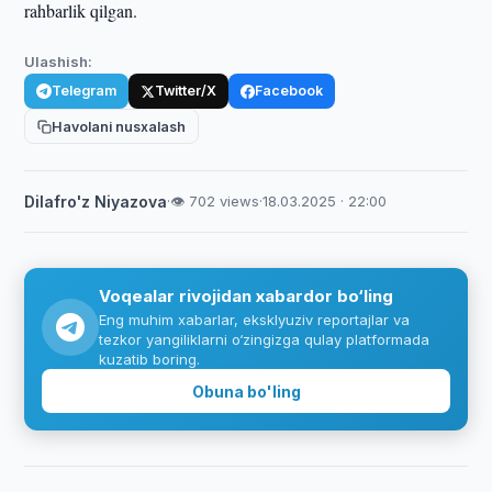
rahbarlik qilgan.
Ulashish:
Telegram
Twitter/X
Facebook
Havolani nusxalash
Dilafro'z Niyazova
·
👁 702 views
·
18.03.2025 · 22:00
Voqealar rivojidan xabardor bo‘ling
Eng muhim xabarlar, eksklyuziv reportajlar va
tezkor yangiliklarni o‘zingizga qulay platformada
kuzatib boring.
Obuna bo'ling