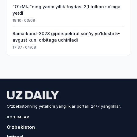
“O‘zMIJ”ning yarim yillik foydasi 2,1 trillion so‘mga
yetdi
18:10 · 03/08
Samarkand-2028 giperspektral sun’iy yo‘ldoshi 5-
avgust kuni orbitaga uchiriladi
17:37 · 04/08
O'zbekistonning yetakchi yangiliklar portali. 24/7 yangiliklar.
BO'LIMLAR
O‘zbekiston
Iqtisod