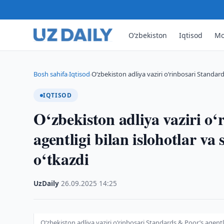
O‘zbekiston
Iqtisod
Mo
Bosh sahifa
Iqtisod
O‘zbekiston adliya vaziri o‘rinbosari Standar
›
›
IQTISOD
O‘zbekiston adliya vaziri o
agentligi bilan islohotlar va
o‘tkazdi
UzDaily
·
26.09.2025
·
14:25
O‘zbekiston adliya vaziri o‘rinbosari Standards & Poor’s agentlig