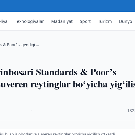
liya
Texnologiyalar
Madaniyat
Sport
Turizm
Dunyo
ds & Poor’s agentligi …
‘rinbosari Standards & Poor’s
 suveren reytinglar bo‘yicha yig‘ili
·
182
i bilan islohotlar va suveren reytinglar bo‘yicha yig‘ilish o‘tkazdi