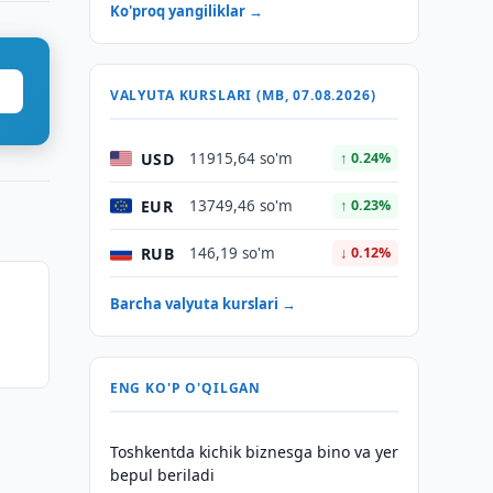
Ko'proq yangiliklar →
VALYUTA KURSLARI (MB, 07.08.2026)
USD
11915,64 so'm
↑ 0.24%
EUR
13749,46 so'm
↑ 0.23%
RUB
146,19 so'm
↓ 0.12%
Barcha valyuta kurslari →
ENG KO'P O'QILGAN
Toshkentda kichik biznesga bino va yer
bepul beriladi