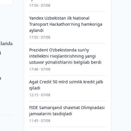
17:56 · 07/08
Yandex Uzbekistan ilk National
Transport Hackathon'ning hamkoriga
aylandi
17:55 · 07/08
larida
Prezident Oʻzbekistonda sunʼiy
i
intellektni rivojlantirishning yangi
ustuvor yoʻnalishlarini belgilab berdi
17:46 · 07/08
h
Agat Credit 50 mlrd so‘mlik kredit jalb
qiladi
12:15 · 07/08
FIDE Samarqand shaxmat Olimpiadasi
jamoalarini tasdiqladi
11:45 · 07/08