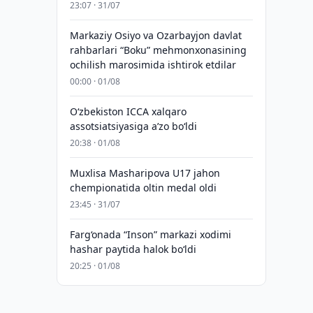
23:07 · 31/07
Markaziy Osiyo va Ozarbayjon davlat
rahbarlari “Boku” mehmonxonasining
ochilish marosimida ishtirok etdilar
00:00 · 01/08
O‘zbekiston ICCA xalqaro
assotsiatsiyasiga aʼzo bo‘ldi
20:38 · 01/08
Muxlisa Masharipova U17 jahon
chempionatida oltin medal oldi
23:45 · 31/07
Farg‘onada “Inson” markazi xodimi
hashar paytida halok bo‘ldi
20:25 · 01/08