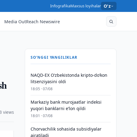
Infografika
Maxsus loyihalar
O'z
Media OutReach Newswire
SO'NGGI YANGILIKLAR
NAQD-EX O‘zbekistonda kripto-do‘kon
sh
litsenziyasini oldi
18:05 · 07/08
Markaziy bank murojaatlar indeksi
yuqori banklarni eʼlon qildi
3 views
18:01 · 07/08
Chorvachilik sohasida subsidiyalar
ajratiladi