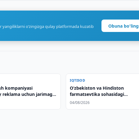
Obuna bo'ling
r yangiliklarni o‘zingizga qulay platformada kuzatib
IQTISOD
ish kompaniyasi
Oʻzbekiston va Hindiston
 reklama uchun jarimaga
farmatsevtika sohasidagi
hamkorlikni kengaytiradi
04/08/2026