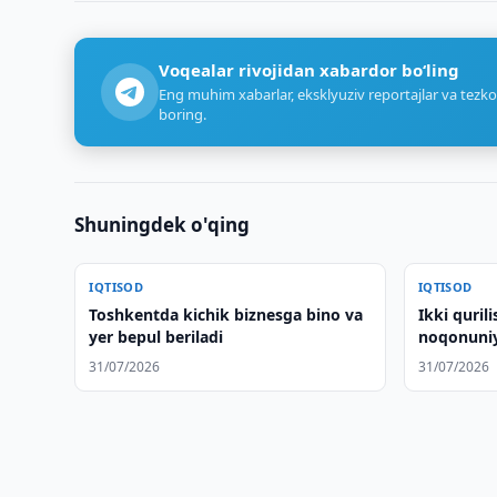
Voqealar rivojidan xabardor bo‘ling
Eng muhim xabarlar, eksklyuziv reportajlar va tezko
boring.
Shuningdek o'qing
IQTISOD
IQTISOD
Toshkentda kichik biznesga bino va
Ikki quril
yer bepul beriladi
noqonuniy
tortildi
31/07/2026
31/07/2026