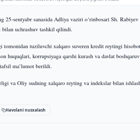
ing 25-sentyabr sanasida Adliya vaziri o‘rinbosari Sh. Rabiyev
 bilan uchrashuv tashkil qilindi.
tomonidan tuziluvchi xalqaro suveren kredit reytingi hisobot
on huquqlari, korrupsiyaga qarshi kurash va davlat boshqaruv
tafsil ma’lumot berildi.
rligi va Oliy sudning xalqaro reyting va indekslar bilan ishlas
Havolani nusxalash