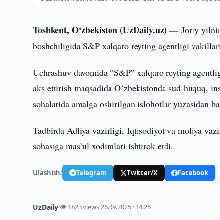
Toshkent, O‘zbekiston (UzDaily.uz) —
Joriy yiln
boshchiligida S&P xalqaro reyting agentligi vakillari
Uchrashuv davomida “S&P” xalqaro reyting agentligi 
aks ettirish maqsadida O‘zbekistonda sud-huquq, ins
sohalarida amalga oshirilgan islohotlar yuzasidan ba
Tadbirda Adliya vazirligi, Iqtisodiyot va moliya vazi
sohasiga mas’ul xodimlari ishtirok etdi.
Ulashish:
Telegram
Twitter/X
Facebook
UzDaily
·
👁 1823 views
·
26.09.2025 · 14:25