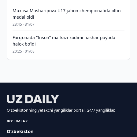
Muxlisa Masharipova U17 jahon chempionatida oltin
medal oldi
23:45 · 31/07
Farg‘onada “Inson” markazi xodimi hashar paytida
halok bo‘ldi
20:25 · 01/08
O'zbekistonning yetakchi yangiliklar portali. 24/7 yangiliklar.
BO'LIMLAR
O‘zbekiston