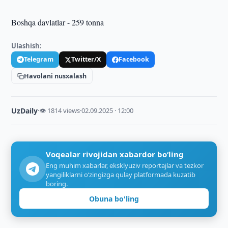
Boshqa davlatlar - 259 tonna
Ulashish:
Telegram
Twitter/X
Facebook
Havolani nusxalash
UzDaily
·
👁 1814 views
·
02.09.2025 · 12:00
Voqealar rivojidan xabardor bo‘ling
Eng muhim xabarlar, eksklyuziv reportajlar va tezkor
yangiliklarni o‘zingizga qulay platformada kuzatib
boring.
Obuna bo'ling