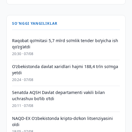
SO'NGGI YANGILIKLAR
Raqobat qo‘mitasi 5,7 mlrd so‘mlik tender bo‘yicha ish
qo‘zg‘atdi
20:30 · 07/08
O‘zbekistonda davlat xaridlari hajmi 188,4 trln so‘mga
yetdi
20:24 · 07/08
Senatda AQSH Davlat departamenti vakili bilan
uchrashuv boʻlib oʻtdi
20:11 · 07/08
NAQD-EX O‘zbekistonda kripto-do‘kon litsenziyasini
oldi
18:05 · 07/08