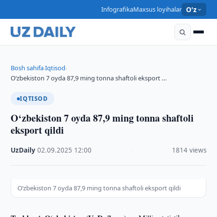
Infografika
Maxsus loyihalar
O'z
Bosh sahifa
Iqtisod
›
›
O‘zbekiston 7 oyda 87,9 ming tonna shaftoli eksport …
IQTISOD
O‘zbekiston 7 oyda 87,9 ming tonna shaftoli
eksport qildi
UzDaily
·
02.09.2025
·
12:00
·
1814 views
O‘zbekiston 7 oyda 87,9 ming tonna shaftoli eksport qildi