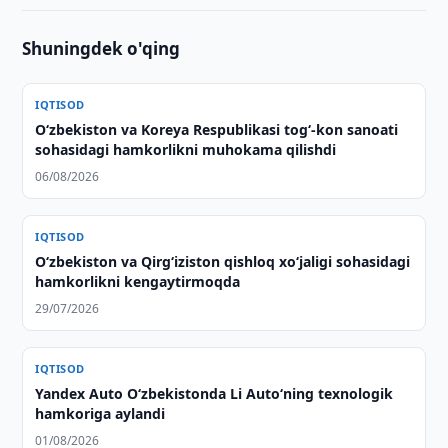
Shuningdek o'qing
IQTISOD
Oʻzbekiston va Koreya Respublikasi togʻ-kon sanoati
sohasidagi hamkorlikni muhokama qilishdi
06/08/2026
IQTISOD
Oʻzbekiston va Qirgʻiziston qishloq xoʻjaligi sohasidagi
hamkorlikni kengaytirmoqda
29/07/2026
IQTISOD
Yandex Auto O‘zbekistonda Li Auto‘ning texnologik
hamkoriga aylandi
01/08/2026