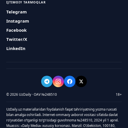
IJTIMOIY TARMOQLAR
Telegram
Instagram
Facebook
Twitter/X
LinkedIn
© 2026 UzDaily · OAV №248510
18+
UzDaily.uz materiallaridan foydalanish faqat tahririyatning yozma ruxsati
bilan amalga oshiriladi. Internet-ommaviy axborot vositasi sifatida davlat
roʻyxatidan oʻtganligi toʻgʻrisidagi guvohnoma №248510, 2024 yil 1 aprel.
Muassis: «Daily Media» xususiy korxonasi. Manzil: Oʻzbekiston, 100180,