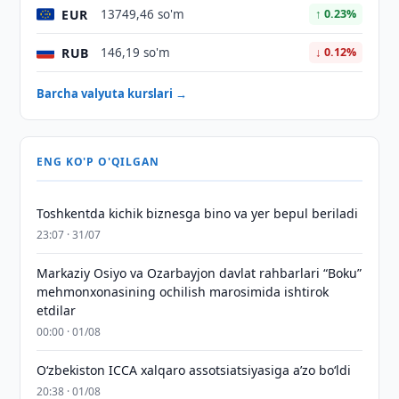
EUR
13749,46 so'm
↑ 0.23%
RUB
146,19 so'm
↓ 0.12%
Barcha valyuta kurslari →
ENG KO'P O'QILGAN
Toshkentda kichik biznesga bino va yer bepul beriladi
23:07 · 31/07
Markaziy Osiyo va Ozarbayjon davlat rahbarlari “Boku”
mehmonxonasining ochilish marosimida ishtirok
etdilar
00:00 · 01/08
O‘zbekiston ICCA xalqaro assotsiatsiyasiga aʼzo bo‘ldi
20:38 · 01/08