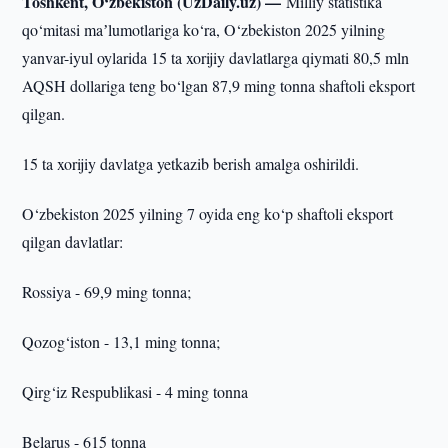
Toshkent, O‘zbekiston (UzDaily.uz) —
Milliy statistika
qo‘mitasi maʼlumotlariga ko‘ra, O‘zbekiston 2025 yilning
yanvar-iyul oylarida 15 ta xorijiy davlatlarga qiymati 80,5 mln
AQSH dollariga teng bo‘lgan 87,9 ming tonna shaftoli eksport
qilgan.
15 ta xorijiy davlatga yetkazib berish amalga oshirildi.
O‘zbekiston 2025 yilning 7 oyida eng ko‘p shaftoli eksport
qilgan davlatlar:
Rossiya - 69,9 ming tonna;
Qozog‘iston - 13,1 ming tonna;
Qirg‘iz Respublikasi - 4 ming tonna
Belarus - 615 tonna