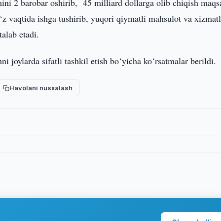
ni 2 barobar oshirib, 45 milliard dollarga olib chiqish maqs
o‘z vaqtida ishga tushirib, yuqori qiymatli mahsulot va xizmatl
talab etadi.
hni joylarda sifatli tashkil etish bo‘yicha ko‘rsatmalar berildi.
Havolani nusxalash