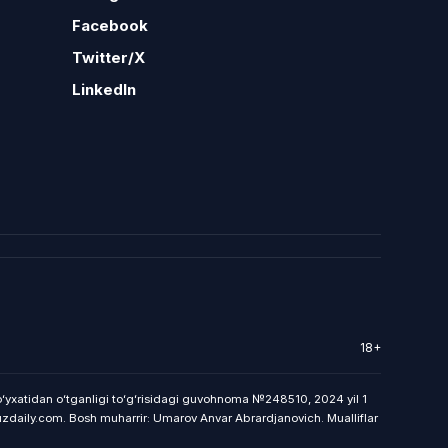
Facebook
Twitter/X
LinkedIn
18+
 roʻyxatidan oʻtganligi toʻgʻrisidagi guvohnoma №248510, 2024 yil 1
uzdaily.com. Bosh muharrir: Umarov Anvar Abrardjanovich. Mualliflar