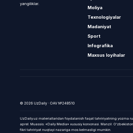
yangiliklar.
Moliya
Texnologiyalar
Madaniyat
Sport
Infografika
Maxsus loyihalar
© 2026 UzDaily · OAV №248510
UzDaily.uz materiallaridan foydalanish faqat tahririyatning yozma ru
aprel. Muassis: «Daily Media» xususiy korxonasi. Manzil: Oʻzbekist
fikri tahririyat nuqtayi nazariga mos kelmasligi mumkin.