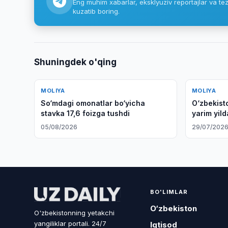
Eng muhim xabarlar, eksklyuziv reportajlar va tez
kuzatib boring.
Shuningdek o'qing
MOLIYA
MOLIYA
So‘mdagi omonatlar bo‘yicha
O‘zbekist
stavka 17,6 foizga tushdi
yarim yil
05/08/2026
29/07/202
BO'LIMLAR
O‘zbekiston
O'zbekistonning yetakchi
yangiliklar portali. 24/7
Iqtisod