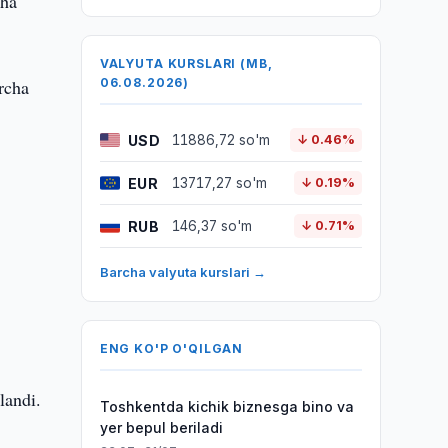
iha
VALYUTA KURSLARI (MB,
archa
06.08.2026)
USD
11886,72 so'm
↓ 0.46%
EUR
13717,27 so'm
↓ 0.19%
RUB
146,37 so'm
↓ 0.71%
Barcha valyuta kurslari →
,
ENG KO'P O'QILGAN
landi.
Toshkentda kichik biznesga bino va
yer bepul beriladi