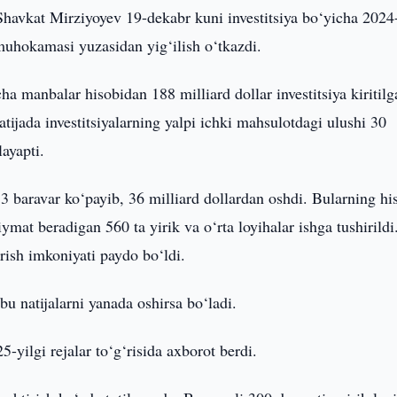
Shavkat Mirziyoyev 19-dekabr kuni investitsiya bo‘yicha 2024
r muhokamasi yuzasidan yig‘ilish o‘tkazdi.
 manbalar hisobidan 188 milliard dollar investitsiya kiritilg
tijada investitsiyalarning yalpi ichki mahsulotdagi ulushi 30
ayapti.
 1,3 baravar ko‘payib, 36 milliard dollardan oshdi. Bularning hi
mat beradigan 560 ta yirik va o‘rta loyihalar ishga tushirildi
irish imkoniyati paydo bo‘ldi.
u natijalarni yanada oshirsa bo‘ladi.
5-yilgi rejalar to‘g‘risida axborot berdi.