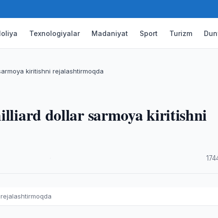
oliya
Texnologiyalar
Madaniyat
Sport
Turizm
Dun
sarmoya kiritishni rejalashtirmoqda
lliard dollar sarmoya kiritishni
·
174
i rejalashtirmoqda