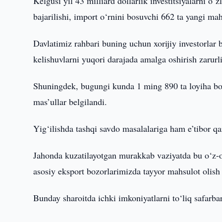
Kelgusi yil 43 milliard dollarlik investitsiyalarni o‘
bajarilishi, import o‘rnini bosuvchi 662 ta yangi mah
Davlatimiz rahbari buning uchun xorijiy investorlar b
kelishuvlarni yuqori darajada amalga oshirish zarurli
Shuningdek, bugungi kunda 1 ming 890 ta loyiha bo‘y
mas’ullar belgilandi.
Yig‘ilishda tashqi savdo masalalariga ham e’tibor qar
Jahonda kuzatilayotgan murakkab vaziyatda bu o‘z-o‘
asosiy eksport bozorlarimizda tayyor mahsulot olish
Bunday sharoitda ichki imkoniyatlarni to‘liq safarbar q