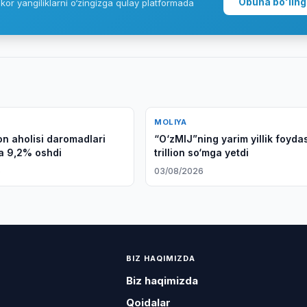
Obuna bo'ling
kor yangiliklarni o‘zingizga qulay platformada
MOLIYA
on aholisi daromadlari
“O‘zMIJ”ning yarim yillik foydas
da 9,2% oshdi
trillion so‘mga yetdi
6
03/08/2026
BIZ HAQIMIZDA
Biz haqimizda
Qoidalar