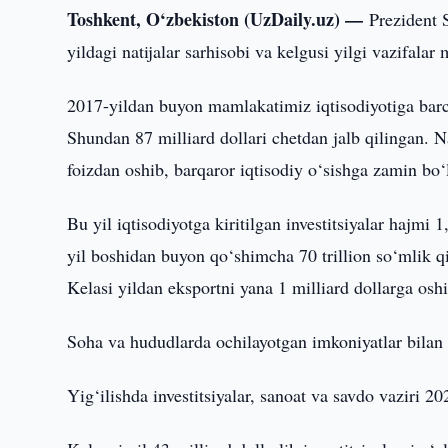
Toshkent, O‘zbekiston (UzDaily.uz) —
Prezident 
yildagi natijalar sarhisobi va kelgusi yilgi vazifala
2017-yildan buyon mamlakatimiz iqtisodiyotiga barcha
Shundan 87 milliard dollari chetdan jalb qilingan. Na
foizdan oshib, barqaror iqtisodiy o‘sishga zamin bo‘l
Bu yil iqtisodiyotga kiritilgan investitsiyalar hajmi
yil boshidan buyon qo‘shimcha 70 trillion so‘mlik qiy
Kelasi yildan eksportni yana 1 milliard dollarga osh
Soha va hududlarda ochilayotgan imkoniyatlar bilan b
Yig‘ilishda investitsiyalar, sanoat va savdo vaziri 202