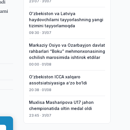
adi
23:07 · 31/07
arni
Oʻzbekiston va Latviya
haydovchilarni tayyorlashning yangi
tizimini tayyorlamoqda
09:30 · 31/07
Markaziy Osiyo va Ozarbayjon davlat
rahbarlari “Boku” mehmonxonasining
ochilish marosimida ishtirok etdilar
00:00 · 01/08
O‘zbekiston ICCA xalqaro
assotsiatsiyasiga aʼzo bo‘ldi
20:38 · 01/08
Muxlisa Masharipova U17 jahon
chempionatida oltin medal oldi
23:45 · 31/07