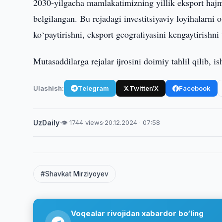
2030-yilgacha mamlakatimizning yillik eksport hajmi
belgilangan. Bu rejadagi investitsiyaviy loyihalarni 
ko‘paytirishni, eksport geografiyasini kengaytirishni 
Mutasaddilarga rejalar ijrosini doimiy tahlil qilib, is
Ulashish:
Telegram
Twitter/X
Facebook
UzDaily
·
👁 1744 views
·
20.12.2024 · 07:58
#Shavkat Mirziyoyev
Voqealar rivojidan xabardor bo‘ling