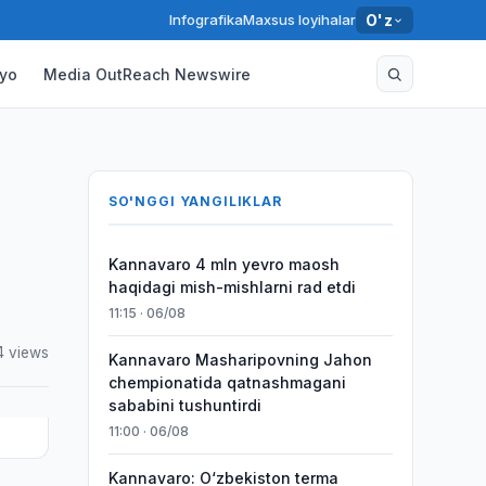
Infografika
Maxsus loyihalar
O'z
yo
Media OutReach Newswire
SO'NGGI YANGILIKLAR
Kannavaro 4 mln yevro maosh
haqidagi mish-mishlarni rad etdi
11:15 · 06/08
4 views
Kannavaro Masharipovning Jahon
chempionatida qatnashmagani
sababini tushuntirdi
11:00 · 06/08
Kannavaro: O‘zbekiston terma