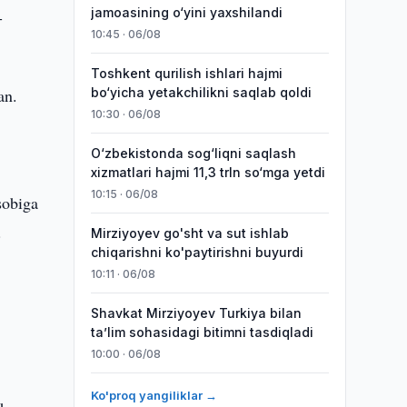
jamoasining o‘yini yaxshilandi
-
10:45 · 06/08
Toshkent qurilish ishlari hajmi
an.
bo‘yicha yetakchilikni saqlab qoldi
10:30 · 06/08
O‘zbekistonda sog‘liqni saqlash
xizmatlari hajmi 11,3 trln so‘mga yetdi
10:15 · 06/08
sobiga
.
Mirziyoyev go'sht va sut ishlab
chiqarishni ko'paytirishni buyurdi
10:11 · 06/08
Shavkat Mirziyoyev Turkiya bilan
taʼlim sohasidagi bitimni tasdiqladi
10:00 · 06/08
Ko'proq yangiliklar →