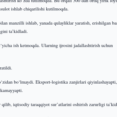
zlashtirish ko‘zda tutilmoqda. Bu orqali 300 dan ortiq yirik loy
sulot ishlab chiqarilishi kutilmoqda.
ilan manzilli ishlab, yanada qulayliklar yaratish, erishilgan b
gini ta’kidladi.
icha ish ketmoqda. Ularning ijrosini jadallashtirish uchun
atildi.
zidan bo‘lmaydi. Eksport-logistika zanjirlari qiyinlashayapti
 kamayyapti.
ilib, iqtisodiy taraqqiyot sur’atlarini oshirish zarurligi ta’kid