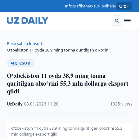
Infografika
Maxsus loyihalar
O'z
Bosh sahifa
Iqtisod
›
›
O‘zbekiston 11 oyda 38,9 ming tonna quritilgan olxo‘rini …
IQTISOD
O‘zbekiston 11 oyda 38,9 ming tonna
quritilgan olxo‘rini 55,3 mln dollarga eksport
qildi
UzDaily
·
08.01.2026
·
11:20
·
1925 views
O‘zbekiston 11 oyda 38,9 ming tonna quritilgan olxo‘rini 55,3
mln dollarga eksport qildi