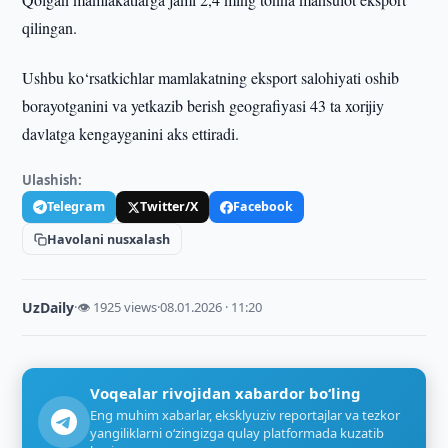
qilingan.
Ushbu ko‘rsatkichlar mamlakatning eksport salohiyati oshib
borayotganini va yetkazib berish geografiyasi 43 ta xorijiy
davlatga kengayganini aks ettiradi.
Ulashish:
Telegram
Twitter/X
Facebook
Havolani nusxalash
UzDaily
·
👁 1925 views
·
08.01.2026 · 11:20
Voqealar rivojidan xabardor bo‘ling
Eng muhim xabarlar, eksklyuziv reportajlar va tezkor
yangiliklarni o‘zingizga qulay platformada kuzatib