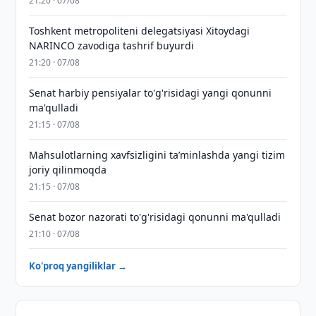
21:20 · 07/08
Toshkent metropoliteni delegatsiyasi Xitoydagi
NARINCO zavodiga tashrif buyurdi
21:20 · 07/08
Senat harbiy pensiyalar to'g'risidagi yangi qonunni
ma'qulladi
21:15 · 07/08
Mahsulotlarning xavfsizligini taʼminlashda yangi tizim
joriy qilinmoqda
21:15 · 07/08
Senat bozor nazorati to'g'risidagi qonunni ma'qulladi
21:10 · 07/08
Ko'proq yangiliklar →