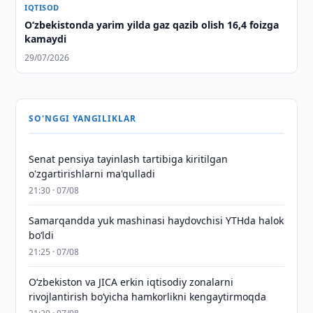
IQTISOD
O‘zbekistonda yarim yilda gaz qazib olish 16,4 foizga
kamaydi
29/07/2026
SO'NGGI YANGILIKLAR
Senat pensiya tayinlash tartibiga kiritilgan
o'zgartirishlarni ma'qulladi
21:30 · 07/08
Samarqandda yuk mashinasi haydovchisi YTHda halok
bo‘ldi
21:25 · 07/08
Oʻzbekiston va JICA erkin iqtisodiy zonalarni
rivojlantirish boʻyicha hamkorlikni kengaytirmoqda