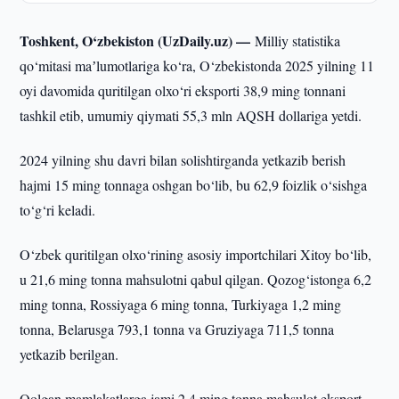
Toshkent, O‘zbekiston (UzDaily.uz) —
Milliy statistika
qo‘mitasi maʼlumotlariga ko‘ra, O‘zbekistonda 2025 yilning 11
oyi davomida quritilgan olxo‘ri eksporti 38,9 ming tonnani
tashkil etib, umumiy qiymati 55,3 mln AQSH dollariga yetdi.
2024 yilning shu davri bilan solishtirganda yetkazib berish
hajmi 15 ming tonnaga oshgan bo‘lib, bu 62,9 foizlik o‘sishga
to‘g‘ri keladi.
O‘zbek quritilgan olxo‘rining asosiy importchilari Xitoy bo‘lib,
u 21,6 ming tonna mahsulotni qabul qilgan. Qozog‘istonga 6,2
ming tonna, Rossiyaga 6 ming tonna, Turkiyaga 1,2 ming
tonna, Belarusga 793,1 tonna va Gruziyaga 711,5 tonna
yetkazib berilgan.
Qolgan mamlakatlarga jami 2,4 ming tonna mahsulot eksport