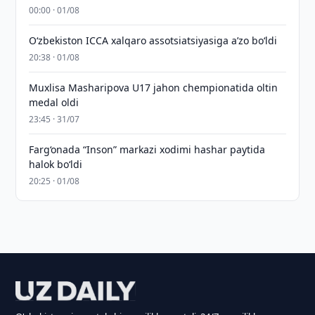
00:00 · 01/08
O‘zbekiston ICCA xalqaro assotsiatsiyasiga aʼzo bo‘ldi
20:38 · 01/08
Muxlisa Masharipova U17 jahon chempionatida oltin
medal oldi
23:45 · 31/07
Farg‘onada “Inson” markazi xodimi hashar paytida
halok bo‘ldi
20:25 · 01/08