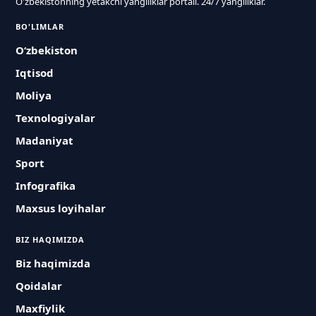
O'zbekistonning yetakchi yangiliklar portali. 24/7 yangiliklar.
BO'LIMLAR
O‘zbekiston
Iqtisod
Moliya
Texnologiyalar
Madaniyat
Sport
Infografika
Maxsus loyihalar
BIZ HAQIMIZDA
Biz haqimizda
Qoidalar
Maxfiylik