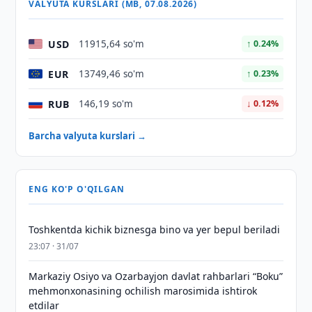
VALYUTA KURSLARI (MB, 07.08.2026)
USD
11915,64 so'm
↑ 0.24%
EUR
13749,46 so'm
↑ 0.23%
RUB
146,19 so'm
↓ 0.12%
Barcha valyuta kurslari →
ENG KO'P O'QILGAN
Toshkentda kichik biznesga bino va yer bepul beriladi
23:07 · 31/07
Markaziy Osiyo va Ozarbayjon davlat rahbarlari “Boku”
mehmonxonasining ochilish marosimida ishtirok
etdilar