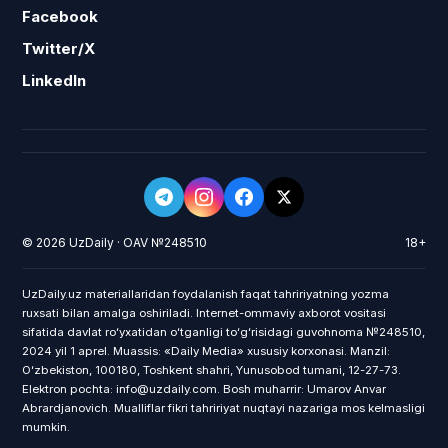
Facebook
Twitter/X
LinkedIn
© 2026 UzDaily · OAV №248510
18+
UzDaily.uz materiallaridan foydalanish faqat tahririyatning yozma
ruxsati bilan amalga oshiriladi. Internet-ommaviy axborot vositasi
sifatida davlat roʻyxatidan oʻtganligi toʻgʻrisidagi guvohnoma №248510,
2024 yil 1 aprel. Muassis: «Daily Media» xususiy korxonasi. Manzil:
Oʻzbekiston, 100180, Toshkent shahri, Yunusobod tumani, 12-27-73.
Elektron pochta: info@uzdaily.com. Bosh muharrir: Umarov Anvar
Abrardjanovich. Mualliflar fikri tahririyat nuqtayi nazariga mos kelmasligi
mumkin.