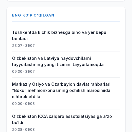
ENG KO'P O'QILGAN
Toshkentda kichik biznesga bino va yer bepul
beriladi
23:07 · 31/07
Oʻzbekiston va Latviya haydovchilarni
tayyorlashning yangi tizimini tayyorlamoqda
09:30 · 31/07
Markaziy Osiyo va Ozarbayjon davlat rahbarlari
“Boku” mehmonxonasining ochilish marosimida
ishtirok etdilar
00:00 · 01/08
O‘zbekiston ICCA xalqaro assotsiatsiyasiga aʼzo
bo‘ldi
20:38 · 01/08