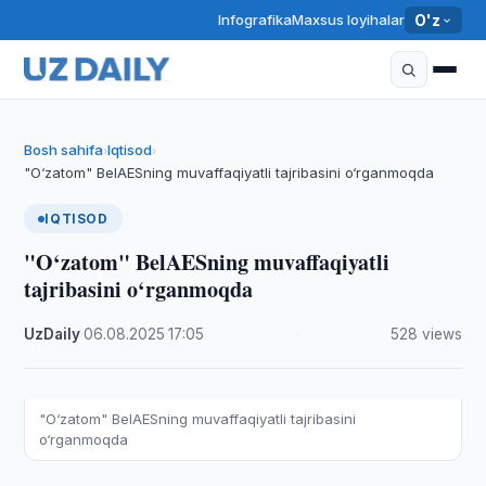
Infografika
Maxsus loyihalar
O'z
Bosh sahifa
Iqtisod
›
›
"O‘zatom" BelAESning muvaffaqiyatli tajribasini o‘rganmoqda
IQTISOD
"O‘zatom" BelAESning muvaffaqiyatli
tajribasini o‘rganmoqda
UzDaily
·
06.08.2025
·
17:05
·
528 views
"O‘zatom" BelAESning muvaffaqiyatli tajribasini
o‘rganmoqda