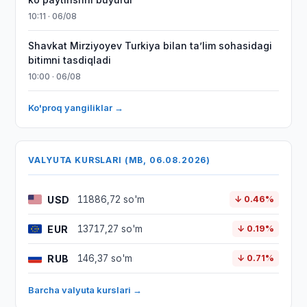
10:11 · 06/08
Shavkat Mirziyoyev Turkiya bilan taʼlim sohasidagi
bitimni tasdiqladi
10:00 · 06/08
Ko'proq yangiliklar →
VALYUTA KURSLARI (MB, 06.08.2026)
USD
11886,72 so'm
↓ 0.46%
EUR
13717,27 so'm
↓ 0.19%
RUB
146,37 so'm
↓ 0.71%
Barcha valyuta kurslari →