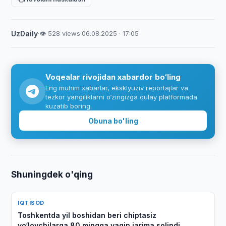
UzDaily
·
👁 528 views
·
06.08.2025 · 17:05
Voqealar rivojidan xabardor bo‘ling
Eng muhim xabarlar, eksklyuziv reportajlar va
tezkor yangiliklarni o‘zingizga qulay platformada
kuzatib boring.
Obuna bo'ling
Shuningdek o'qing
IQTISOD
Toshkentda yil boshidan beri chiptasiz
yo‘lovchilarga 80 mingga yaqin jarima solindi