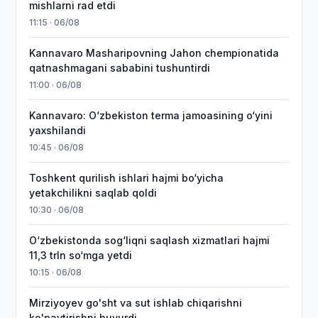
mishlarni rad etdi
11:15 · 06/08
Kannavaro Masharipovning Jahon chempionatida
qatnashmagani sababini tushuntirdi
11:00 · 06/08
Kannavaro: O‘zbekiston terma jamoasining o‘yini
yaxshilandi
10:45 · 06/08
Toshkent qurilish ishlari hajmi bo‘yicha
yetakchilikni saqlab qoldi
10:30 · 06/08
O‘zbekistonda sog‘liqni saqlash xizmatlari hajmi
11,3 trln so‘mga yetdi
10:15 · 06/08
Mirziyoyev go'sht va sut ishlab chiqarishni
ko'paytirishni buyurdi