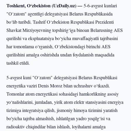
Toshkent, O‘zbekiston (UzDaily.uz) —
5-6-avgust kunlari
"O‘zatom" agentligi delegatsiyasi Belarus Respublikasida
bo‘lib turibdi. Tashrif O‘zbekiston Respublikasi Prezidenti
Shavkat Mirziyoyevning topshirig‘iga binoan Belarusning AES
qurilishi va ekspluatatsiya bo‘yicha muvaffaqiyatli tajribasini
har tomonlama o‘rganish, O‘zbekistondagi birinchi AES
qurilishini amalga oshirishda undan foydalanish maqsadida
tashkil etildi.
5-avgust kuni "O‘zatom" delegatsiyasi Belarus Respublikasi
energetika vaziri Denis Moroz bilan uchrashuv o‘tkazdi.
Tomonlar atom energetikasi sohasidagi hamkorlikning asosiy
yo‘nalishlarini, jumladan, yirik atom elektr stansiyasini energiya
tizimiga integratsiya qilish, jismoniy himoya tizimini yaratish
bo'yicha tajriba almashish, ishlatilgan yadro yoqilg‘isi va
radioaktiv chiqindilar bilan ishlash, loyihalarni amalga