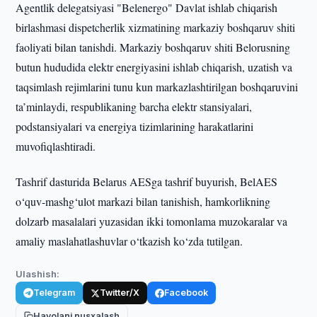
Agentlik delegatsiyasi "Belenergo" Davlat ishlab chiqarish
birlashmasi dispetcherlik xizmatining markaziy boshqaruv shiti
faoliyati bilan tanishdi. Markaziy boshqaruv shiti Belorusning
butun hududida elektr energiyasini ishlab chiqarish, uzatish va
taqsimlash rejimlarini tunu kun markazlashtirilgan boshqaruvini
ta’minlaydi, respublikaning barcha elektr stansiyalari,
podstansiyalari va energiya tizimlarining harakatlarini
muvofiqlashtiradi.
Tashrif dasturida Belarus AESga tashrif buyurish, BelAES
o‘quv-mashg‘ulot markazi bilan tanishish, hamkorlikning
dolzarb masalalari yuzasidan ikki tomonlama muzokaralar va
amaliy maslahatlashuvlar o‘tkazish ko‘zda tutilgan.
Ulashish:
Telegram
Twitter/X
Facebook
Havolani nusxalash