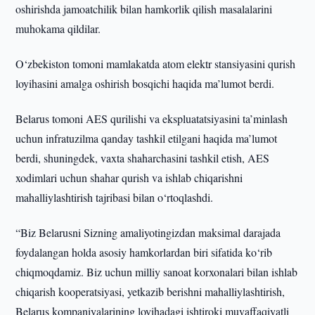
oshirishda jamoatchilik bilan hamkorlik qilish masalalarini
muhokama qildilar.
O‘zbekiston tomoni mamlakatda atom elektr stansiyasini qurish
loyihasini amalga oshirish bosqichi haqida ma’lumot berdi.
Belarus tomoni AES qurilishi va ekspluatatsiyasini ta’minlash
uchun infratuzilma qanday tashkil etilgani haqida ma’lumot
berdi, shuningdek, vaxta shaharchasini tashkil etish, AES
xodimlari uchun shahar qurish va ishlab chiqarishni
mahalliylashtirish tajribasi bilan o‘rtoqlashdi.
“Biz Belarusni Sizning amaliyotingizdan maksimal darajada
foydalangan holda asosiy hamkorlardan biri sifatida ko‘rib
chiqmoqdamiz. Biz uchun milliy sanoat korxonalari bilan ishlab
chiqarish kooperatsiyasi, yetkazib berishni mahalliylashtirish,
Belarus kompaniyalarining loyihadagi ishtiroki muvaffaqiyatli