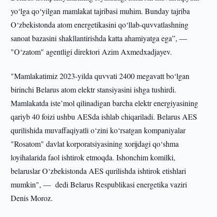
yo‘lga qo‘yilgan mamlakat tajribasi muhim. Bunday tajriba
O‘zbekistonda atom energetikasini qo‘llab-quvvatlashning
sanoat bazasini shakllantirishda katta ahamiyatga ega”, —
"O‘zatom" agentligi direktori Azim Axmedxadjayev.
"Mamlakatimiz 2023-yilda quvvati 2400 megavatt bo‘lgan
birinchi Belarus atom elektr stansiyasini ishga tushirdi.
Mamlakatda iste’mol qilinadigan barcha elektr energiyasining
qariyb 40 foizi ushbu AESda ishlab chiqariladi. Belarus AES
qurilishida muvaffaqiyatli o‘zini ko‘rsatgan kompaniyalar
"Rosatom" davlat korporatsiyasining xorijdagi qo‘shma
loyihalarida faol ishtirok etmoqda. Ishonchim komilki,
belaruslar O‘zbekistonda AES qurilishda ishtirok etishlari
mumkin", — dedi Belarus Respublikasi energetika vaziri
Denis Moroz.