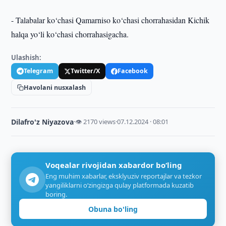
- Talabalar ko‘chasi Qamarniso ko‘chasi chorrahasidan Kichik
halqa yo‘li ko‘chasi chorrahasigacha.
Ulashish:
Telegram
Twitter/X
Facebook
Havolani nusxalash
Dilafro'z Niyazova
·
👁 2170 views
·
07.12.2024 · 08:01
Voqealar rivojidan xabardor bo‘ling
Eng muhim xabarlar, eksklyuziv reportajlar va tezkor
yangiliklarni o‘zingizga qulay platformada kuzatib
boring.
Obuna bo'ling