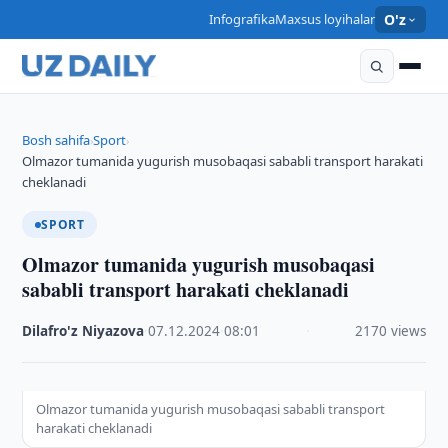
Infografika
Maxsus loyihalar
O'z
Bosh sahifa
Sport
›
›
Olmazor tumanida yugurish musobaqasi sababli transport harakati
cheklanadi
SPORT
Olmazor tumanida yugurish musobaqasi
sababli transport harakati cheklanadi
Dilafro'z Niyazova
·
07.12.2024
·
08:01
·
2170 views
Olmazor tumanida yugurish musobaqasi sababli transport
harakati cheklanadi