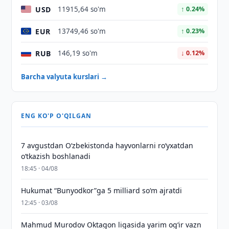
USD
11915,64 so'm
↑ 0.24%
EUR
13749,46 so'm
↑ 0.23%
RUB
146,19 so'm
↓ 0.12%
Barcha valyuta kurslari →
ENG KO'P O'QILGAN
7 avgustdan O‘zbekistonda hayvonlarni ro‘yxatdan
o‘tkazish boshlanadi
18:45 · 04/08
Hukumat “Bunyodkor”ga 5 milliard so‘m ajratdi
12:45 · 03/08
Mahmud Murodov Oktagon ligasida yarim og‘ir vazn