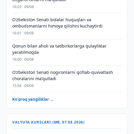
16:03 · 09/08
Oʻzbekiston Senati bolalar huquqlari va
ombudsmanlarni himoya qilishni kuchaytirdi
16:01 · 09/08
Qonun bilan aholi va tadbirkorlarga qulayliklar
yaratilmoqda
16:00 · 09/08
Oʻzbekiston Senati nogironlarni qoʻllab-quvvatlash
choralarini maʼqulladi
15:56 · 09/08
Ko'proq yangiliklar →
VALYUTA KURSLARI (MB, 07.08.2026)