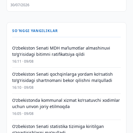
30/07/2026
SO'NGGI YANGILIKLAR
Oʻzbekiston Senati MDH maʼlumotlar almashinuvi
toʻgʻrisidagi bitimni ratifikatsiya qildi
16:11 · 09/08
Oʻzbekiston Senati qochqinlarga yordam koʻrsatish
toʻgʻrisidagi shartnomani bekor qilishni maʼqulladi
16:10 · 09/08
Oʻzbekistonda kommunal xizmat koʻrsatuvchi xodimlar
uchun unvon joriy etilmoqda
16:05 · 09/08
Oʻzbekiston Senati statistika tizimiga kiritilgan
oʻzgartirishlarni maʼqulladi