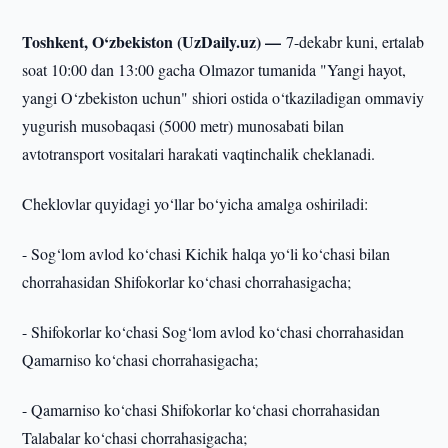
Toshkent, O‘zbekiston (UzDaily.uz) —
7-dekabr kuni, ertalab
soat 10:00 dan 13:00 gacha Olmazor tumanida "Yangi hayot,
yangi O‘zbekiston uchun" shiori ostida o‘tkaziladigan ommaviy
yugurish musobaqasi (5000 metr) munosabati bilan
avtotransport vositalari harakati vaqtinchalik cheklanadi.
Cheklovlar quyidagi yo‘llar bo‘yicha amalga oshiriladi:
- Sog‘lom avlod ko‘chasi Kichik halqa yo‘li ko‘chasi bilan
chorrahasidan Shifokorlar ko‘chasi chorrahasigacha;
- Shifokorlar ko‘chasi Sog‘lom avlod ko‘chasi chorrahasidan
Qamarniso ko‘chasi chorrahasigacha;
- Qamarniso ko‘chasi Shifokorlar ko‘chasi chorrahasidan
Talabalar ko‘chasi chorrahasigacha;