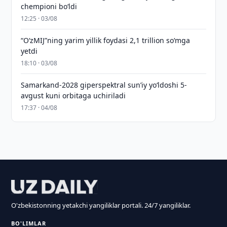
chempioni bo‘ldi
12:25 · 03/08
“O‘zMIJ”ning yarim yillik foydasi 2,1 trillion so‘mga
yetdi
18:10 · 03/08
Samarkand-2028 giperspektral sun’iy yo‘ldoshi 5-
avgust kuni orbitaga uchiriladi
17:37 · 04/08
O'zbekistonning yetakchi yangiliklar portali. 24/7 yangiliklar.
BO'LIMLAR