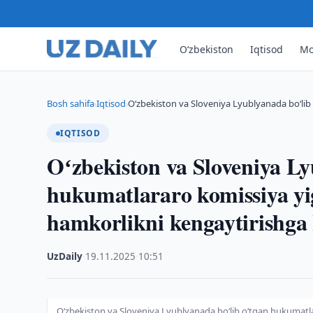
O‘zbekiston
Iqtisod
Mo
Bosh sahifa
Iqtisod
Oʻzbekiston va Sloveniya Lyublyanada boʻli
›
›
IQTISOD
Oʻzbekiston va Sloveniya Ly
hukumatlararo komissiya yig
hamkorlikni kengaytirishga k
UzDaily
·
19.11.2025
·
10:51
Oʻzbekiston va Sloveniya Lyublyanada boʻlib oʻtgan hukumatlar