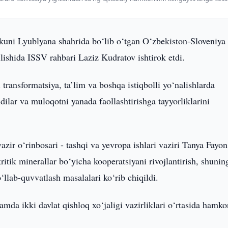
kuni Lyublyana shahrida bo‘lib o‘tgan O‘zbekiston-Sloveniya
lishida ISSV rahbari Laziz Kudratov ishtirok etdi.
 transformatsiya, ta’lim va boshqa istiqbolli yo‘nalishlarda
ilar va muloqotni yanada faollashtirishga tayyorliklarini
zir o‘rinbosari - tashqi va yevropa ishlari vaziri Tanya Fayon
ritik minerallar bo‘yicha kooperatsiyani rivojlantirish, shunin
‘llab-quvvatlash masalalari ko‘rib chiqildi.
da ikki davlat qishloq xo‘jaligi vazirliklari o‘rtasida hamko