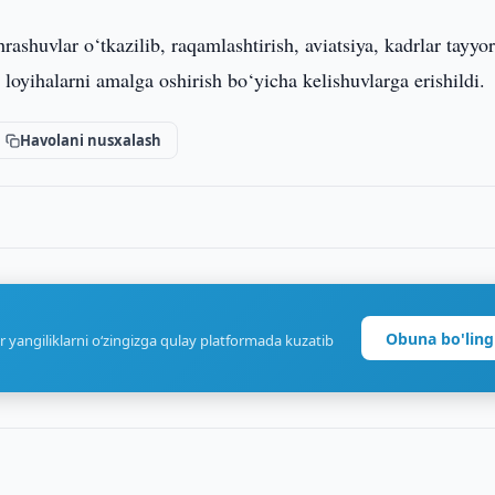
ashuvlar o‘tkazilib, raqamlashtirish, aviatsiya, kadrlar tayyor
 loyihalarni amalga oshirish bo‘yicha kelishuvlarga erishildi.
Havolani nusxalash
Obuna bo'ling
r yangiliklarni o‘zingizga qulay platformada kuzatib