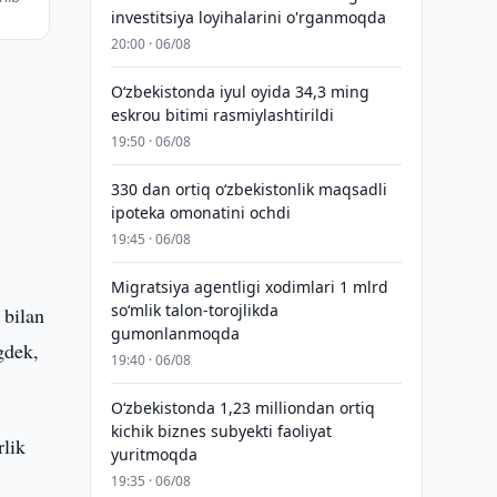
investitsiya loyihalarini o'rganmoqda
20:00 · 06/08
O‘zbekistonda iyul oyida 34,3 ming
eskrou bitimi rasmiylashtirildi
19:50 · 06/08
330 dan ortiq o‘zbekistonlik maqsadli
ipoteka omonatini ochdi
19:45 · 06/08
Migratsiya agentligi xodimlari 1 mlrd
so‘mlik talon-torojlikda
 bilan
gumonlanmoqda
gdek,
19:40 · 06/08
O‘zbekistonda 1,23 milliondan ortiq
kichik biznes subyekti faoliyat
rlik
yuritmoqda
19:35 · 06/08