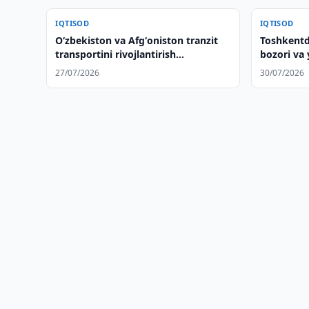
IQTISOD
IQTISOD
Oʻzbekiston va Afgʻoniston tranzit
Toshkentd
transportini rivojlantirish
bozori va 
masalalarini muhokama qilishdi
xususiylas
27/07/2026
30/07/2026