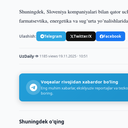
Shuningdek, Sloveniya kompaniyalari bilan qator uchr
farmatsevtika, energetika va sug‘urta yo‘nalishlarida
Ulashish:
Telegram
Twitter/X
Facebook
UzDaily
·
👁 1185 views
·
19.11.2025 · 10:51
Voqealar rivojidan xabardor bo‘ling
Eng muhim xabarlar, eksklyuziv reportajlar va tezko
boring.
Shuningdek o'qing