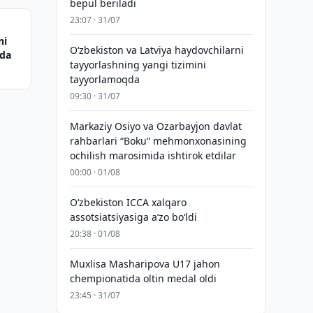
bepul beriladi
23:07 · 31/07
ni
Oʻzbekiston va Latviya haydovchilarni
qda
tayyorlashning yangi tizimini
tayyorlamoqda
09:30 · 31/07
Markaziy Osiyo va Ozarbayjon davlat
rahbarlari “Boku” mehmonxonasining
ochilish marosimida ishtirok etdilar
00:00 · 01/08
O‘zbekiston ICCA xalqaro
assotsiatsiyasiga aʼzo bo‘ldi
20:38 · 01/08
Muxlisa Masharipova U17 jahon
chempionatida oltin medal oldi
23:45 · 31/07