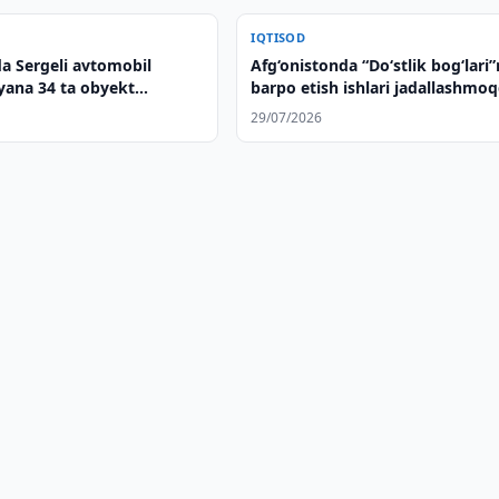
IQTISOD
a Sergeli avtomobil
Afg‘onistonda “Do‘stlik bog‘lari”
yana 34 ta obyekt
barpo etish ishlari jadallashmo
htiriladi
29/07/2026