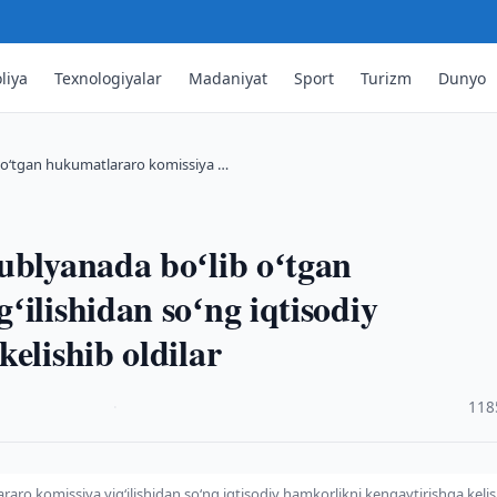
liya
Texnologiyalar
Madaniyat
Sport
Turizm
Dunyo
b oʻtgan hukumatlararo komissiya …
ublyanada boʻlib oʻtgan
ʻilishidan soʻng iqtisodiy
elishib oldilar
·
118
aro komissiya yigʻilishidan soʻng iqtisodiy hamkorlikni kengaytirishga keli