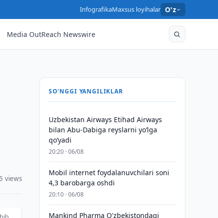
Infografika
Maxsus loyihalar
O'z
Media OutReach Newswire
SO'NGGI YANGILIKLAR
Uzbekistan Airways Etihad Airways
bilan Abu-Dabiga reyslarni yo‘lga
qo‘yadi
20:20 · 06/08
Mobil internet foydalanuvchilari soni
5 views
4,3 barobarga oshdi
20:10 · 06/08
Mankind Pharma O'zbekistondagi
shib