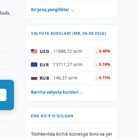
Ko'proq yangiliklar →
lash,
VALYUTA KURSLARI (MB, 06.08.2026)
USD
11886,72 so'm
↓ 0.46%
EUR
13717,27 so'm
↓ 0.19%
RUB
146,37 so'm
↓ 0.71%
Barcha valyuta kurslari →
ENG KO'P O'QILGAN
Toshkentda kichik biznesga bino va yer