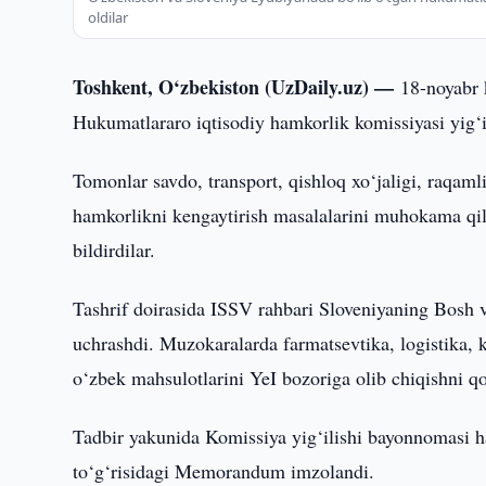
oldilar
Toshkent, O‘zbekiston (UzDaily.uz) —
18-noyabr 
Hukumatlararo iqtisodiy hamkorlik komissiyasi yig‘i
Tomonlar savdo, transport, qishloq xo‘jaligi, raqamli
hamkorlikni kengaytirish masalalarini muhokama qild
bildirdilar.
Tashrif doirasida ISSV rahbari Sloveniyaning Bosh va
uchrashdi. Muzokaralarda farmatsevtika, logistika, k
o‘zbek mahsulotlarini YeI bozoriga olib chiqishni qo
Tadbir yakunida Komissiya yig‘ilishi bayonnomasi ham
to‘g‘risidagi Memorandum imzolandi.