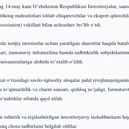
ing 14-may kuni O‘zbekiston Respublikasi Investitsiyalar, sano
ikotaj mahsulotlari ishlab chiqaruvchilar va eksport qiluvchil
ciation) vakillari bilan uchrashuv bo‘lib o‘tdi.
orijiy investorlar uchun yaratilgan sharoitlar haqida batafs
lari, zamonaviy infratuzilma hamda tadbirkorlik subyektlarini
exanizmlariga alohida to‘xtalib o‘tildi.
at o‘rtasidagi savdo-iqtisodiy aloqalar jadal rivojlanayotganin
a to‘qimachilik va charm sanoati, qishloq xo‘jaligi, farmatsev
‘nalishlar sifatida qayd etildi.
shirish va rejalashtirilgan investitsiyaviy tashabbuslarni ha
niq chora-tadbirlarni belgilab oldilar.