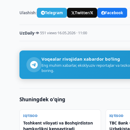
Ulashish:
Telegram
Twitter/X
Facebook
UzDaily
·
👁 551 views
·
16.05.2026 · 11:00
Voqealar rivojidan xabardor bo‘ling
Eng muhim xabarlar, eksklyuziv reportajlar va tezko
boring.
Shuningdek o'qing
IQTISOD
IQTISOD
Toshkent viloyati va Boshqirdiston
TBC Bank
hamkorlikni kengaytiradi
Uzbekistan