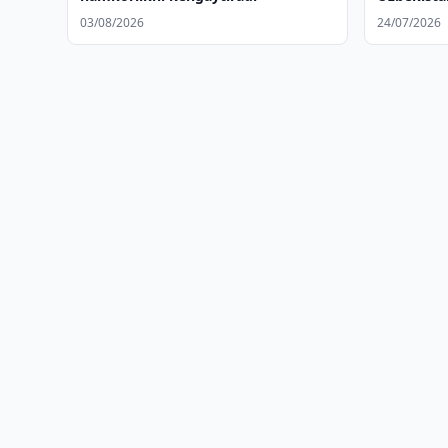
sotib olib
03/08/2026
24/07/2026
faoliyati