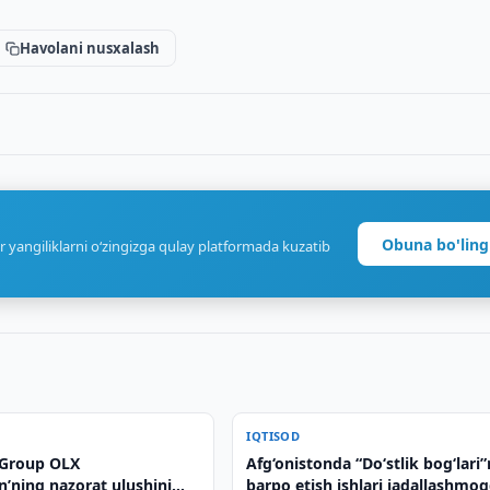
Havolani nusxalash
Obuna bo'ling
r yangiliklarni o‘zingizga qulay platformada kuzatib
IQTISOD
 Group OLX
Afg‘onistonda “Do‘stlik bog‘lari”
’ning nazorat ulushini
barpo etish ishlari jadallashmo