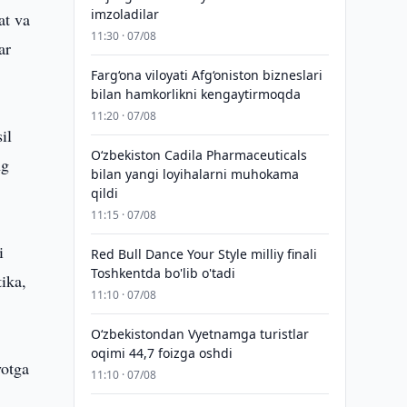
imzoladilar
at va
11:30 · 07/08
ar
Farg‘ona viloyati Afg‘oniston bizneslari
bilan hamkorlikni kengaytirmoqda
11:20 · 07/08
il
Oʻzbekiston Cadila Pharmaceuticals
ng
bilan yangi loyihalarni muhokama
qildi
11:15 · 07/08
i
Red Bull Dance Your Style milliy finali
Toshkentda bo'lib o'tadi
tika,
11:10 · 07/08
O‘zbekistondan Vyetnamga turistlar
oqimi 44,7 foizga oshdi
yotga
11:10 · 07/08