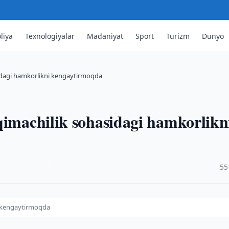
liya
Texnologiyalar
Madaniyat
Sport
Turizm
Dunyo
sidagi hamkorlikni kengaytirmoqda
qimachilik sohasidagi hamkorlikn
·
55
i kengaytirmoqda