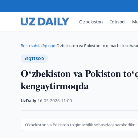
O‘zbekiston
Iqtisod
Mo
Bosh sahifa
Iqtisod
Oʻzbekiston va Pokiston toʻqimachilik soha
›
›
IQTISOD
Oʻzbekiston va Pokiston toʻ
kengaytirmoqda
UzDaily
·
16.05.2026
·
11:00
Oʻzbekiston va Pokiston toʻqimachilik sohasidagi hamkorlikn