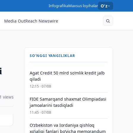
Infografika
Maxsus loyihalar
O'z
Media OutReach Newswire
SO'NGGI YANGILIKLAR
i
Agat Credit 50 mlrd so‘mlik kredit jalb
qiladi
12:15 · 07/08
1 views
FIDE Samarqand shaxmat Olimpiadasi
jamoalarini tasdiqladi
11:45 · 07/08
Oʻzbekiston va Iordaniya qishloq
xoʻjaligi fanlari boʻyicha memorandum