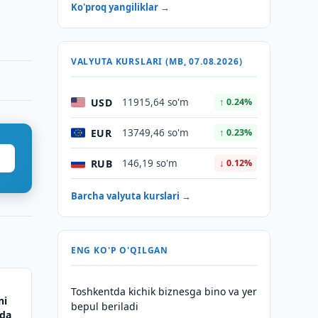
Ko'proq yangiliklar →
VALYUTA KURSLARI (MB, 07.08.2026)
USD
11915,64 so'm
↑ 0.24%
EUR
13749,46 so'm
↑ 0.23%
RUB
146,19 so'm
↓ 0.12%
Barcha valyuta kurslari →
ENG KO'P O'QILGAN
Toshkentda kichik biznesga bino va yer
ni
bepul beriladi
qda