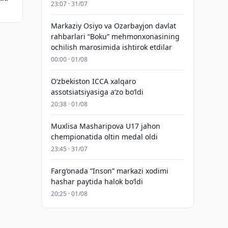
23:07 · 31/07
Markaziy Osiyo va Ozarbayjon davlat
rahbarlari “Boku” mehmonxonasining
ochilish marosimida ishtirok etdilar
00:00 · 01/08
O‘zbekiston ICCA xalqaro
assotsiatsiyasiga aʼzo bo‘ldi
20:38 · 01/08
Muxlisa Masharipova U17 jahon
chempionatida oltin medal oldi
23:45 · 31/07
Farg‘onada “Inson” markazi xodimi
hashar paytida halok bo‘ldi
20:25 · 01/08