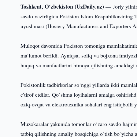
Toshkent, O‘zbekiston (UzDaily.uz) —
Joriy yiln
savdo vazirligida Pokiston Islom Respublikasining Tr
uyushmasi (Hosiery Manufacturers and Exporters Asso
Muloqot davomida Pokiston tomoniga mamlakatimizda x
ma’lumot berildi. Ayniqsa, soliq va bojxona imtiyoz
huquq va manfaatlarini himoya qilishning amaldagi m
Pokistonlik tadbirkorlar so‘nggi yillarda ikki mamlak
e’tirof etdilar. Qo‘shma loyihalarni amalga oshirishd
oziq-ovqat va elektrotexnika sohalari eng istiqbolli yo
Muzokaralar yakunida tomonlar o‘zaro savdo hajmini o
tatbiq qilishning amaliy bosqichiga o‘tish bo‘yicha a