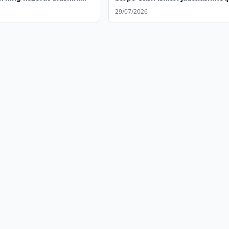
, O‘zbekistondagi
29/07/2026
ni kengaytirmoqda