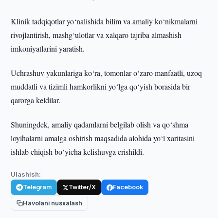
Klinik tadqiqotlar yo‘nalishida bilim va amaliy ko‘nikmalarni
rivojlantirish, mashg‘ulotlar va xalqaro tajriba almashish
imkoniyatlarini yaratish.
Uchrashuv yakunlariga ko‘ra, tomonlar o‘zaro manfaatli, uzoq
muddatli va tizimli hamkorlikni yo‘lga qo‘yish borasida bir
qarorga keldilar.
Shuningdek, amaliy qadamlarni belgilab olish va qo‘shma
loyihalarni amalga oshirish maqsadida alohida yo‘l xaritasini
ishlab chiqish bo‘yicha kelishuvga erishildi.
Ulashish:
Telegram
Twitter/X
Facebook
Havolani nusxalash