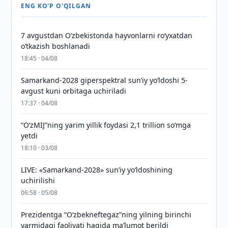
ENG KO'P O'QILGAN
7 avgustdan O‘zbekistonda hayvonlarni ro‘yxatdan
o‘tkazish boshlanadi
18:45 · 04/08
Samarkand-2028 giperspektral sun’iy yo‘ldoshi 5-
avgust kuni orbitaga uchiriladi
17:37 · 04/08
“O‘zMIJ”ning yarim yillik foydasi 2,1 trillion so‘mga
yetdi
18:10 · 03/08
LIVE: «Samarkand-2028» sun’iy yo‘ldoshining
uchirilishi
06:58 · 05/08
Prezidentga “Oʻzbekneftegaz”ning yilning birinchi
yarmidagi faoliyati haqida maʼlumot berildi