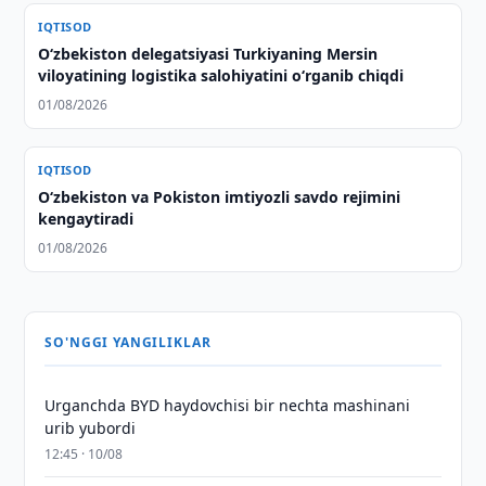
IQTISOD
Oʻzbekiston delegatsiyasi Turkiyaning Mersin
viloyatining logistika salohiyatini oʻrganib chiqdi
01/08/2026
IQTISOD
O‘zbekiston va Pokiston imtiyozli savdo rejimini
kengaytiradi
01/08/2026
SO'NGGI YANGILIKLAR
Urganchda BYD haydovchisi bir nechta mashinani
urib yubordi
12:45 · 10/08