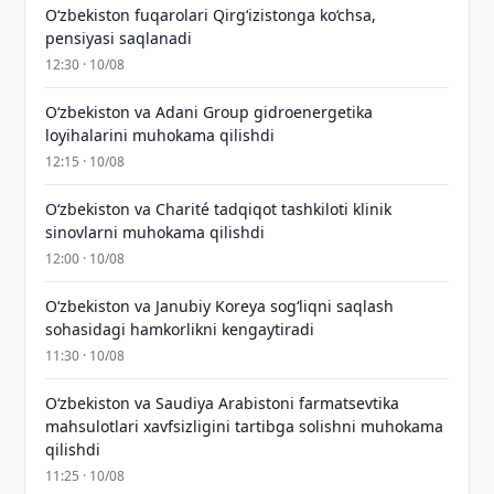
O‘zbekiston fuqarolari Qirg‘izistonga ko‘chsa,
pensiyasi saqlanadi
12:30 · 10/08
Oʻzbekiston va Adani Group gidroenergetika
loyihalarini muhokama qilishdi
12:15 · 10/08
Oʻzbekiston va Charité tadqiqot tashkiloti klinik
sinovlarni muhokama qilishdi
12:00 · 10/08
Oʻzbekiston va Janubiy Koreya sogʻliqni saqlash
sohasidagi hamkorlikni kengaytiradi
11:30 · 10/08
Oʻzbekiston va Saudiya Arabistoni farmatsevtika
mahsulotlari xavfsizligini tartibga solishni muhokama
qilishdi
11:25 · 10/08