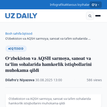
Infografika
Maxsus loyihalar
O'z
Bosh sahifa
Iqtisod
›
›
Oʻzbekiston va AQSH sarmoya, sanoat va taʼlim sohalarida …
IQTISOD
Oʻzbekiston va AQSH sarmoya, sanoat va
taʼlim sohalarida hamkorlik istiqbollarini
muhokama qildi
Dilafro'z Niyazova
·
30.08.2025
·
13:00
·
586 views
Oʻzbekiston va AQSH sarmoya, sanoat va taʼlim sohalarida
hamkorlik istiqbollarini muhokama qildi