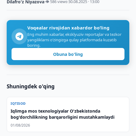
Dilafro'z Niyazova
·
👁 586 views
·
30.08.2025 · 13:00
Voqealar rivojidan xabardor bo‘ling
Eng muhim xabarlar, eksklyuziv reportajlar va tezkor
yangiliklarni o‘zingizga qulay platformada kuzatib
boring.
Obuna bo'ling
Shuningdek o'qing
IQTISOD
Iqlimga mos texnologiyalar O'zbekistonda
bog'dorchilikning barqarorligini mustahkamlaydi
01/08/2026