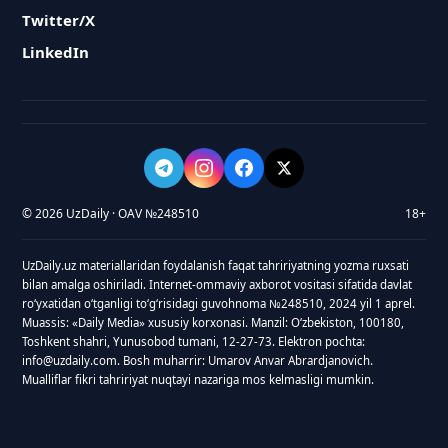
Twitter/X
LinkedIn
© 2026 UzDaily · OAV №248510
18+
UzDaily.uz materiallaridan foydalanish faqat tahririyatning yozma ruxsati
bilan amalga oshiriladi. Internet-ommaviy axborot vositasi sifatida davlat
roʻyxatidan oʻtganligi toʻgʻrisidagi guvohnoma №248510, 2024 yil 1 aprel.
Muassis: «Daily Media» xususiy korxonasi. Manzil: Oʻzbekiston, 100180,
Toshkent shahri, Yunusobod tumani, 12-27-73. Elektron pochta:
info@uzdaily.com. Bosh muharrir: Umarov Anvar Abrardjanovich.
Mualliflar fikri tahririyat nuqtayi nazariga mos kelmasligi mumkin.