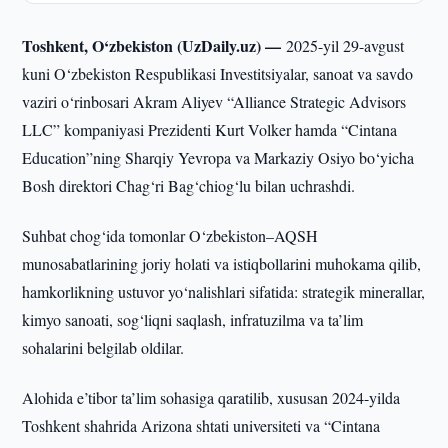
Toshkent, O‘zbekiston (UzDaily.uz) —
2025-yil 29-avgust
kuni O‘zbekiston Respublikasi Investitsiyalar, sanoat va savdo
vaziri o‘rinbosari Akram Aliyev “Alliance Strategic Advisors
LLC” kompaniyasi Prezidenti Kurt Volker hamda “Cintana
Education”ning Sharqiy Yevropa va Markaziy Osiyo bo‘yicha
Bosh direktori Chag‘ri Bag‘chiog‘lu bilan uchrashdi.
Suhbat chog‘ida tomonlar O‘zbekiston–AQSH
munosabatlarining joriy holati va istiqbollarini muhokama qilib,
hamkorlikning ustuvor yo‘nalishlari sifatida: strategik minerallar,
kimyo sanoati, sog‘liqni saqlash, infratuzilma va ta’lim
sohalarini belgilab oldilar.
Alohida e’tibor ta’lim sohasiga qaratilib, xususan 2024-yilda
Toshkent shahrida Arizona shtati universiteti va “Cintana