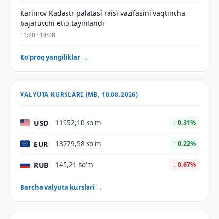
Karimov Kadastr palatasi raisi vazifasini vaqtincha
bajaruvchi etib tayinlandi
11:20 · 10/08
Ko'proq yangiliklar →
VALYUTA KURSLARI (MB, 10.08.2026)
USD
11952,10 so'm
↑ 0.31%
EUR
13779,58 so'm
↑ 0.22%
RUB
145,21 so'm
↓ 0.67%
Barcha valyuta kurslari →