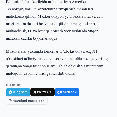
Education” hamkorligida tashkil etilgan Amerika
Texnologiyalar Universitetining rivojlanish masalalari
muhokama qilindi. Mazkur oliygoh yetti bakalavriat va uch
magistratura dasturi bo‘yicha o‘qitishni amalga oshirib,
muhandislik, IT va boshqa dolzarb yo‘nalishlarda yuqori
malakali kadrlar tayyorlamoqda.
Muzokaralar yakunida tomonlar O‘zbekiston va AQSH
o‘rtasidagi ta’limiy hamda iqtisodiy hamkorlikni kengaytirishga
qaratilgan yangi tashabbuslarni ishlab chiqish va muntazam
muloqotni davom ettirishga kelishib oldilar.
Ulashish:
Telegram
Twitter/X
Facebook
Havolani nusxalash