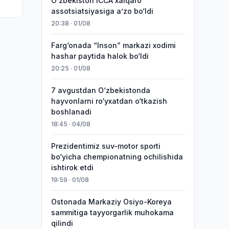
O‘zbekiston ICCA xalqaro
um
assotsiatsiyasiga aʼzo bo‘ldi
20:38 · 01/08
Farg‘onada “Inson” markazi xodimi
hashar paytida halok bo‘ldi
20:25 · 01/08
7 avgustdan O‘zbekistonda
hayvonlarni ro‘yxatdan o‘tkazish
boshlanadi
18:45 · 04/08
Prezidentimiz suv-motor sporti
bo‘yicha chempionatning ochilishida
ishtirok etdi
19:59 · 01/08
Ostonada Markaziy Osiyo-Koreya
sammitiga tayyorgarlik muhokama
qilindi