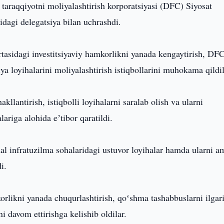
araqqiyotni moliyalashtirish korporatsiyasi (DFC) Siyosat
idagi delegatsiya bilan uchrashdi.
sidagi investitsiyaviy hamkorlikni yanada kengaytirish, DFC
ya loyihalarini moliyalashtirish istiqbollarini muhokama qildil
llantirish, istiqbolli loyihalarni saralab olish va ularni
ariga alohida eʼtibor qaratildi.
l infratuzilma sohalaridagi ustuvor loyihalar hamda ularni a
i.
rlikni yanada chuqurlashtirish, qoʻshma tashabbuslarni ilgar
ni davom ettirishga kelishib oldilar.