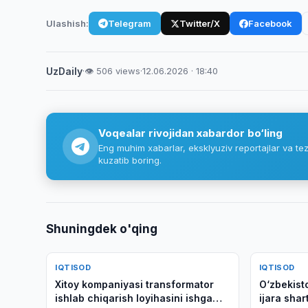
Ulashish:
Telegram
Twitter/X
Facebook
UzDaily
·
👁 506 views
·
12.06.2026 · 18:40
Voqealar rivojidan xabardor bo‘ling
Eng muhim xabarlar, eksklyuziv reportajlar va tez
kuzatib boring.
Shuningdek o'qing
IQTISOD
IQTISOD
Xitoy kompaniyasi transformator
O‘zbekist
ishlab chiqarish loyihasini ishga
ijara sha