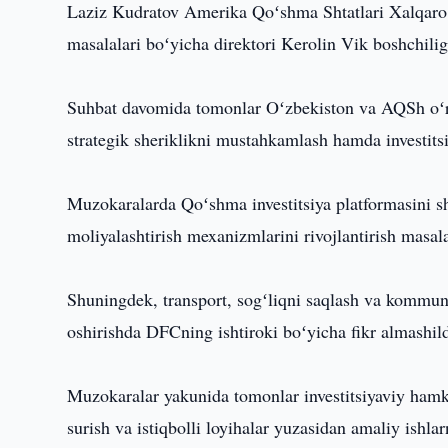
Laziz Kudratov Amerika Qoʻshma Shtatlari Xalqaro t
masalalari boʻyicha direktori Kerolin Vik boshchilig
Suhbat davomida tomonlar Oʻzbekiston va AQSh oʻrta
strategik sheriklikni mustahkamlash hamda investitsi
Muzokaralarda Qoʻshma investitsiya platformasini shak
moliyalashtirish mexanizmlarini rivojlantirish masalal
Shuningdek, transport, sogʻliqni saqlash va kommuna
oshirishda DFCning ishtiroki boʻyicha fikr almashild
Muzokaralar yakunida tomonlar investitsiyaviy hamko
surish va istiqbolli loyihalar yuzasidan amaliy ishlar