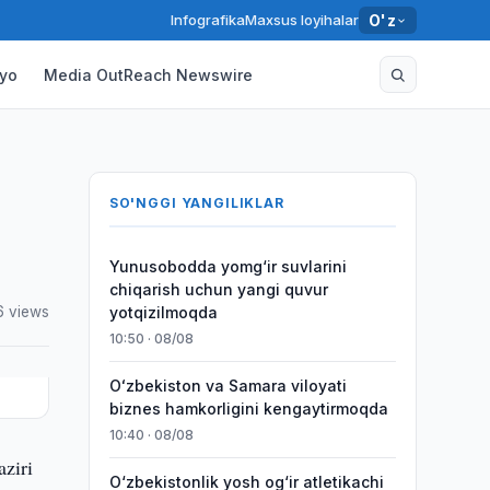
Infografika
Maxsus loyihalar
O'z
yo
Media OutReach Newswire
SO'NGGI YANGILIKLAR
Yunusobodda yomg‘ir suvlarini
chiqarish uchun yangi quvur
6 views
yotqizilmoqda
10:50 · 08/08
Oʻzbekiston va Samara viloyati
biznes hamkorligini kengaytirmoqda
10:40 · 08/08
aziri
O‘zbekistonlik yosh og‘ir atletikachi