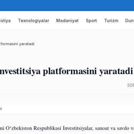
oliya
Texnologiyalar
Madaniyat
Sport
Turizm
Dun
tformasini yaratadi
estitsiya platformasini yaratadi
·
50
di
ni Oʻzbekiston Respublikasi Investitsiyalar, sanoat va savdo v