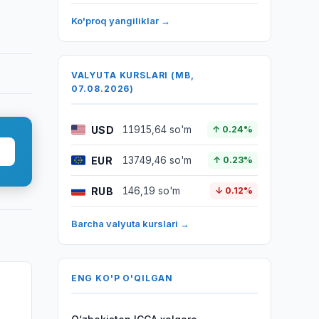
Ko'proq yangiliklar →
VALYUTA KURSLARI (MB,
07.08.2026)
USD
11915,64 so'm
↑ 0.24%
EUR
13749,46 so'm
↑ 0.23%
RUB
146,19 so'm
↓ 0.12%
Barcha valyuta kurslari →
ENG KO'P O'QILGAN