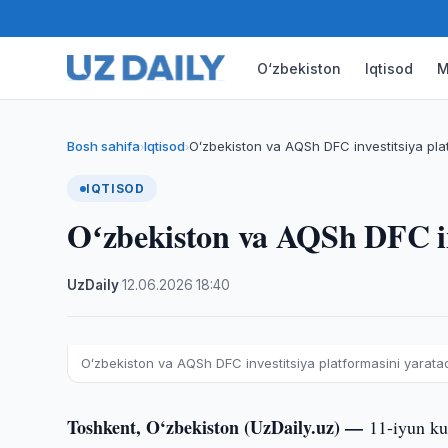
O‘zbekiston
Iqtisod
M
Bosh sahifa
Iqtisod
Oʻzbekiston va AQSh DFC investitsiya pla
›
›
IQTISOD
Oʻzbekiston va AQSh DFC inv
UzDaily
·
12.06.2026
·
18:40
Oʻzbekiston va AQSh DFC investitsiya platformasini yarata
Toshkent, O‘zbekiston (UzDaily.uz) —
11-iyun ku