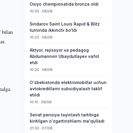
Osiyo chempionatida bronza oldi
10:30 · 08/08
Sindarov Saint Louis Rapid & Blitz
turnirida ikkinchi bo‘ldi
 bilan
10:25 · 08/08
ar.
Aktyor, rejissyor va pedagog
Abdumannon Ubaydullayev vafot
etdi
10:20 · 08/08
O‘zbekistonda elektromobillar uchun
malga
avtokreditlarni subsidiyalash taklif
etildi
10:10 · 08/08
Senat pensiya tayinlash tartibiga
i
kiritilgan o'zgartirishlarni ma'qulladi
21:30 · 07/08