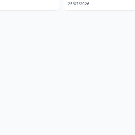
hamkorlik bo‘yicha memorand
25/07/2026
imzoladi