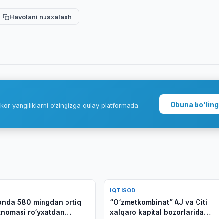
Havolani nusxalash
Obuna bo'ling
kor yangiliklarni o‘zingizga qulay platformada
IQTISOD
onda 580 mingdan ortiq
“O‘zmetkombinat” AJ va Citi
rtnomasi ro‘yxatdan
xalqaro kapital bozorlarida