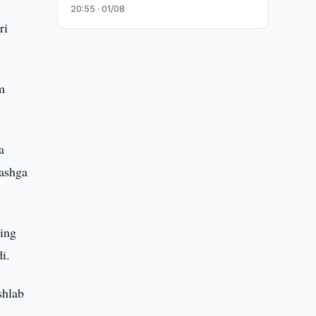
20:55 · 01/08
ri
m
a
lashga
ning
i.
shlab