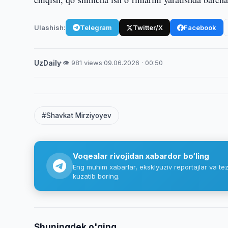
Ulashish:
Telegram
Twitter/X
Facebook
UzDaily
·
👁 981 views
·
09.06.2026 · 00:50
#Shavkat Mirziyoyev
Voqealar rivojidan xabardor bo‘ling
Eng muhim xabarlar, eksklyuziv reportajlar va tez
kuzatib boring.
Shuningdek o'qing