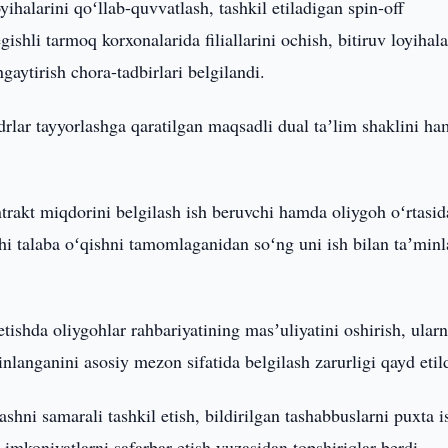
yihalarini qoʻllab-quvvatlash, tashkil etiladigan spin-off
gishli tarmoq korxonalarida filiallarini ochish, bitiruv loyihala
aytirish chora-tadbirlari belgilandi.
lar tayyorlashga qaratilgan maqsadli dual taʼlim shaklini ha
ntrakt miqdorini belgilash ish beruvchi hamda oliygoh oʻrtasid
hi talaba oʻqishni tamomlaganidan soʻng uni ish bilan taʼmin
l etishda oliygohlar rahbariyatining masʼuliyatini oshirish, ular
nlanganini asosiy mezon sifatida belgilash zarurligi qayd etild
ashni samarali tashkil etish, bildirilgan tashabbuslarni puxta i
 imkoniyatlarni safarbar etish yuzasidan topshiriqlar berdi.