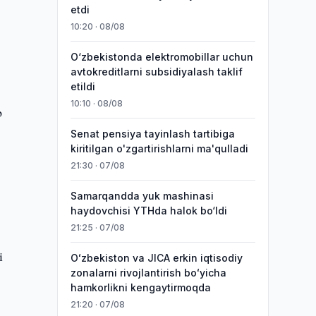
etdi
10:20 · 08/08
O‘zbekistonda elektromobillar uchun
avtokreditlarni subsidiyalash taklif
etildi
10:10 · 08/08
b
Senat pensiya tayinlash tartibiga
kiritilgan o'zgartirishlarni ma'qulladi
21:30 · 07/08
Samarqandda yuk mashinasi
haydovchisi YTHda halok bo‘ldi
21:25 · 07/08
i
Oʻzbekiston va JICA erkin iqtisodiy
zonalarni rivojlantirish boʻyicha
hamkorlikni kengaytirmoqda
21:20 · 07/08