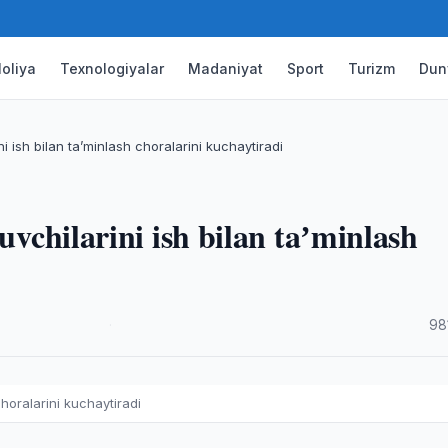
oliya
Texnologiyalar
Madaniyat
Sport
Turizm
Dun
ni ish bilan taʼminlash choralarini kuchaytiradi
uvchilarini ish bilan taʼminlash
·
98
choralarini kuchaytiradi