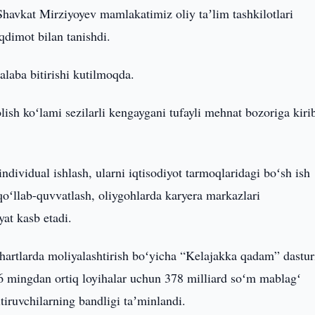
Shavkat Mirziyoyev mamlakatimiz oliy taʼlim tashkilotlari
qdimot bilan tanishdi.
alaba bitirishi kutilmoqda.
lish koʻlami sezilarli kengaygani tufayli mehnat bozoriga kiri
individual ishlash, ularni iqtisodiyot tarmoqlaridagi boʻsh ish
i qoʻllab-quvvatlash, oliygohlarda karyera markazlari
at kasb etadi.
 shartlarda moliyalashtirish boʻyicha “Kelajakka qadam” dastur
 6 mingdan ortiq loyihalar uchun 378 milliard soʻm mablagʻ
tiruvchilarning bandligi taʼminlandi.