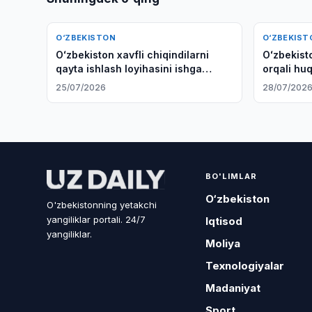
O‘ZBEKISTON
O‘ZBEKIST
Oʻzbekiston xavfli chiqindilarni
Oʻzbekist
qayta ishlash loyihasini ishga
orqali huq
tushirishni muhokama qildi
kengayti
25/07/2026
28/07/202
BO'LIMLAR
O‘zbekiston
O'zbekistonning yetakchi
yangiliklar portali. 24/7
Iqtisod
yangiliklar.
Moliya
Texnologiyalar
Madaniyat
Sport