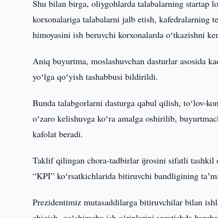
Shu bilan birga, oliygohlarda talabalarning startap lo
korxonalariga talabalarni jalb etish, kafedralarning te
himoyasini ish beruvchi korxonalarda oʻtkazishni keng
Aniq buyurtma, moslashuvchan dasturlar asosida kadr
yoʻlga qoʻyish tashabbusi bildirildi.
Bunda talabgorlarni dasturga qabul qilish, toʻlov-ko
oʻzaro kelishuvga koʻra amalga oshirilib, buyurtmac
kafolat beradi.
Taklif qilingan chora-tadbirlar ijrosini sifatli tashki
“KPI” koʻrsatkichlarida bitiruvchi bandligining taʼmi
Prezidentimiz mutasaddilarga bitiruvchilar bilan ishl
chiqish, qoʻshimcha ish oʻrinlarini yaratishda barcha