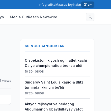
Infografika
Maxsus loyihalar
O'z
yo
Media OutReach Newswire
SO'NGGI YANGILIKLAR
O‘zbekistonlik yosh og‘ir atletikachi
Osiyo chempionatida bronza oldi
10:30 · 08/08
1 views
Sindarov Saint Louis Rapid & Blitz
turnirida ikkinchi bo‘ldi
10:25 · 08/08
Aktyor, rejissyor va pedagog
Abdumannon Ubaydullayev vafot