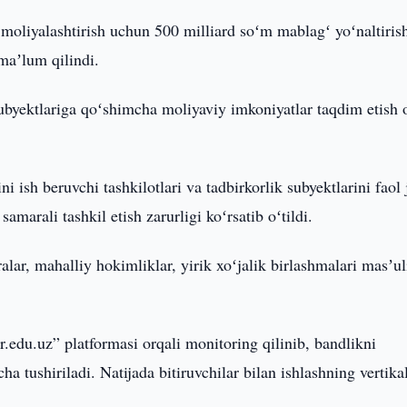
moliyalashtirish uchun 500 milliard soʻm mablagʻ yoʻnaltiris
 maʼlum qilindi.
subyektlariga qoʻshimcha moliyaviy imkoniyatlar taqdim etish 
sh beruvchi tashkilotlari va tadbirkorlik subyektlarini faol 
arali tashkil etish zarurligi koʻrsatib oʻtildi.
alar, mahalliy hokimliklar, yirik xoʻjalik birlashmalari masʼul
.edu.uz” platformasi orqali monitoring qilinib, bandlikni
a tushiriladi. Natijada bitiruvchilar bilan ishlashning vertika