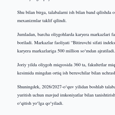
Shu bilan birga, talabalarni ish bilan band qilishda 
mexanizmlar taklif qilindi.
Jumladan, barcha oliygohlarda karyera markazlari faol
boriladi. Markazlar faoliyati “Bitiruvchi sifati inde
karyera markazlariga 500 million soʻmdan ajratiladi
Joriy yilda oliygoh miqyosida 360 ta, fakultetlar m
kesimida mingdan ortiq ish beruvchilar bilan uchrashu
Shuningdek, 2026/2027-oʻquv yilidan boshlab talabala
yuritish uchun mavjud imkoniyatlar bilan tanishtiris
oʻqitish yoʻlga qoʻyiladi.