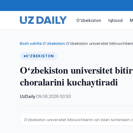
O‘zbekiston
Iqtisod
M
Bosh sahifa
O‘zbekiston
Oʻzbekiston universitet bitiruvchilari
›
›
O‘ZBEKISTON
Oʻzbekiston universitet bitir
choralarini kuchaytiradi
UzDaily
·
09.06.2026
·
00:50
Oʻzbekiston universitet bitiruvchilarini ish bilan taʼminlash 