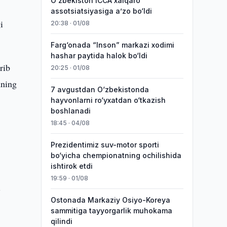
O‘zbekiston ICCA xalqaro
assotsiatsiyasiga aʼzo bo‘ldi
i
20:38 · 01/08
Farg‘onada “Inson” markazi xodimi
hashar paytida halok bo‘ldi
rib
20:25 · 01/08
hning
7 avgustdan O‘zbekistonda
hayvonlarni ro‘yxatdan o‘tkazish
boshlanadi
18:45 · 04/08
Prezidentimiz suv-motor sporti
bo‘yicha chempionatning ochilishida
ishtirok etdi
19:59 · 01/08
i
Ostonada Markaziy Osiyo-Koreya
sammitiga tayyorgarlik muhokama
qilindi