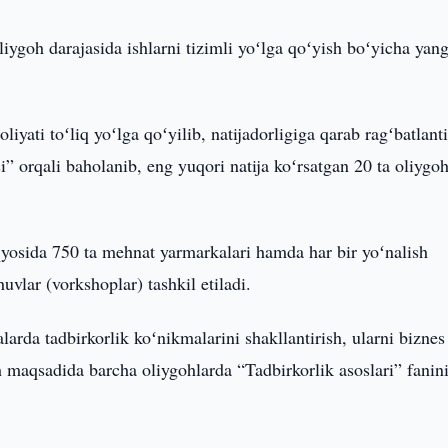
oliygoh darajasida ishlarni tizimli yoʻlga qoʻyish boʻyicha yang
iyati toʻliq yoʻlga qoʻyilib, natijadorligiga qarab ragʻbatlanti
ksi” orqali baholanib, eng yuqori natija koʻrsatgan 20 ta oliygo
.
iqyosida 750 ta mehnat yarmarkalari hamda har bir yoʻnalish
vlar (vorkshoplar) tashkil etiladi.
rda tadbirkorlik koʻnikmalarini shakllantirish, ularni biznes
h maqsadida barcha oliygohlarda “Tadbirkorlik asoslari” fanin