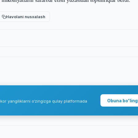
Havolani nusxalash
Obuna bo'ling
kor yangiliklarni o‘zingizga qulay platformada