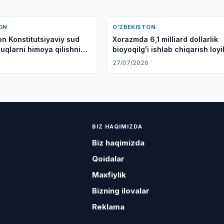
ON
O‘ZBEKISTON
on Konstitutsiyaviy sud
Xorazmda 6,1 milliard dollarlik
uqlarni himoya qilishni
bioyoqilg'i ishlab chiqarish loy
rmoqchi
amalga oshirilmoqda
6
27/07/2026
BIZ HAQIMIZDA
Biz haqimizda
Qoidalar
Maxfiylik
Bizning ilovalar
Reklama