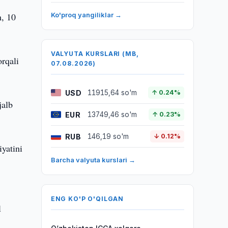
h, 10
Ko'proq yangiliklar →
VALYUTA KURSLARI (MB,
orqali
07.08.2026)
USD
11915,64 so'm
↑ 0.24%
jalb
EUR
13749,46 so'm
↑ 0.23%
RUB
146,19 so'm
↓ 0.12%
iyatini
Barcha valyuta kurslari →
ENG KO'P O'QILGAN
l