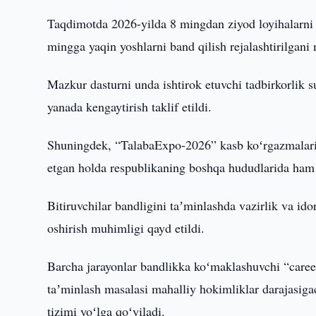
Taqdimotda 2026-yilda 8 mingdan ziyod loyihalarni 
mingga yaqin yoshlarni band qilish rejalashtirilgani
Mazkur dasturni unda ishtirok etuvchi tadbirkorlik 
yanada kengaytirish taklif etildi.
Shuningdek, “TalabaExpo-2026” kasb koʻrgazmalarini i
etgan holda respublikaning boshqa hududlarida ham sam
Bitiruvchilar bandligini taʼminlashda vazirlik va idor
oshirish muhimligi qayd etildi.
Barcha jarayonlar bandlikka koʻmaklashuvchi “career
taʼminlash masalasi mahalliy hokimliklar darajasigach
tizimi yoʻlga qoʻyiladi.