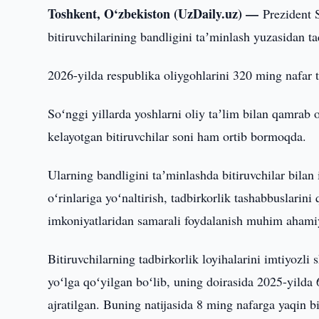
Toshkent, O‘zbekiston (UzDaily.uz) —
Prezident 
bitiruvchilarining bandligini taʼminlash yuzasidan ta
2026-yilda respublika oliygohlarini 320 ming nafar t
Soʻnggi yillarda yoshlarni oliy taʼlim bilan qamrab o
kelayotgan bitiruvchilar soni ham ortib bormoqda.
Ularning bandligini taʼminlashda bitiruvchilar bilan 
oʻrinlariga yoʻnaltirish, tadbirkorlik tashabbuslarin
imkoniyatlaridan samarali foydalanish muhim ahamiy
Bitiruvchilarning tadbirkorlik loyihalarini imtiyozli
yoʻlga qoʻyilgan boʻlib, uning doirasida 2025-yilda
ajratilgan. Buning natijasida 8 ming nafarga yaqin bi